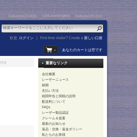
CivilLaser(English)
CivilLasers(日本語)
CivilLaser(한국어)
歓迎,
ログイン
|
First time visitor? Create a
新しい口座
あなたのカートは空です
源付き
重要なリンク
会社概要
レーザーニュース
納期
支払い方法
税関申告と関税の説明
配送料について
FAQs
レーザー製品認証
クレーム＆提案
最新のお知らせ
返品・交換・返金ポリシー
私たちのお客様