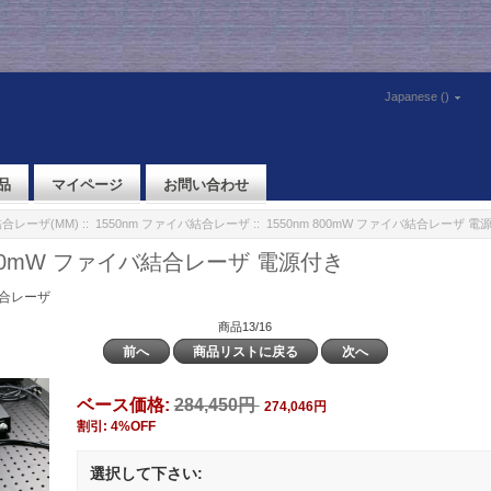
Japanese ()
品
マイページ
お問い合わせ
合レーザ(MM)
::
1550nm ファイバ結合レーザ
:: 1550nm 800mW ファイバ結合レーザ 電
 800mW ファイバ結合レーザ 電源付き
結合レーザ
商品13/16
前へ
商品リストに戻る
次へ
ベース価格:
284,450円
274,046円
割引: 4%OFF
選択して下さい: