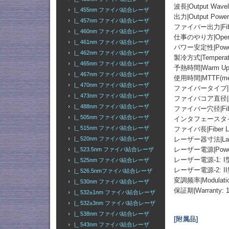
波長|Output Wavel
|_ 455nm ファイバ結合レーザ
出力|Output Po
|_ 457nm ファイバ結合レーザ
ファイバー出力|Fibe
|_ 460nm ファイバ結合レーザ
仕事のやり方|Operati
|_ 461nm ファイバ結合レーザ
パワー安定性|Power St
|_ 462nm ファイバ結合レーザ
製冷方式|Temperatur
|_ 465nm ファイバ結合レーザ
予熱時間|Warm Up T
|_ 467nm ファイバ結合レーザ
使用時間|MTTF(mean t
|_ 470nm ファイバ結合レーザ
ファイバータイプ|Fiber 
|_ 473nm ファイバ結合レーザ
ファイバコア直径|Fiber
|_ 488nm ファイバ結合レーザ
ファイバー穴径|Fiber 
|_ 505nm ファイバ結合レーザ
インタフェースタイプ|Fib
|_ 515nm ファイバ結合レーザ
ファイバ長|Fiber Le
|_ 520nm ファイバ結合レーザ
レーザー器寸法|Laser 
レーザー電源|Power
|_ 523.5nm ファイバ結合レーザ
レーザー電源-1: 
|_ 525nm ファイバ結合レーザ
レーザー電源-2: I
|_ 526.5nmファイバ結合レーザ
変調频率|Modulation
|_ 530nm ファイバ結合レーザ
保証期|Warranty:
|_ 532±1nm ファイバ結合レーザ
|_ 532±3nm ファイバ結合レーザ
|_ 538nm ファイバ結合レーザ
[附属品]
|_ 543nm ファイバ結合レーザ