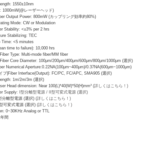
ength: 1550±10nm
wer: 1000mW(@レーザーヘッド)
r Output Power: 800mW (カップリング効率約80%)
ng Mode: CW or Modulation
ability: <±3% per 2 hrs
e Stabilizing: TEC
ime: <5 minutes
ime to failure): 10,000 hrs
Type: Multi-mode fiber/MM fiber
 Core Diameter: 100μm/200μm/400μm/600μm/800μm/1000μm (選択)
Numerical Aperture:0.22NA(100μm~400μm)/0.37NA(600μm~1000μm)
er Interface(Output): FC/PC, FC/APC, SMA905 (選択)
ngth: 1m/2m/3m (選択)
Head dimension: Near 100(L)*40(W)*50(H)mm³
(詳しくはこちら！)
 Supply:
I型分離型電源 / II型可変式電源 (選択)
I型分離型電源 (選択)
(詳しくはこちら！)
I型可変式電源 (選択)
(詳しくはこちら！)
: 0~30KHz Analog or TTL
 1年間