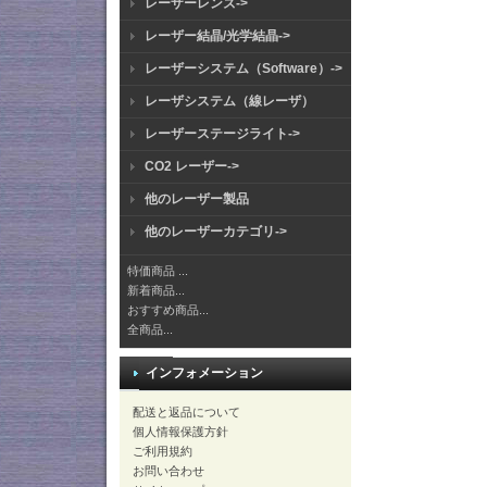
レーザーレンズ->
レーザー結晶/光学結晶->
レーザーシステム（Software）->
レーザシステム（線レーザ）
レーザーステージライト->
CO2 レーザー->
他のレーザー製品
他のレーザーカテゴリ->
特価商品 ...
新着商品...
おすすめ商品...
全商品...
インフォメーション
配送と返品について
個人情報保護方針
ご利用規約
お問い合わせ