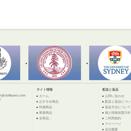
サイト情報
配送と返品
ivillasers.com
ホーム
お問い合わせ
4
おすすめ商品
配送と返品につい
特価商品
返金方法について
新着商品
個人情報保護方針
全商品...
ご利用規約
マイページ
会社概要