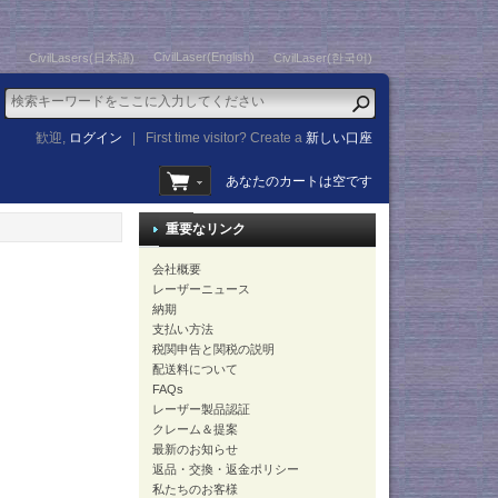
CivilLaser(English)
CivilLasers(日本語)
CivilLaser(한국어)
歓迎,
ログイン
|
First time visitor? Create a
新しい口座
あなたのカートは空です
重要なリンク
会社概要
レーザーニュース
納期
支払い方法
税関申告と関税の説明
配送料について
FAQs
レーザー製品認証
クレーム＆提案
最新のお知らせ
返品・交換・返金ポリシー
私たちのお客様