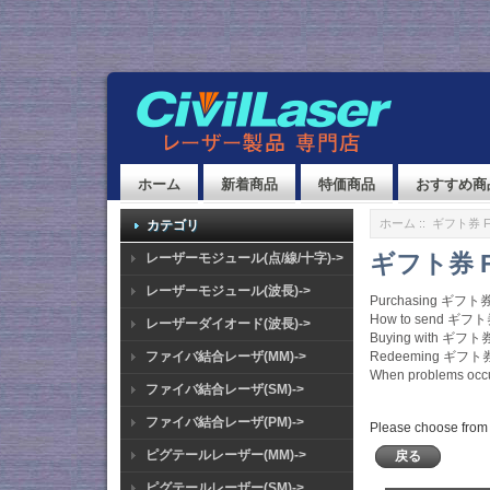
ホーム
新着商品
特価商品
おすすめ商
ホーム
:: ギフト券 
カテゴリ
ギフト券 
レーザーモジュール(点/線/十字)->
レーザーモジュール(波長)->
Purchasing ギフト
How to send ギフ
レーザーダイオード(波長)->
Buying with ギフト
ファイバ結合レーザ(MM)->
Redeeming ギフト
When problems occ
ファイバ結合レーザ(SM)->
ファイバ結合レーザ(PM)->
Please choose from 
ピグテールレーザー(MM)->
戻る
ピグテールレーザー(SM)->