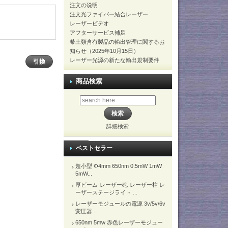
注文の说明
注文光ファイバー結合レーザー
レーザービデオ
アフターサービス補足
希土類含有製品の輸出管理に関するお
知らせ（2025年10月15日）
レーザー光源の新たな輸出規制要件
商品検索
詳細検索
ベストセラー
超小型 Φ4mm 650nm 0.5mW 1mW
5mW...
厚ビーム-レーザー砲-レーザー柱 レ
ーザーステージライト ...
レーザーモジュールの電源 3v/5v/6v
変圧器 ...
650nm 5mw 赤色レーザーモジュー