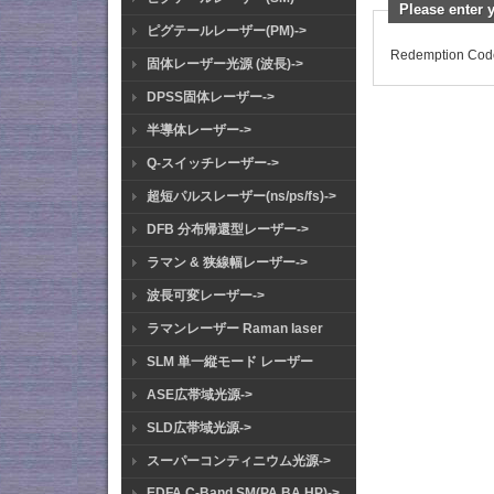
Please enter
ピグテールレーザー(PM)->
Redemption Cod
固体レーザー光源 (波長)->
DPSS固体レーザー->
半導体レーザー->
Q-スイッチレーザー->
超短パルスレーザー(ns/ps/fs)->
DFB 分布帰還型レーザー->
ラマン & 狭線幅レーザー->
波長可変レーザー->
ラマンレーザー Raman laser
SLM 単一縦モード レーザー
ASE広帯域光源->
SLD広帯域光源->
スーパーコンティニウム光源->
EDFA C-Band SM(PA BA HP)->