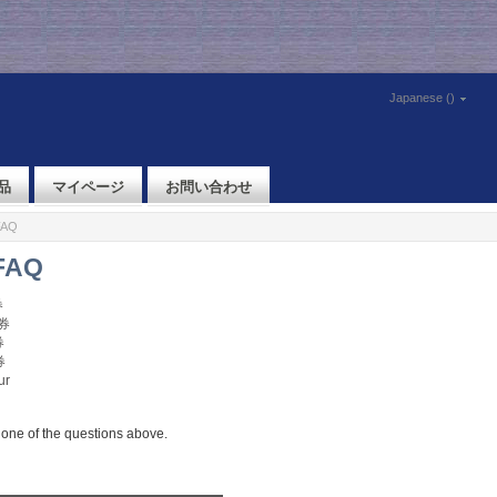
Japanese ()
品
マイページ
お問い合わせ
FAQ
FAQ
券
ト券
券
券
ur
one of the questions above.