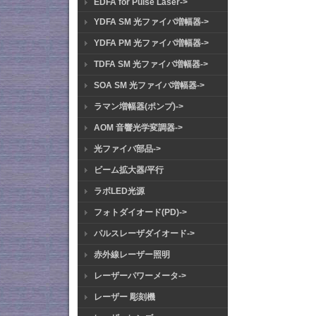
EDFA for Pulse Laser->
YDFA SM 光ファイバ増幅器->
YDFA PM 光ファイバ増幅器->
TDFA SM 光ファイバ増幅器->
SOA SM 光ファイバ増幅器->
ラマン増幅器(ポンプ)->
AOM 音響光学変調器->
光ファイバ部品->
ビーム拡大器/平行
ラボLED光源
フォトダイオード(PD)->
パルスレーザダイオード->
赤外線レーザー照明
レーザーパワーメータ->
レーザー 彫刻機