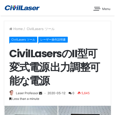
Menu
Home
/
CivilLasers ツール
CivilLasers ツール
レーザー操作説明書
CivilLasersのII型可
変式電源 出力調整可
能な電源
Laser Professor
2020-05-12
0
5,645
Less than a minute