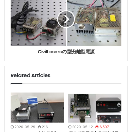
1. LSR-PS-II
s
サイズ：179（L）* 148（W）* 56（H）mm3
電流：<3.5A
2. LSR-PS-FA
サイズ：178（L）* 197（W）* 84（H）mm3
電流：<10A
CivilLasersのI型分離型電源
Related Articles
We choose the appropriate model according to the
needs of the laser.
Customers request to choose the specified model,
please contact us first.
レーザーのニーズに応じて適切なモデルを選択します。
2026-05-29
216
2020-05-12
6,507
ご指定の機種をご希望のお客様は、まずお問い合わせく