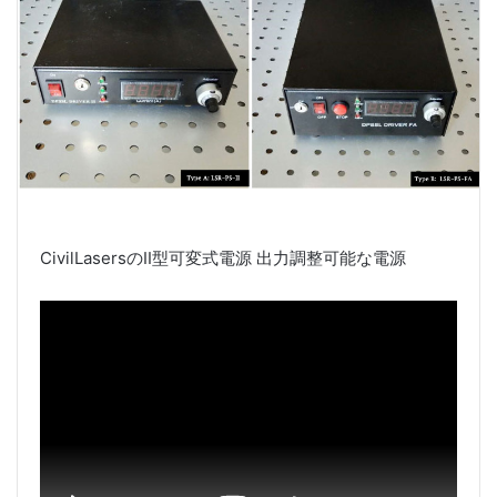
CivilLasersのII型可変式電源 出力調整可能な電源