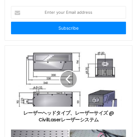
E
n
t
e
r
y
Lab Adjustable power supply is also divided into
o
multiple models:
u
The two main models are as follows:
r
1. LSR-PS-II
E
m
Size: 179(L)*148(W)*56(H) mm3
a
Current: <3.5A
i
2. LSR-PS-FA
l
Size: 178(L)*197(W)*84(H) mm3
a
d
Current: <10A
d
レーザーヘッドタイプ、レーザーサイズ @
r
CivilLaserレーザーシステム
II型可変式電源も複数のモデルに分かれています。
e
2つの主なモデルは次のとおりです。
s