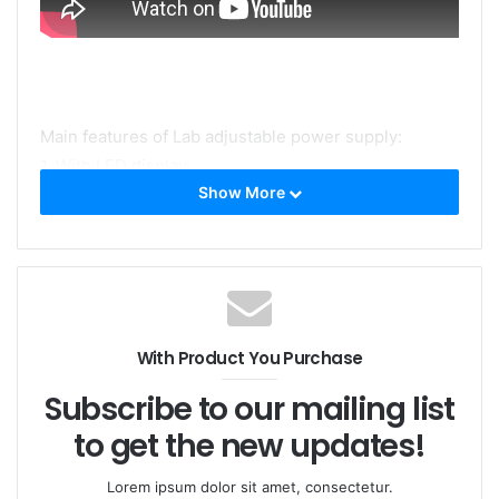
Main features of Lab adjustable power supply:
1. With LED display;
Show More
2. With current adjustment button;
3. With CW and modulation working mode;
4. The laser output power can be controlled by
adjusting the current of the power supply;
ラボ調整可能な電源の主な機能：
With Product You Purchase
1. LED表示を使って;
2.現在の調整ボタン付き。
Subscribe to our mailing list
3. CWおよび調節の働くモードを使って;
to get the new updates!
4.電源の電流を調整することにより、レーザー出力を制
御できます。
Lorem ipsum dolor sit amet, consectetur.