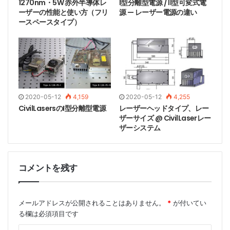
1270nm・5W 赤外半導体レ
I型分離型電源 / II型可変式電
ださい。
ーザーの性能と使い方（フリ
源 — レーザー電源の違い
ースペースタイプ）
The following is a physical laser pictures for
reference.
2020-05-12
4,159
2020-05-12
4,255
以下は参考のための物理的なレーザー写真です。
CivilLasersのI型分離型電源
レーザーヘッドタイプ、レー
ザーサイズ @ CivilLaserレー
ザーシステム
コメントを残す
メールアドレスが公開されることはありません。
*
が付いてい
る欄は必須項目です