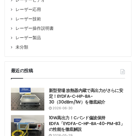
レーザービデオ
レーザー応用
レーザー技術
レーザー操作説明書
レーザー製品
未分類
最近の投稿
新型登場 放熱器内蔵で高出力がさらに安
定！EYDFA-C-HP-BA-
30（30dBm/1W）を徹底紹介
2026-06-30
10W高出力！Cバンド偏波保持
EDFA「EYDFA-C-HP-BA-40-PM-B3」
の性能を徹底解説
2026-05-29