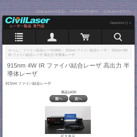
CivilLaser(English)
CivilLasers(日本語)
CivilLaser(한국어)
Japanese ()
ホーム
::
ファイバ結合レーザ(MM)
::
915nm ファイバ結合レーザ
:: 915nm 4W
IR ファイバ結合レーザ 高出力 半導体レーザ
915nm 4W IR ファイバ結合レーザ 高出力 半
導体レーザ
915nm ファイバ結合レーザ
商品14/20
前へ
次へ
拡大表示