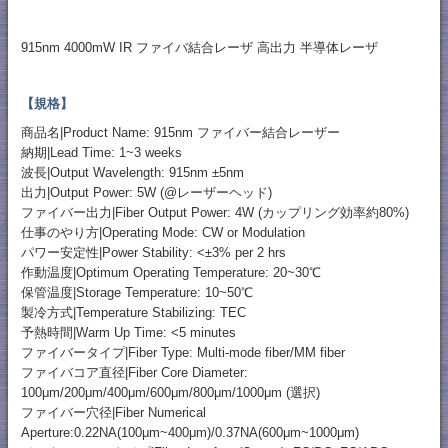
915nm 4000mW IR ファイバ結合レーザ 高出力 半導体レーザ
【規格】
商品名|Product Name: 915nm ファイバー結合レーザー
納期|Lead Time: 1~3 weeks
波長|Output Wavelength: 915nm ±5nm
出力|Output Power: 5W (@レーザーヘッド)
ファイバー出力|Fiber Output Power: 4W (カップリング効率約80%)
仕事のやり方|Operating Mode: CW or Modulation
パワー安定性|Power Stability: <±3% per 2 hrs
作動温度|Optimum Operating Temperature: 20~30℃
保管温度|Storage Temperature: 10~50℃
製冷方式|Temperature Stabilizing: TEC
予熱時間|Warm Up Time: <5 minutes
ファイバータイプ|Fiber Type: Multi-mode fiber/MM fiber
ファイバコア直径|Fiber Core Diameter:
100μm/200μm/400μm/600μm/800μm/1000μm (選択)
ファイバー穴径|Fiber Numerical
Aperture:0.22NA(100μm~400μm)/0.37NA(600μm~1000μm)