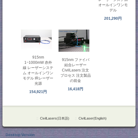
オールインワンモ
デル
201,290円
915nm
915nm ファイバ
1~1000mW 赤外
結合レーザー
線 レーザーシステ
CivilLasers 注文
ム オールインワン
プロセス 注文製品
モデル IRレーザー
の前金
光源
16,418円
154,921円
::
CivilLasers(日本語)
::
CivilLaser(English)
Desktop Version