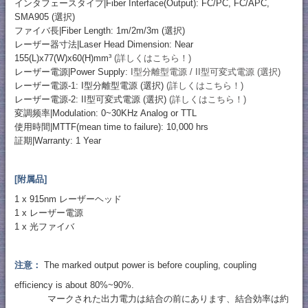
インタフェースタイプ|Fiber Interface(Output): FC/PC, FC/APC,
SMA905 (選択)
ファイバ長|Fiber Length: 1m/2m/3m (選択)
レーザー器寸法|Laser Head Dimension: Near
155(L)x77(W)x60(H)mm³
(詳しくはこちら！)
レーザー電源|Power Supply:
I型分離型電源 / II型可変式電源 (選択)
レーザー電源-1: I型分離型電源 (選択)
(詳しくはこちら！)
レーザー電源-2: II型可変式電源 (選択)
(詳しくはこちら！)
変調频率|Modulation: 0~30KHz Analog or TTL
使用時間|MTTF(mean time to failure): 10,000 hrs
証期|Warranty: 1 Year
[附属品]
1 x 915nm レーザーヘッド
1 x レーザー電源
1 x 光ファイバ
注意：
The marked output power is before coupling, coupling
efficiency is about 80%~90%.
マークされた出力電力は結合の前にあります、結合効率は約