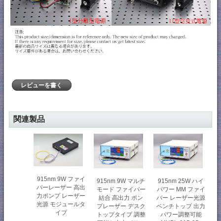
レビューを書く
関連製品
915nm 9W ファイ
915nm 9W マルチ
915nm 25W ハイ
バーレーザー 高出
モード ファイバー
パワー MM ファイ
力ポンプ レーザー
結合 高出力 ポン
バー レーザー光源
光源 モジュールタ
プレーザー デスク
ベンチトップ 出力
イプ
トップタイプ 調整
パワー調整可能