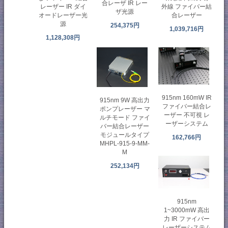
合レーザ IR レー
レーザー IR ダイ
外線 ファイバー結
ザ光源
オードレーザー光
合レーザー
源
254,375円
1,039,716円
1,128,308円
915nm 160mW IR
915nm 9W 高出力
ファイバー結合レ
ポンプレーザー マ
ーザー 不可視 レ
ルチモード ファイ
ーザーシステム
バー結合レーザー
モジュールタイプ
162,766円
MHPL-915-9-MM-
M
252,134円
915nm
1~3000mW 高出
力 IR ファイバー
レーザーシステム