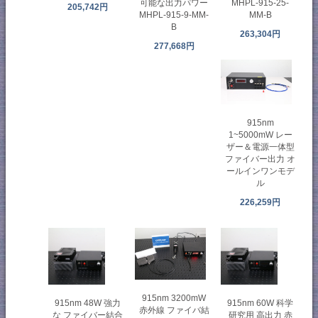
可能な出力パワー
MHPL-915-25-
205,742円
MHPL-915-9-MM-
MM-B
B
263,304円
277,668円
915nm
1~5000mW レー
ザー＆電源一体型
ファイバー出力 オ
ールインワンモデ
ル
226,259円
915nm 3200mW
915nm 48W 強力
915nm 60W 科学
赤外線 ファイバ結
な ファイバー結合
研究用 高出力 赤