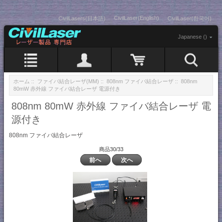
CivilLaser(English)
CivilLasers(日本語)
CivilLaser(한국어)
Japanese ()
ホーム
::
ファイバ結合レーザ(MM)
::
808nm ファイバ結合レーザ
:: 808nm
80mW 赤外線 ファイバ結合レーザ 電源付き
808nm 80mW 赤外線 ファイバ結合レーザ 電
源付き
808nm ファイバ結合レーザ
商品30/33
前へ
次へ