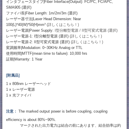
インタフェースタイプ|Fiber Interface(Output): FC/PC, FC/APC,
SMA905 (選択)
ファイバ長|Fiber Length: 1m/2m/3m (選択)
レーザー器寸法|Laser Head Dimension: Near
100(L)*40(W)*50(H)mm³
(詳しくはこちら！)
レーザー電源|Power Supply:
I型分離型電源 / II型可変式電源 (選択)
レーザー電源-1: I型分離型電源 (選択)
(詳しくはこちら！)
レーザー電源-2: II型可変式電源 (選択)
(詳しくはこちら！)
変調频率|Modulation: 0~30KHz Analog or TTL
使用時間|MTTF(mean time to failure): 10,000 hrs
証期|Warranty: 1 Year
[附属品]
1 x 808nm レーザーヘッド
1 x レーザー電源
1 x 光ファイバ
注意：
The marked output power is before coupling, coupling
efficiency is about 80%~90%.
マークされた出力電力は結合の前にあります、結合効率は約