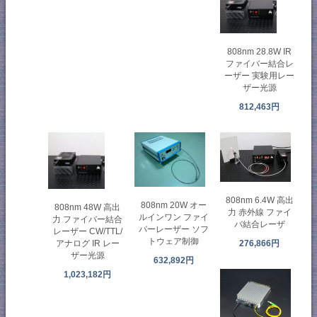
808nm 28.8W IR
ファイバー結合レ
ーザー 実験用レー
ザー光源
812,463円
808nm 6.4W 高出
808nm 20W オー
808nm 48W 高出
力 赤外線 ファイ
ルインワン ファイ
力 ファイバー結合
バ結合レーザ
バーレーザー ソフ
レーザー CW/TTL/
トウェア制御
276,866円
アナログ IR レー
ザー光源
632,892円
1,023,182円