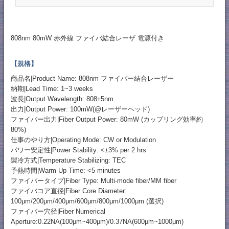
808nm 80mW 赤外線 ファイバ結合レーザ 電源付き
【規格】
商品名|Product Name: 808nm ファイバー結合レーザー
納期|Lead Time: 1~3 weeks
波長|Output Wavelength: 808±5nm
出力|Output Power: 100mW(@レーザーヘッド)
ファイバー出力|Fiber Output Power: 80mW (カップリング効率約
80%)
仕事のやり方|Operating Mode: CW or Modulation
パワー安定性|Power Stability: <±3% per 2 hrs
製冷方式|Temperature Stabilizing: TEC
予熱時間|Warm Up Time: <5 minutes
ファイバータイプ|Fiber Type: Multi-mode fiber/MM fiber
ファイバコア直径|Fiber Core Diameter:
100μm/200μm/400μm/600μm/800μm/1000μm (選択)
ファイバー穴径|Fiber Numerical
Aperture:0.22NA(100μm~400μm)/0.37NA(600μm~1000μm)