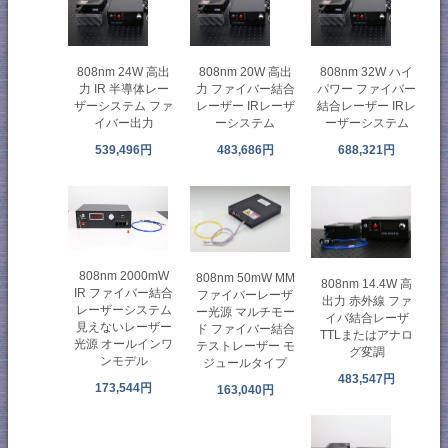
808nm 24W 高出
808nm 20W 高出
808nm 32W ハイ
力 IR 半導体レー
力 ファイバー結合
パワー ファイバー
ザーシステム ファ
レーザー IRレーザ
結合レーザー IRレ
イバー出力
ーシステム
ーザーシステム
539,496円
483,686円
688,321円
808nm 2000mW
808nm 50mW MM
808nm 14.4W 高
IR ファイバー結合
ファイバーレーザ
出力 赤外線 ファ
レーザーシステム
ー光源 マルチモー
イバ結合レーザ
見えないレーザー
ド ファイバー結合
TTLまたはアナロ
光源 オールインワ
テストレーザー モ
グ変調
ンモデル
ジュールタイプ
483,547円
173,544円
163,040円