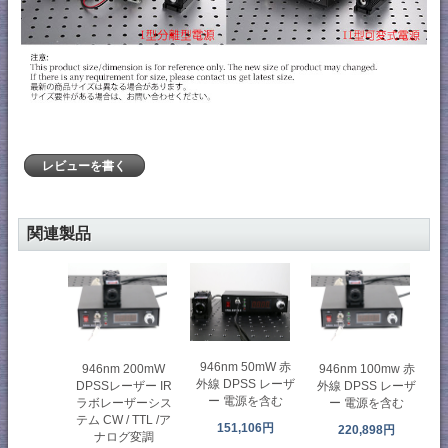
レビューを書く
関連製品
946nm 50mW 赤
946nm 200mW
946nm 100mw 赤
外線 DPSS レーザ
DPSSレーザー IR
外線 DPSS レーザ
ー 電源を含む
ラボレーザーシス
ー 電源を含む
テム CW / TTL /ア
151,106円
220,898円
ナログ変調