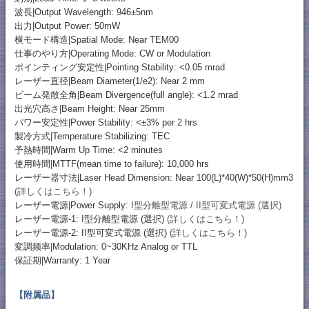
波長|Output Wavelength: 946±5nm
出力|Output Power: 50mW
横モード構造|Spatial Mode: Near TEM00
仕事のやり方|Operating Mode: CW or Modulation
ポインティング安定性|Pointing Stability: <0.05 mrad
レーザー直径|Beam Diameter(1/e2): Near 2 mm
ビーム発散全角|Beam Divergence(full angle): <1.2 mrad
出光穴高さ|Beam Height: Near 25mm
パワー安定性|Power Stability: <±3% per 2 hrs
製冷方式|Temperature Stabilizing: TEC
予熱時間|Warm Up Time: <2 minutes
使用時間|MTTF(mean time to failure): 10,000 hrs
レーザー器寸法|Laser Head Dimension: Near 100(L)*40(W)*50(H)mm3
(詳しくはこちら！)
レーザー電源|Power Supply:
I型分離型電源 / II型可変式電源 (選択)
レーザー電源-1: I型分離型電源 (選択)
(詳しくはこちら！)
レーザー電源-2: II型可変式電源 (選択)
(詳しくはこちら！)
変調频率|Modulation: 0~30KHz Analog or TTL
保証期|Warranty: 1 Year
【附属品】