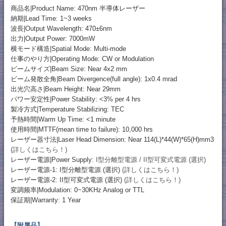
商品名|Product Name: 470nm 半導体レーザー
納期|Lead Time: 1~3 weeks
波長|Output Wavelength: 470±6nm
出力|Output Power: 7000mW
横モード構造|Spatial Mode: Multi-mode
仕事のやり方|Operating Mode: CW or Modulation
ビームサイズ|Beam Size: Near 4x2 mm
ビーム発散全角|Beam Divergence(full angle): 1x0.4 mrad
出光穴高さ|Beam Height: Near 29mm
パワー安定性|Power Stability: <3% per 4 hrs
製冷方式|Temperature Stabilizing: TEC
予熱時間|Warm Up Time: <1 minute
使用時間|MTTF(mean time to failure): 10,000 hrs
レーザー器寸法|Laser Head Dimension: Near 114(L)*44(W)*65(H)mm3
(詳しくはこちら！)
レーザー電源|Power Supply:
I型分離型電源 / II型可変式電源 (選択)
レーザー電源-1: I型分離型電源 (選択)
(詳しくはこちら！)
レーザー電源-2: II型可変式電源 (選択)
(詳しくはこちら！)
変調频率|Modulation: 0~30KHz Analog or TTL
保証期|Warranty: 1 Year
【附属品】