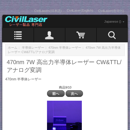
CivilLaser(English)
CivilLasers(日本語)
CivilLaser(한국어)
Japanese ()
ホーム
::
半導体レーザー
::
470nm 半導体レーザー
:: 470nm 7W 高出力半導体
レーザー CW&TTL/アナログ変調
470nm 7W 高出力半導体レーザー CW&TTL/
アナログ変調
470nm 半導体レーザー
商品9/10
前へ
次へ