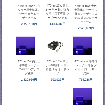
470nm 26W 青色
470nm 40W 強力
470nm 15W 青色
レーザー 最も強力
なラ​​ボ用半導体レ
半導体レーザー 実
なラボ用半導体 レ
ーザー 青色 レー
験室レーザーシス
ーザーシステム
ザービーム
テム 強力なレーザ
ービーム
1,874,889円
2,353,100円
2,526,809円
470nm 7W 高出力
470nm 4W 半導体
470nm 10W 高出
半導体レーザー
レーザー 青色 ダ
力 半導体レーザー
CW&TTL/アナロ
イオードレーザー
青色 ダイオードレ
グ変調
光源
ーザー
1,820,956円
769,028円
902,022円