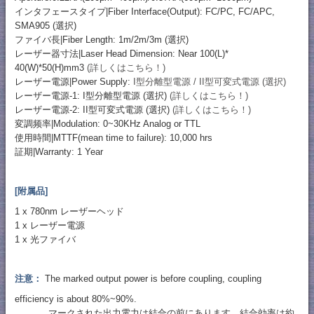
インタフェースタイプ|Fiber Interface(Output): FC/PC, FC/APC,
SMA905 (選択)
ファイバ長|Fiber Length: 1m/2m/3m (選択)
レーザー器寸法|Laser Head Dimension: Near 100(L)*
40(W)*50(H)mm3
(詳しくはこちら！)
レーザー電源|Power Supply:
I型分離型電源 / II型可変式電源 (選択)
レーザー電源-1: I型分離型電源 (選択)
(詳しくはこちら！)
レーザー電源-2: II型可変式電源 (選択)
(詳しくはこちら！)
変調频率|Modulation: 0~30KHz Analog or TTL
使用時間|MTTF(mean time to failure): 10,000 hrs
証期|Warranty: 1 Year
[附属品]
1 x 780nm レーザーヘッド
1 x レーザー電源
1 x 光ファイバ
注意：
The marked output power is before coupling, coupling
efficiency is about 80%~90%.
マークされた出力電力は結合の前にあります、結合効率は約