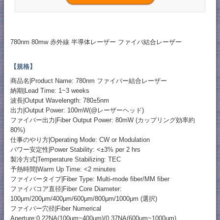
780nm 80mw 赤外線 半導体レーザー ファイバ結合レーザー
【規格】
商品名|Product Name: 780nm ファイバー結合レーザー
納期|Lead Time: 1~3 weeks
波長|Output Wavelength: 780±5nm
出力|Output Power: 100mW(@レーザーヘッド)
ファイバー出力|Fiber Output Power: 80mW (カップリング効率約
80%)
仕事のやり方|Operating Mode: CW or Modulation
パワー安定性|Power Stability: <±3% per 2 hrs
製冷方式|Temperature Stabilizing: TEC
予熱時間|Warm Up Time: <2 minutes
ファイバータイプ|Fiber Type: Multi-mode fiber/MM fiber
ファイバコア直径|Fiber Core Diameter:
100μm/200μm/400μm/600μm/800μm/1000μm (選択)
ファイバー穴径|Fiber Numerical
Aperture:0.22NA(100μm~400μm)/0.37NA(600μm~1000μm)