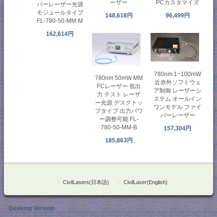
ーザー
PCカスタマイズ
バーレーザー光源
モジュールタイプ
148,618円
96,499円
FL-780-50-MM-M
162,614円
780nm 1~100mW
780nm 50mW MM
近赤外ソフトウェ
FCレーザー 低出
ア制御 レーザーシ
力 テスト レーザ
ステム オールイン
ー光源 デスクトッ
ワンモデル ファイ
プタイプ 出力パワ
バーレーザー
ー調整可能 FL-
780-50-MM-B
157,304円
185,863円
::
CivilLasers(日本語)
::
CivilLaser(English)
Desktop Version