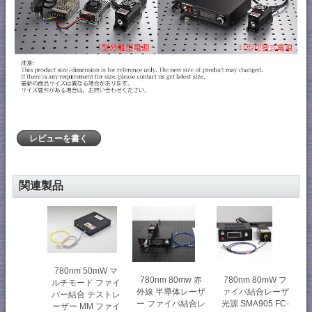
レビューを書く
関連製品
780nm 50mW マ
780nm 80mw 赤
780nm 80mW フ
ルチモード ファイ
外線 半導体レーザ
ァイバ結合レーザ
バー結合 テストレ
ー ファイバ結合レ
光源 SMA905 FC-
ーザー MM ファイ