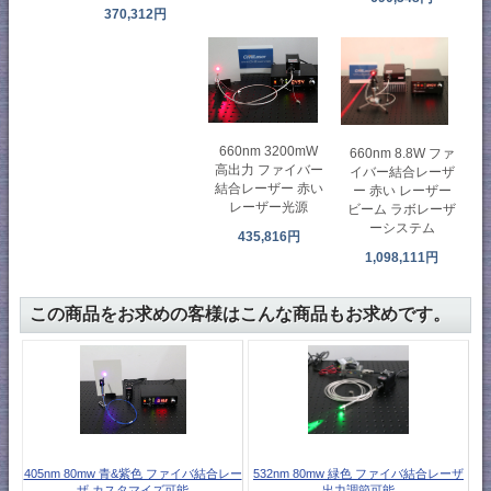
370,312円
660nm 3200mW
660nm 8.8W ファ
高出力 ファイバー
イバー結合レーザ
結合レーザー 赤い
ー 赤い レーザー
レーザー光源
ビーム ラボレーザ
ーシステム
435,816円
1,098,111円
この商品をお求めの客様はこんな商品もお求めです。
405nm 80mw 青&紫色 ファイバ結合レー
532nm 80mw 緑色 ファイバ結合レーザ
ザ カスタマイズ可能
出力調節可能