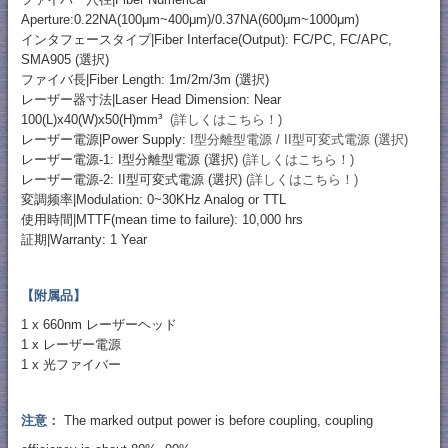
Aperture:0.22NA(100μm~400μm)/0.37NA(600μm~1000μm)
インタフェースタイプ|Fiber Interface(Output): FC/PC, FC/APC,
SMA905 (選択)
ファイバ長|Fiber Length: 1m/2m/3m (選択)
レーザー器寸法|Laser Head Dimension: Near
100(L)x40(W)x50(H)mm³
(詳しくはこちら！)
レーザー電源|Power Supply:
I型分離型電源 / II型可変式電源 (選択)
レーザー電源-1: I型分離型電源 (選択)
(詳しくはこちら！)
レーザー電源-2: II型可変式電源 (選択)
(詳しくはこちら！)
変調频率|Modulation: 0~30KHz Analog or TTL
使用時間|MTTF(mean time to failure): 10,000 hrs
証期|Warranty: 1 Year
【附属品】
1 x 660nm レーザーヘッド
1 x レーザー電源
1 x 光ファイバー
注意：
The marked output power is before coupling, coupling