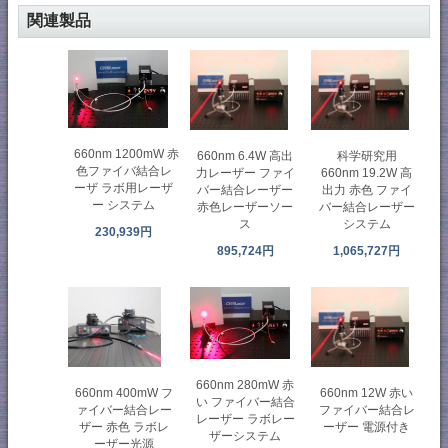
関連製品
660nm 1200mW 赤
660nm 6.4W 高出
科学研究用
色ファイバ結合レ
力レーザー ファイ
660nm 19.2W 高
ーザ ラボ用レーザ
バー結合レーザー
出力 赤色 ファイ
ー システム
赤色レーザーソー
バー結合レーザー
ス
システム
230,939円
895,724円
1,065,727円
660nm 280mW 赤
660nm 400mW フ
660nm 12W 赤い
い ファイバー結合
ァイバー結合レー
ファイバー結合レ
レーザー ラボレー
ザー 赤色 ラボレ
ーザー 電源付き
ザーシステム
ーザー光源