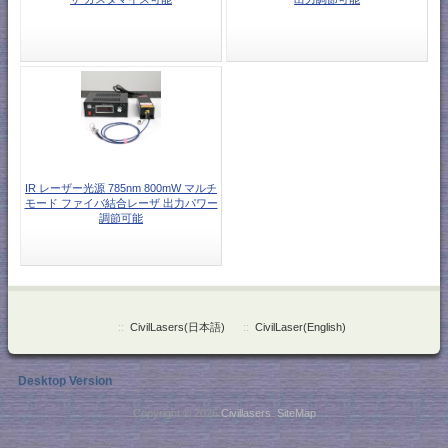
IR レーザー光源 785nm 800mW マルチ
モード ファイバ結合レーザ 出力パワー
調節可能
::
CivilLasers(日本語)
::
CivilLaser(English)
Desktop Version
Copyright © 2026
Civillasers
.
SiteMap