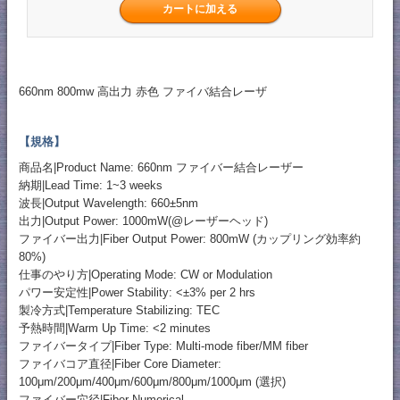
660nm 800mw 高出力 赤色 ファイバ結合レーザ
【規格】
商品名|Product Name: 660nm ファイバー結合レーザー
納期|Lead Time: 1~3 weeks
波長|Output Wavelength: 660±5nm
出力|Output Power: 1000mW(@レーザーヘッド)
ファイバー出力|Fiber Output Power: 800mW (カップリング効率約
80%)
仕事のやり方|Operating Mode: CW or Modulation
パワー安定性|Power Stability: <±3% per 2 hrs
製冷方式|Temperature Stabilizing: TEC
予熱時間|Warm Up Time: <2 minutes
ファイバータイプ|Fiber Type: Multi-mode fiber/MM fiber
ファイバコア直径|Fiber Core Diameter:
100μm/200μm/400μm/600μm/800μm/1000μm (選択)
ファイバー穴径|Fiber Numerical