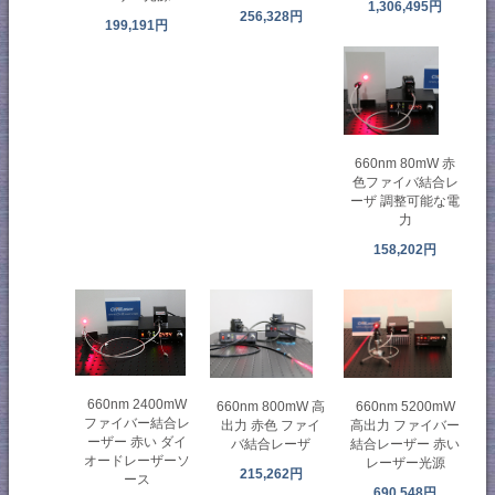
1,306,495円
256,328円
199,191円
660nm 80mW 赤
色ファイバ結合レ
ーザ 調整可能な電
力
158,202円
660nm 2400mW
660nm 800mW 高
660nm 5200mW
ファイバー結合レ
出力 赤色 ファイ
高出力 ファイバー
ーザー 赤い ダイ
バ結合レーザ
結合レーザー 赤い
オードレーザーソ
レーザー光源
215,262円
ース
690,548円