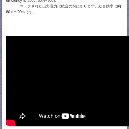
efficiency is about 80%~90%.
マークされた出力電力は結合の前にあります、結合効率は約
80％〜90％です。