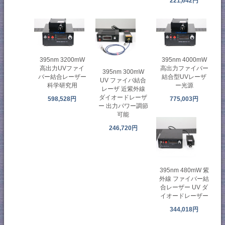
221,642円
395nm 3200mW
395nm 4000mW
高出力UVファイ
高出力ファイバー
395nm 300mW
バー結合レーザー
結合型UVレーザ
UV ファイバ結合
科学研究用
ー光源
レーザ 近紫外線
ダイオードレーザ
598,528円
775,003円
ー 出力パワー調節
可能
246,720円
395nm 480mW 紫
外線 ファイバー結
合レーザー UV ダ
イオードレーザー
344,018円