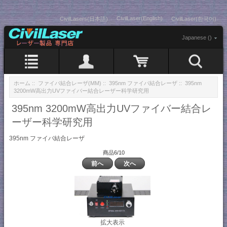
CivilLaser(English)
CivilLasers(日本語)
CivilLaser(한국어)
Japanese ()
ホーム
::
ファイバ結合レーザ(MM)
::
395nm ファイバ結合レーザ
:: 395nm
3200mW高出力UVファイバー結合レーザー科学研究用
395nm 3200mW高出力UVファイバー結合レ
ーザー科学研究用
395nm ファイバ結合レーザ
商品6/10
前へ
次へ
拡大表示