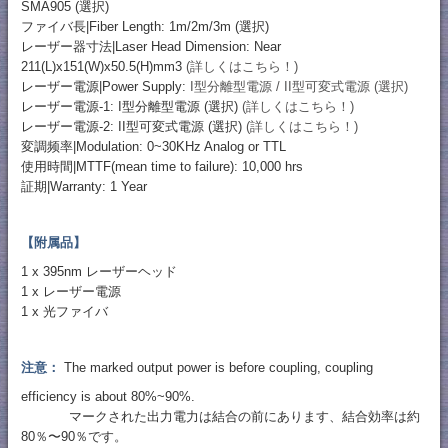
SMA905 (選択)
ファイバ長|Fiber Length: 1m/2m/3m (選択)
レーザー器寸法|Laser Head Dimension: Near
211(L)x151(W)x50.5(H)mm3
(詳しくはこちら！)
レーザー電源|Power Supply:
I型分離型電源 / II型可変式電源 (選択)
レーザー電源-1: I型分離型電源 (選択)
(詳しくはこちら！)
レーザー電源-2: II型可変式電源 (選択)
(詳しくはこちら！)
変調频率|Modulation: 0~30KHz Analog or TTL
使用時間|MTTF(mean time to failure): 10,000 hrs
証期|Warranty: 1 Year
【附属品】
1 x 395nm レーザーヘッド
1 x レーザー電源
1 x 光ファイバ
注意：
The marked output power is before coupling, coupling
efficiency is about 80%~90%.
マークされた出力電力は結合の前にあります、結合効率は約
80％〜90％です。