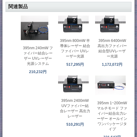
関連製品
395nm 800mW 半
395nm 6400mW
導体レーザー 結合
高出力ファイバー
395nm 240mW フ
ファイバー UVレ
結合型UVレーザ
ァイバー結合レー
ーザー光源
ー光源
ザー UVレーザー
光源システム
517,295円
1,172,072円
210,232円
395nm 2400mW
395nm 1~200mW
UVファイバー結
マルチモード ファ
合レーザー 高出力
イバー結合出力レ
レーザー
ーザー オールイン
ワンパッケージタ
510,291円
イプ