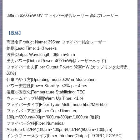
395nm 3200mW UV ファイバー結合レーザー 高出力レーザー
【規格】
商品名|Product Name: 395nm ファイバー結合レーザー
納期|Lead Time: 1~3 weeks
波長|Output Wavelength: 395nm±5nm
出力パワー|Output Power: 4000mW(@レーザーヘッド)
ファイバー出力|Fiber Output Power: 3200mW (カップリング効率約
80%)
仕事のやり方|Operating mode: CW or Modulation
パワー安定性|Power Stability: <3% per 4 hrs
温度が安定化|Temperature Stabilizing: TEC
ウォームアップ時間|Warm Up Time: <1 分
ファイバータイプ|Fiber Type: Multi-mode fiber/MM fiber
ファイバコア直径|Fiber Core Diameter:
100μm/200μm/400μm/600μm/800μm/1000μm (選択)
ファイバー穴径|Fiber Numerical
Aperture:0.22NA(100μm~400μm)/0.37NA(600μm~1000μm)
インタフェースタイプ|Fiber Interface(Output): FC/PC, FC/APC,