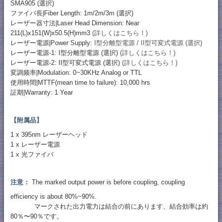
SMA905 (選択)
ファイバ長|Fiber Length: 1m/2m/3m (選択)
レーザー器寸法|Laser Head Dimension: Near
211(L)x151(W)x50.5(H)mm3
(詳しくはこちら！)
レーザー電源|Power Supply:
I型分離型電源 / II型可変式電源 (選択)
レーザー電源-1: I型分離型電源 (選択)
(詳しくはこちら！)
レーザー電源-2: II型可変式電源 (選択)
(詳しくはこちら！)
変調频率|Modulation: 0~30KHz Analog or TTL
使用時間|MTTF(mean time to failure): 10,000 hrs
証期|Warranty: 1 Year
【附属品】
1 x 395nm レーザーヘッド
1 x レーザー電源
1 x 光ファイバ
注意：
The marked output power is before coupling, coupling
efficiency is about 80%~90%.
マークされた出力電力は結合の前にあります、結合効率は約
80％〜90％です。