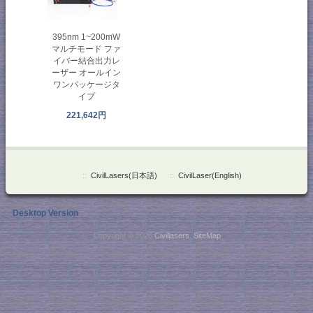
395nm 1~200mW
マルチモード ファ
イバー結合出力レ
ーザー オールイン
ワンパッケージタ
イプ
221,642円
::
CivilLasers(日本語)
::
CivilLaser(English)
Desktop Version
Copyright © 2026
Civillasers
.
SiteMap