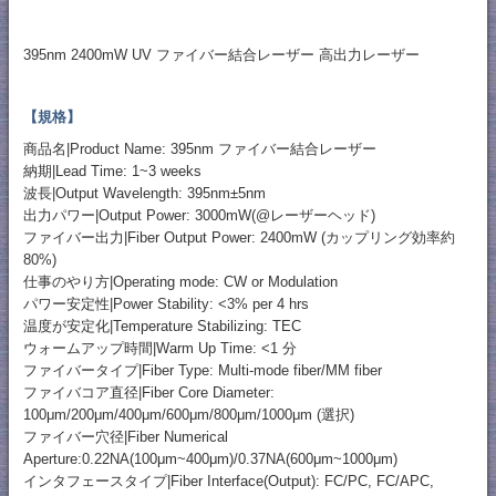
395nm 2400mW UV ファイバー結合レーザー 高出力レーザー
【規格】
商品名|Product Name: 395nm ファイバー結合レーザー
納期|Lead Time: 1~3 weeks
波長|Output Wavelength: 395nm±5nm
出力パワー|Output Power: 3000mW(@レーザーヘッド)
ファイバー出力|Fiber Output Power: 2400mW (カップリング効率約
80%)
仕事のやり方|Operating mode: CW or Modulation
パワー安定性|Power Stability: <3% per 4 hrs
温度が安定化|Temperature Stabilizing: TEC
ウォームアップ時間|Warm Up Time: <1 分
ファイバータイプ|Fiber Type: Multi-mode fiber/MM fiber
ファイバコア直径|Fiber Core Diameter:
100μm/200μm/400μm/600μm/800μm/1000μm (選択)
ファイバー穴径|Fiber Numerical
Aperture:0.22NA(100μm~400μm)/0.37NA(600μm~1000μm)
インタフェースタイプ|Fiber Interface(Output): FC/PC, FC/APC,