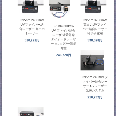
395nm 2400mW
395nm 3200mW
UVファイバー結
高出力UVファイ
395nm 300mW
合レーザー 高出力
バー結合レーザー
UV ファイバ結合
レーザー
科学研究用
レーザ 近紫外線
ダイオードレーザ
510,291円
598,528円
ー 出力パワー調節
可能
246,720円
395nm 240mW フ
ァイバー結合レー
ザー UVレーザー
光源システム
210,232円