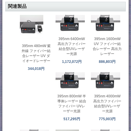
関連製品
395nm 6400mW
395nm 1600mW
高出力ファイバー
UV ファイバー結
395nm 480mW 紫
結合型UVレーザ
合レーザー 高出力
外線 ファイバー結
ー光源
レーザー
合レーザー UV ダ
イオードレーザー
1,172,072円
886,803円
344,018円
395nm 800mW 半
395nm 4000mW
導体レーザー 結合
高出力ファイバー
ファイバー UVレ
結合型UVレーザ
ーザー光源
ー光源
517,295円
775,003円