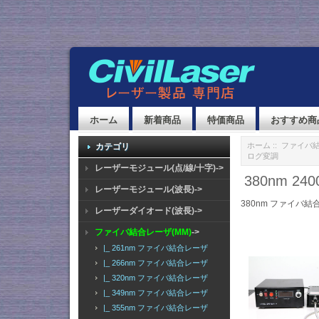
ホーム
新着商品
特価商品
おすすめ商
ホーム
::
ファイバ結
カテゴリ
ログ変調
レーザーモジュール(点/線/十字)->
380nm 
レーザーモジュール(波長)->
380nm ファイバ結
レーザーダイオード(波長)->
ファイバ結合レーザ(MM)
->
|_ 261nm ファイバ結合レーザ
|_ 266nm ファイバ結合レーザ
|_ 320nm ファイバ結合レーザ
|_ 349nm ファイバ結合レーザ
|_ 355nm ファイバ結合レーザ