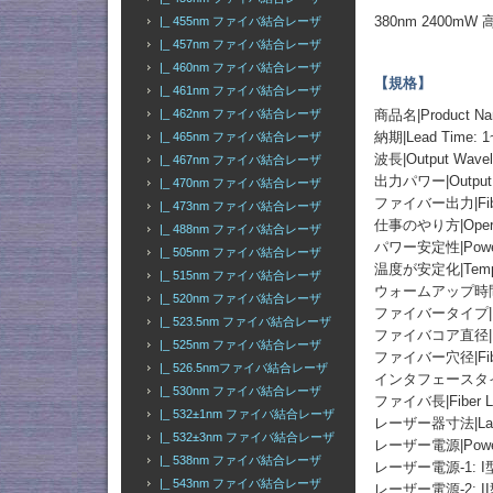
380nm 240
|_ 455nm ファイバ結合レーザ
|_ 457nm ファイバ結合レーザ
|_ 460nm ファイバ結合レーザ
【規格】
|_ 461nm ファイバ結合レーザ
商品名|Product
|_ 462nm ファイバ結合レーザ
納期|Lead Time: 1
|_ 465nm ファイバ結合レーザ
波長|Output Wavel
|_ 467nm ファイバ結合レーザ
出力パワー|Output
|_ 470nm ファイバ結合レーザ
ファイバー出力|Fibe
|_ 473nm ファイバ結合レーザ
仕事のやり方|Operati
|_ 488nm ファイバ結合レーザ
パワー安定性|Power St
|_ 505nm ファイバ結合レーザ
温度が安定化|Temperat
|_ 515nm ファイバ結合レーザ
ウォームアップ時間|Wa
|_ 520nm ファイバ結合レーザ
ファイバータイプ|Fiber 
|_ 523.5nm ファイバ結合レーザ
ファイバコア直径|Fiber
|_ 525nm ファイバ結合レーザ
ファイバー穴径|Fiber 
|_ 526.5nmファイバ結合レーザ
インタフェースタイプ|Fib
|_ 530nm ファイバ結合レーザ
ファイバ長|Fiber Le
|_ 532±1nm ファイバ結合レーザ
レーザー器寸法|Laser 
|_ 532±3nm ファイバ結合レーザ
レーザー電源|Power
|_ 538nm ファイバ結合レーザ
レーザー電源-1: 
|_ 543nm ファイバ結合レーザ
レーザー電源-2: I