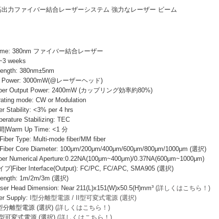
0mW 高出力ファイバー結合レーザーシステム 強力なレーザー ビーム
 Name: 380nm ファイバー結合レーザー
~3 weeks
ength: 380nm±5nm
 Power: 3000mW(@レーザーヘッド)
r Output Power: 2400mW (カップリング効率約80%)
ng mode: CW or Modulation
ability: <3% per 4 hrs
ure Stabilizing: TEC
rm Up Time: <1 分
Type: Multi-mode fiber/MM fiber
 Core Diameter: 100μm/200μm/400μm/600μm/800μm/1000μm (選択)
Numerical Aperture:0.22NA(100μm~400μm)/0.37NA(600μm~1000μm)
er Interface(Output): FC/PC, FC/APC, SMA905 (選択)
ngth: 1m/2m/3m (選択)
Head Dimension: Near 211(L)x151(W)x50.5(H)mm³
(詳しくはこちら！)
 Supply:
I型分離型電源 / II型可変式電源 (選択)
I型分離型電源 (選択)
(詳しくはこちら！)
I型可変式電源 (選択)
(詳しくはこちら！)