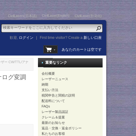
CivilLaser(English)
CivilLasers(日本語)
CivilLaser(한국어)
歓迎,
ログイン
|
First time visitor? Create a
新しい口座
あなたのカートは空です
ザー CW/TTL/アナ
重要なリンク
会社概要
アナログ変調
レーザーニュース
納期
支払い方法
税関申告と関税の説明
配送料について
FAQs
レーザー製品認証
クレーム＆提案
最新のお知らせ
返品・交換・返金ポリシー
私たちのお客様