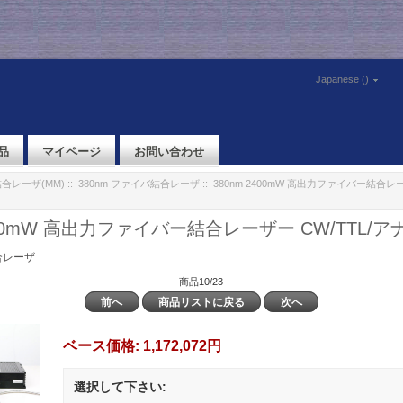
Japanese ()
品
マイページ
お問い合わせ
合レーザ(MM)
::
380nm ファイバ結合レーザ
:: 380nm 2400mW 高出力ファイバー結合レー
2400mW 高出力ファイバー結合レーザー CW/TTL/
合レーザ
商品10/23
前へ
商品リストに戻る
次へ
ベース価格:
1,172,072円
選択して下さい: