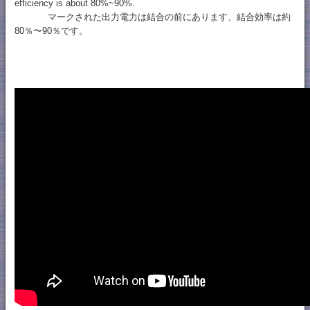
efficiency is about 80%~90%.
マークされた出力電力は結合の前にあります、結合効率は約
80％〜90％です。