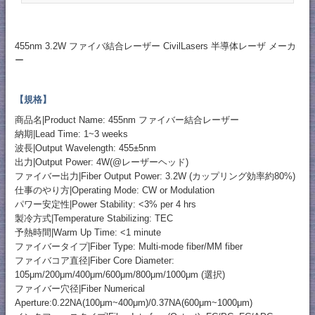
455nm 3.2W ファイバ結合レーザー CivilLasers 半導体レーザ メーカ
ー
【規格】
商品名|Product Name: 455nm ファイバー結合レーザー
納期|Lead Time: 1~3 weeks
波長|Output Wavelength: 455±5nm
出力|Output Power: 4W(@レーザーヘッド)
ファイバー出力|Fiber Output Power: 3.2W (カップリング効率約80%)
仕事のやり方|Operating Mode: CW or Modulation
パワー安定性|Power Stability: <3% per 4 hrs
製冷方式|Temperature Stabilizing: TEC
予熱時間|Warm Up Time: <1 minute
ファイバータイプ|Fiber Type: Multi-mode fiber/MM fiber
ファイバコア直径|Fiber Core Diameter:
105μm/200μm/400μm/600μm/800μm/1000μm (選択)
ファイバー穴径|Fiber Numerical
Aperture:0.22NA(100μm~400μm)/0.37NA(600μm~1000μm)