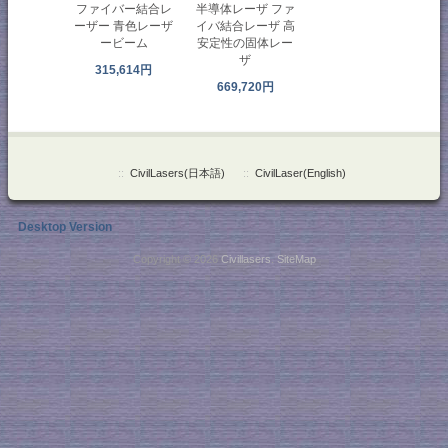
ファイバー結合レ
半導体レーザ ファ
ーザー 青色レーザ
イバ結合レーザ 高
ービーム
安定性の固体レー
ザ
315,614円
669,720円
::
CivilLasers(日本語)
::
CivilLaser(English)
Desktop Version
Copyright © 2026
Civillasers
.
SiteMap