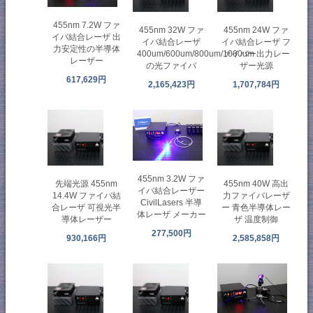
455nm 7.2W ファ
455nm 32W ファ
455nm 24W ファ
イバ結合レーザ 出
イバ結合レーザ
イバ結合レーザ フ
力安定性の半導体
400um/600um/800um/1000um
ァイバー出力レー
レーザー
の光ファイバ
ザー光源
617,629円
2,165,423円
1,707,784円
455nm 3.2W ファ
先端光源 455nm
455nm 40W 高出
イバ結合レーザー
14.4W ファイバ結
力ファイバレーザ
CivilLasers 半導
合レーザ 可視光半
ー 青色半導体レー
体レーザ メーカー
導体レーザー
ザ 温度制御
277,500円
930,166円
2,585,858円