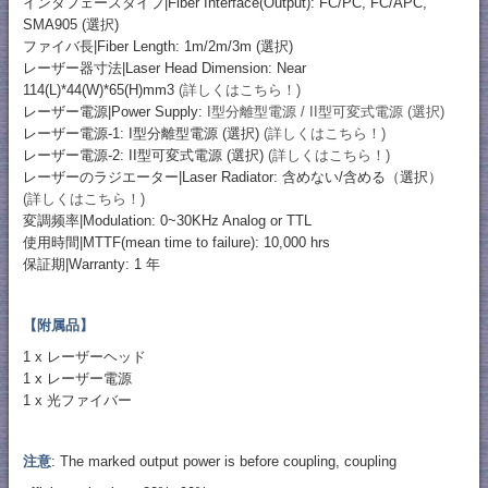
インタフェースタイプ|Fiber Interface(Output): FC/PC, FC/APC,
SMA905 (選択)
ファイバ長|Fiber Length: 1m/2m/3m (選択)
レーザー器寸法|Laser Head Dimension: Near
114(L)*44(W)*65(H)mm3
(詳しくはこちら！)
レーザー電源|Power Supply:
I型分離型電源 / II型可変式電源 (選択)
レーザー電源-1: I型分離型電源 (選択)
(詳しくはこちら！)
レーザー電源-2: II型可変式電源 (選択)
(詳しくはこちら！)
レーザーのラジエーター|Laser Radiator: 含めない/含める（選択）
(詳しくはこちら！)
変調频率|Modulation: 0~30KHz Analog or TTL
使用時間|MTTF(mean time to failure): 10,000 hrs
保証期|Warranty: 1 年
【附属品】
1 x レーザーヘッド
1 x レーザー電源
1 x 光ファイバー
注意
: The marked output power is before coupling, coupling