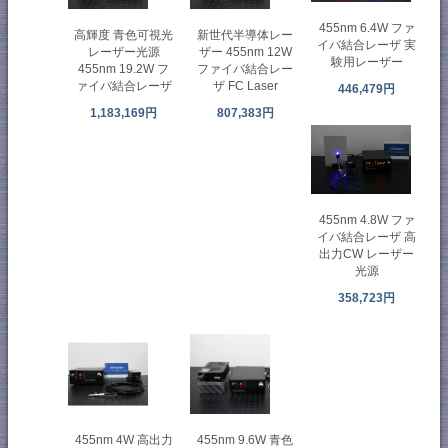
455nm 6.4W ファ
高輝度 青色可視光
新世代半導体レー
イバ結合レーザ 実
レーザー光源
ザー 455nm 12W
験用レーザー
455nm 19.2W フ
ファイバ結合レー
ァイバ結合レーザ
ザ FC Laser
446,479円
1,183,169円
807,383円
455nm 4.8W ファ
イバ結合レーザ 高
出力CW レーザー
光源
358,723円
455nm 4W 高出力
455nm 9.6W 青色