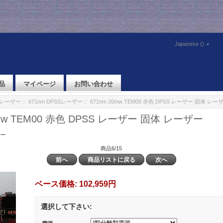
Japanese ()
品
マイページ
お問い合わせ
体レーザー
::
671nm DPSSレーザー
:: 671nm 20mw TEM00 赤色 DPSS レーザー 固体 レー
0mw TEM00 赤色 DPSS レーザー 固体 レーザー
ザー
商品6/15
前へ
商品リストに戻る
次へ
ベース価格:
102,959円
選択して下さい: