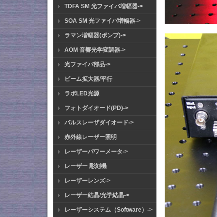
TDFA SM 光ファイバ増幅器->
SOA SM 光ファイバ増幅器->
ラマン増幅器(ポンプ)->
AOM 音響光学変調器->
光ファイバ部品->
ビーム拡大器/平行
ラボLED光源
フォトダイオード(PD)->
パルスレーザダイオード->
赤外線レーザー照明
レーザーパワーメータ->
レーザー 彫刻機
レーザーレンズ->
レーザー結晶/光学結晶->
レーザーシステム（Software）->