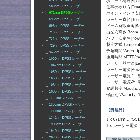
横モード構造|Spatial
|_ 589nm DPSSレーザー
仕事のやり方|Operati
|_ 671nm DPSSレーザー
ポインティング安定性|Poi
|_ 696nm DPSSレーザー
レーザー直径|Beam Di
ビーム発散全角|Beam Di
|_ 698nm DPSS レーザー
出光穴高さ|Beam He
|_ 719nm DPSS レーザー
パワー安定性|Power St
|_ 721nm DPSS レーザー
製冷方式|Temperatur
|_ 729nm DPSS レーザー
予熱時間|Warm Up T
|_ 946nm DPSSレーザー
使用時間|MTTF(mean t
|_ 1030nm DPSS レーザー
レーザー器寸法|Laser 
|_ 1047nm DPSSレーザー
レーザー電源|Power
|_ 1050nm DPSS レーザー
レーザー電源-1: 
|_ 1053nm DPSSレーザー
レーザー電源-2: I
|_ 1064nm DPSSレーザー
変調频率|Modulation
|_ 1085nm DPSSレーザー
保証期|Warranty: 1
|_ 1122nm DPSSレーザー
|_ 1150nm DPSSレーザー
【附属品】
|_ 1177nm DPSS レーザー
|_ 1342nm DPSSレーザー
1 x 671nm DP
|_ 1908nm DPSSレーザー
1 x レーザー電源
|_ 1940nm DPSSレーザー
|_ 2070nm DPSSレーザー