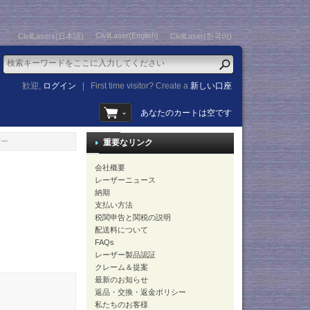
CivilLaser(English)
CivilLasers(日本語)
CivilLaser(한국어)
歓迎,
ログイン
|
First time visitor? Create a
新しい口座
あなたのカートは空です
ザー
重要なリンク
会社概要
レーザーニュース
納期
支払い方法
税関申告と関税の説明
配送料について
FAQs
レーザー製品認証
クレーム＆提案
最新のお知らせ
返品・交換・返金ポリシー
私たちのお客様