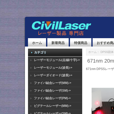
ホーム
新着商品
特価商品
おすすめ商
ホーム
::
DPSS固
カテゴリ
671nm 2
レーザーモジュール(点/線/十字)->
レーザーモジュール(波長)->
671nm DPSSレー
レーザーダイオード(波長)->
ファイバ結合レーザ(MM)->
ファイバ結合レーザ(SM)->
ファイバ結合レーザ(PM)->
ピグテールレーザー(MM)->
ピグテールレーザー(SM)->