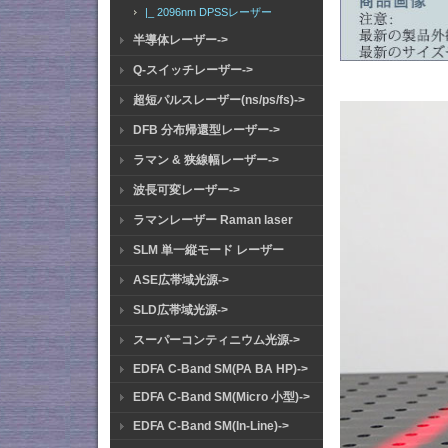
|_ 2096nm DPSSレーザー
半導体レーザー->
Q-スイッチレーザー->
超短パルスレーザー(ns/ps/fs)->
DFB 分布帰還型レーザー->
ラマン & 狭線幅レーザー->
波長可変レーザー->
ラマンレーザー Raman laser
SLM 単一縦モード レーザー
ASE広帯域光源->
SLD広帯域光源->
スーパーコンティニウム光源->
EDFA C-Band SM(PA BA HP)->
EDFA C-Band SM(Micro 小型)->
EDFA C-Band SM(In-Line)->