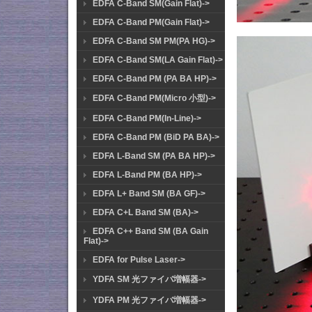
EDFA C-Band SM(Gain Flat)->
EDFA C-Band PM(Gain Flat)->
EDFA C-Band SM PM(PA HG)->
EDFA C-Band SM(LA Gain Flat)->
EDFA C-Band PM (PA BA HP)->
EDFA C-Band PM(Micro 小型)->
EDFA C-Band PM(In-Line)->
EDFA C-Band PM (BiD PA BA)->
EDFA L-Band SM (PA BA HP)->
EDFA L-Band PM (BA HP)->
EDFA L+ Band SM (BA GF)->
EDFA C+L Band SM (BA)->
EDFA C++ Band SM (BA Gain
Flat)->
EDFA for Pulse Laser->
YDFA SM 光ファイバ増幅器->
YDFA PM 光ファイバ増幅器->