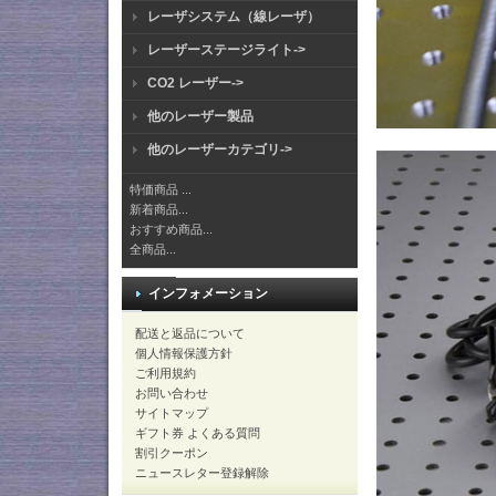
レーザシステム（線レーザ）
レーザーステージライト->
CO2 レーザー->
他のレーザー製品
他のレーザーカテゴリ->
特価商品 ...
新着商品...
おすすめ商品...
全商品...
インフォメーション
配送と返品について
個人情報保護方針
ご利用規約
お問い合わせ
サイトマップ
ギフト券 よくある質問
割引クーポン
ニュースレター登録解除