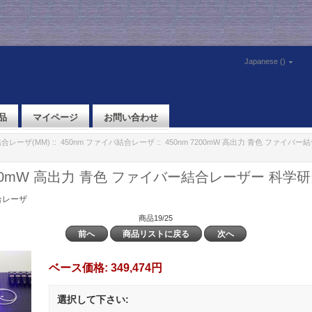
Japanese ()
品
マイページ
お問い合わせ
合レーザ(MM)
::
450nm ファイバ結合レーザ
:: 450nm 7200mW 高出力 青色 ファイバ
7200mW 高出力 青色 ファイバー結合レーザー 科学
合レーザ
商品19/25
前へ
商品リストに戻る
次へ
ベース価格:
349,474円
選択して下さい: