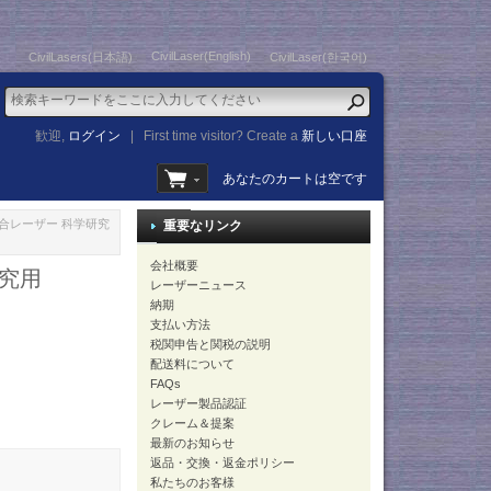
CivilLaser(English)
CivilLasers(日本語)
CivilLaser(한국어)
歓迎,
ログイン
|
First time visitor? Create a
新しい口座
あなたのカートは空です
ー結合レーザー 科学研究
重要なリンク
会社概要
研究用
レーザーニュース
納期
支払い方法
税関申告と関税の説明
配送料について
FAQs
レーザー製品認証
クレーム＆提案
最新のお知らせ
返品・交換・返金ポリシー
私たちのお客様