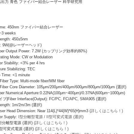
mW 高出力 青色 ファイバー結合レーザー 科学研究用
 Name: 450nm ファイバー結合レーザー
~3 weeks
ength: 450±5nm
wer: 9W(@レーザーヘッド)
r Output Power: 7.2W (カップリング効率約80%)
ng Mode: CW or Modulation
ability: <3% per 4 hrs
e Stabilizing: TEC
ime: <1 minute
Type: Multi-mode fiber/MM fiber
 Core Diameter: 105μm/200μm/400μm/600μm/800μm/1000μm (選択)
Numerical Aperture:0.22NA(100μm~400μm)/0.37NA(600μm~1000μm)
er Interface(Output): FC/PC, FC/APC, SMA905 (選択)
ngth: 1m/2m/3m (選択)
Head Dimension: Near 114(L)*44(W)*65(H)mm3
(詳しくはこちら！)
 Supply:
I型分離型電源 / II型可変式電源 (選択)
I型分離型電源 (選択)
(詳しくはこちら！)
I型可変式電源 (選択)
(詳しくはこちら！)