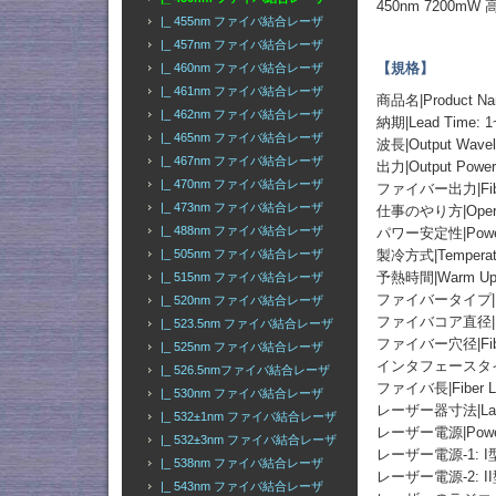
450nm 7200
|_ 455nm ファイバ結合レーザ
|_ 457nm ファイバ結合レーザ
【規格】
|_ 460nm ファイバ結合レーザ
|_ 461nm ファイバ結合レーザ
商品名|Product
|_ 462nm ファイバ結合レーザ
納期|Lead Time: 1
|_ 465nm ファイバ結合レーザ
波長|Output Wavel
|_ 467nm ファイバ結合レーザ
出力|Output Po
|_ 470nm ファイバ結合レーザ
ファイバー出力|Fibe
|_ 473nm ファイバ結合レーザ
仕事のやり方|Operati
|_ 488nm ファイバ結合レーザ
パワー安定性|Power St
製冷方式|Temperatur
|_ 505nm ファイバ結合レーザ
予熱時間|Warm Up T
|_ 515nm ファイバ結合レーザ
ファイバータイプ|Fiber 
|_ 520nm ファイバ結合レーザ
ファイバコア直径|Fiber
|_ 523.5nm ファイバ結合レーザ
ファイバー穴径|Fiber 
|_ 525nm ファイバ結合レーザ
インタフェースタイプ|Fib
|_ 526.5nmファイバ結合レーザ
ファイバ長|Fiber Le
|_ 530nm ファイバ結合レーザ
レーザー器寸法|Laser 
|_ 532±1nm ファイバ結合レーザ
レーザー電源|Power
|_ 532±3nm ファイバ結合レーザ
レーザー電源-1: 
|_ 538nm ファイバ結合レーザ
レーザー電源-2: I
|_ 543nm ファイバ結合レーザ