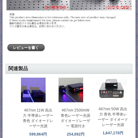
レビューを書く
関連製品
467nm 50W 高出
467nm 11W 高出
467nm 2500mW
力 青色 半導体レ
力 半導体レーザー
青色レーザー光源
ーザー ダイオード
青色 ダイオードレ
ダイオードレーザ
レーザー光源
ーザー光源
ー 電源付き
1,647,170円
599,964円
254,092円