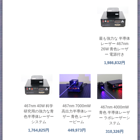
最も強力な 半導体
レーザー 467nm
26W 青色レーザ
ー 電源付き
1,986,832円
467nm 7000mW
467nm 40W 科学
467nm 4000mW
高出力半導体レー
研究用の強力な青
青色 半導体レーザ
ザー 青色 レーザ
色半導体レーザー
ー ラボレーザーシ
ービーム
システム
ステム
449,973円
1,764,825円
310,326円