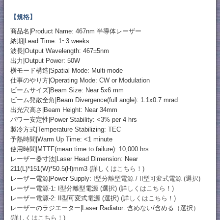
【規格】
商品名|Product Name: 467nm 半導体レーザー
納期|Lead Time: 1~3 weeks
波長|Output Wavelength: 467±5nm
出力|Output Power: 50W
横モード構造|Spatial Mode: Multi-mode
仕事のやり方|Operating Mode: CW or Modulation
ビームサイズ|Beam Size: Near 5x6 mm
ビーム発散全角|Beam Divergence(full angle): 1.1x0.7 mrad
出光穴高さ|Beam Height: Near 34mm
パワー安定性|Power Stability: <3% per 4 hrs
製冷方式|Temperature Stabilizing: TEC
予熱時間|Warm Up Time: <1 minute
使用時間|MTTF(mean time to failure): 10,000 hrs
レーザー器寸法|Laser Head Dimension: Near
211(L)*151(W)*50.5(H)mm3
(詳しくはこちら！)
レーザー電源|Power Supply:
I型分離型電源 / II型可変式電源 (選択)
レーザー電源-1: I型分離型電源 (選択)
(詳しくはこちら！)
レーザー電源-2: II型可変式電源 (選択)
(詳しくはこちら！)
レーザーのラジエーター|Laser Radiator: 含めない/含める（選択）
(詳しくはこちら！)