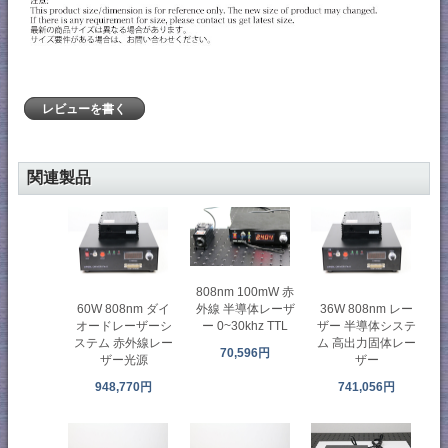
レビューを書く
関連製品
808nm 100mW 赤
60W 808nm ダイ
36W 808nm レー
外線 半導体レーザ
オードレーザーシ
ザー 半導体システ
ー 0~30khz TTL
ステム 赤外線レー
ム 高出力固体レー
70,596円
ザー光源
ザー
948,770円
741,056円