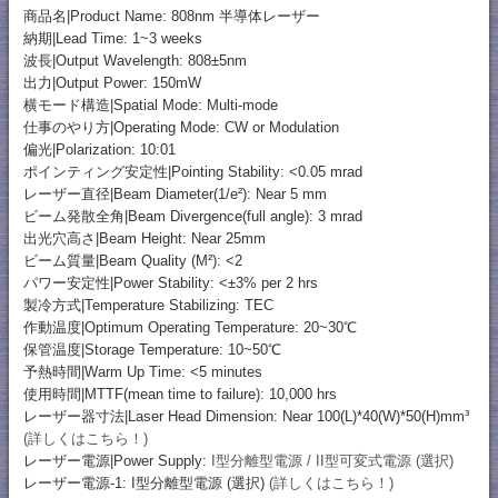
商品名|Product Name: 808nm 半導体レーザー
納期|Lead Time: 1~3 weeks
波長|Output Wavelength: 808±5nm
出力|Output Power: 150mW
横モード構造|Spatial Mode: Multi-mode
仕事のやり方|Operating Mode: CW or Modulation
偏光|Polarization: 10:01
ポインティング安定性|Pointing Stability: <0.05 mrad
レーザー直径|Beam Diameter(1/e²): Near 5 mm
ビーム発散全角|Beam Divergence(full angle): 3 mrad
出光穴高さ|Beam Height: Near 25mm
ビーム質量|Beam Quality (M²): <2
パワー安定性|Power Stability: <±3% per 2 hrs
製冷方式|Temperature Stabilizing: TEC
作動温度|Optimum Operating Temperature: 20~30℃
保管温度|Storage Temperature: 10~50℃
予熱時間|Warm Up Time: <5 minutes
使用時間|MTTF(mean time to failure): 10,000 hrs
レーザー器寸法|Laser Head Dimension: Near 100(L)*40(W)*50(H)mm³
(詳しくはこちら！)
レーザー電源|Power Supply:
I型分離型電源 / II型可変式電源 (選択)
レーザー電源-1: I型分離型電源 (選択)
(詳しくはこちら！)