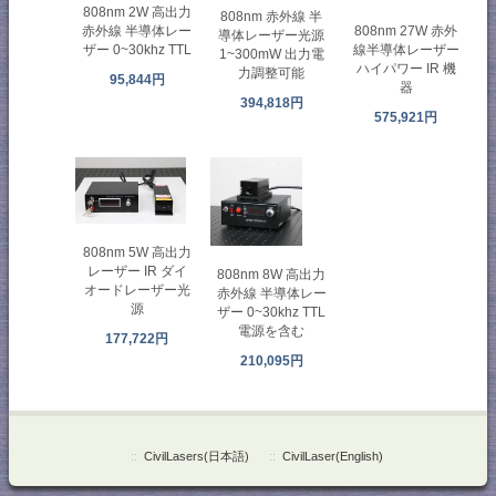
808nm 2W 高出力
808nm 赤外線 半
808nm 27W 赤外
赤外線 半導体レー
導体レーザー光源
線半導体レーザー
ザー 0~30khz TTL
1~300mW 出力電
ハイパワー IR 機
力調整可能
95,844円
器
394,818円
575,921円
808nm 5W 高出力
レーザー IR ダイ
808nm 8W 高出力
オードレーザー光
赤外線 半導体レー
源
ザー 0~30khz TTL
電源を含む
177,722円
210,095円
::
CivilLasers(日本語)
::
CivilLaser(English)