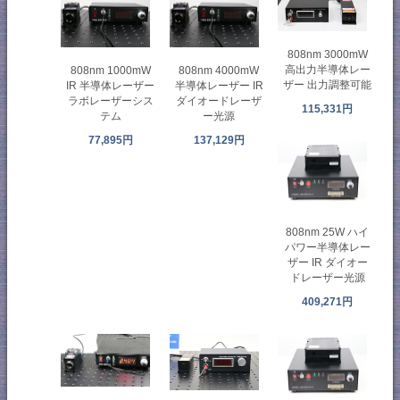
808nm 3000mW
高出力半導体レー
808nm 1000mW
808nm 4000mW
ザー 出力調整可能
IR 半導体レーザー
半導体レーザー IR
ラボレーザーシス
ダイオードレーザ
115,331円
テム
ー光源
77,895円
137,129円
808nm 25W ハイ
パワー半導体レー
ザー IR ダイオー
ドレーザー光源
409,271円