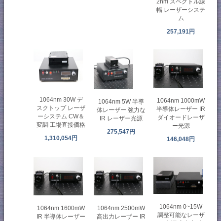
2nm スペクトル線
幅 レーザーシステ
ム
257,191円
1064nm 30W デ
1064nm 1000mW
1064nm 5W 半導
スクトップ レーザ
半導体レーザー IR
体レーザー 強力な
ーシステム CW＆
ダイオードレーザ
IR レーザー光源
変調 工場直接価格
ー光源
275,547円
1,310,054円
146,048円
1064nm 0~15W
1064nm 1600mW
1064nm 2500mW
調整可能なレーザ
IR 半導体レーザー
高出力レーザー IR