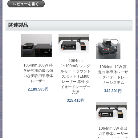
レビューを書く
関連製品
1064nm
1064nm 100W 科
1~100mW シング
1064nm 12W 高
学研究用の最も強
ルモード ラウンド
出力 半導体レーザ
力な実験用半導体
スポット TEM00
ー ダイオードレー
レーザー
レーザー 赤外 ダ
ザーシステム
イオードレーザー
2,189,585円
342,301円
光源
315,410円
1064nm 5W 高出
力半導体レーザー