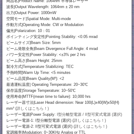
商品名|Product Name: 1064nm 半導体レーザー
波長|Output Wavelength: 1064nm ± 20 nm
出力|Output Power: 1000mW
空間モード|Spatial Mode: Multi-mode
作動方式|Operating Mode: CW or Modulation
偏光|Polarization: 10：01
ポインティング安定性|Pointing Stability: <0.05 mrad
ビームサイズ|Beam Size: 5mm
ビーム発散全角|Beam Divergence Full Angle: 4 mrad
パワー安定性|Power Stability: <±3% per 2 hrs
ビーム高さ|Beam Height: 25mm
製冷方式|Temperature Stabilizing: TEC
予熱時間|Warm Up Time: <5 minutes
ビーム品質|Beam Quality(M²): <2
最適運転温度| Operating Temperature: 20~30℃
保存温度|Storage Temperature: 10~50℃
使用寿命|MTTF(mean time to failure): 10,000 hrs
レーザー器寸法|Laser Head dimension: Near 100(L)x40(W)x50(H)
mm³
(詳しくはこちら！)
レーザー電源|Power Supply:
I型分離型電源 / II型可変式電源 (選択)
レーザー電源-1: I型分離型電源 (選択)
(詳しくはこちら！)
レーザー電源-2: II型可変式電源 (選択)
(詳しくはこちら！)
変調频率|Modulation: 0~30KHz Analog or TTL