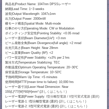
商品名|Product Name: 1047nm DPSSレーザー
納期|Lead Time: 1~3 weeks
波長|Output Wavelength: 1047±1nm
出力|Output Power: 2000mW
横モード構造|Spatial Mode: Multi-mode
仕事のやり方|Operating Mode: CW or Modulation
ポインティング安定性|Pointing Stability: <0.05 mrad
レーザー直径|Beam Diameter(1/e²): <3 mm
ビーム発散全角|Beam Divergence(full angle): <2 mrad
出光穴高さ|Beam Height: Near 29mm
ビーム質量|Beam Quality (M²): <2
パワー安定性|Power Stability: <±3% per 2 hrs
製冷方式|Temperature Stabilizing: TEC
作動温度|Optimum Operating Temperature: 20~30℃
保管温度|Storage Temperature: 10~50℃
予熱時間|Warm Up Time: <5 minutes
使用時間|MTTF(mean time to failure): 10,000 hrs
レーザー器寸法|Laser Head Dimension: Near
155(L)*77(W)*60(H)mm³
(詳しくはこちら！)
レーザー電源|Power Supply:
I型分離型電源 / II型可変式電源 (選択)
レーザー電源-1: I型分離型電源 (選択)
(詳しくはこちら！)
レーザー電源-2: II型可変式電源 (選択)
(詳しくはこちら！)