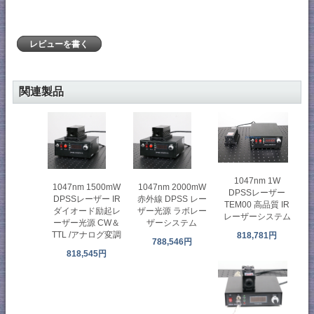
レビューを書く
関連製品
1047nm 1W
1047nm 1500mW
1047nm 2000mW
DPSSレーザー
DPSSレーザー IR
赤外線 DPSS レー
TEM00 高品質 IR
ダイオード励起レ
ザー光源 ラボレー
レーザーシステム
ーザー光源 CW＆
ザーシステム
TTL /アナログ変調
818,781円
788,546円
818,545円