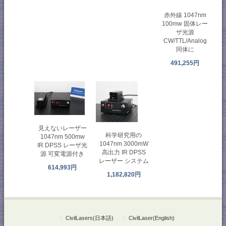
赤外線 1047nm
100mw 固体レー
ザ光源
CW/TTL/Analog
同体に
491,255円
見えないレーザー
科学研究用の
1047nm 500mw
1047nm 3000mW
IR DPSS レーザ光
高出力 IR DPSS
源 可変電源付き
レーザー システム
614,993円
1,182,820円
::
CivilLasers(日本語)
::
CivilLaser(English)