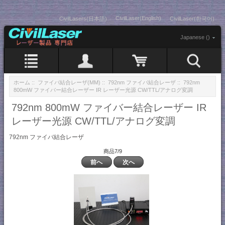
CivilLaser(English)
CivilLasers(日本語)
CivilLaser(한국어)
Japanese ()
ホーム
::
ファイバ結合レーザ(MM)
::
792nm ファイバ結合レーザ
:: 792nm
800mW ファイバー結合レーザー IR レーザー光源 CW/TTL/アナログ変調
792nm 800mW ファイバー結合レーザー IR
レーザー光源 CW/TTL/アナログ変調
792nm ファイバ結合レーザ
商品7/9
前へ
次へ