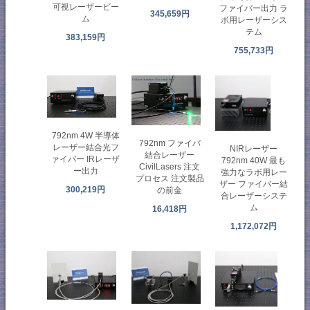
可視レーザービー
ファイバー出力 ラ
345,659円
ム
ボ用レーザーシス
テム
383,159円
755,733円
792nm 4W 半導体
792nm ファイバ
レーザー結合光フ
NIRレーザー
結合レーザー
ァイバー IRレーザ
792nm 40W 最も
CivilLasers 注文
ー出力
強力なラボ用レー
プロセス 注文製品
ザー ファイバー結
300,219円
の前金
合レーザーシステ
ム
16,418円
1,172,072円