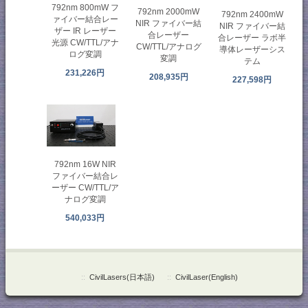
792nm 800mW フ
792nm 2000mW
792nm 2400mW
ァイバー結合レー
NIR ファイバー結
NIR ファイバー結
ザー IR レーザー
合レーザー
合レーザー ラボ半
光源 CW/TTL/アナ
CW/TTL/アナログ
導体レーザーシス
ログ変調
変調
テム
231,226円
208,935円
227,598円
792nm 16W NIR
ファイバー結合レ
ーザー CW/TTL/ア
ナログ変調
540,033円
::
CivilLasers(日本語)
::
CivilLaser(English)