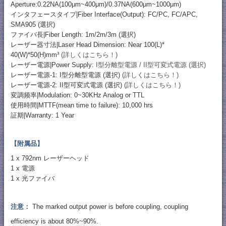
Aperture:0.22NA(100μm~400μm)/0.37NA(600μm~1000μm)
インタフェースタイプ|Fiber Interface(Output): FC/PC, FC/APC,
SMA905 (選択)
ファイバ長|Fiber Length: 1m/2m/3m (選択)
レーザー器寸法|Laser Head Dimension: Near 100(L)*
40(W)*50(H)mm³
(詳しくはこちら！)
レーザー電源|Power Supply:
I型分離型電源 / II型可変式電源 (選択)
レーザー電源-1: I型分離型電源 (選択)
(詳しくはこちら！)
レーザー電源-2: II型可変式電源 (選択)
(詳しくはこちら！)
変調频率|Modulation: 0~30KHz Analog or TTL
使用時間|MTTF(mean time to failure): 10,000 hrs
証期|Warranty: 1 Year
【附属品】
1 x 792nm レーザーヘッド
1 x 電源
1 x 光ファイバ
注意：
The marked output power is before coupling, coupling
efficiency is about 80%~90%.