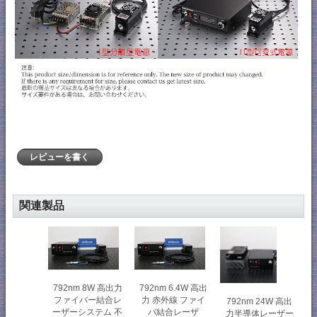
レビューを書く
関連製品
792nm 8W 高出力
792nm 6.4W 高出
ファイバー結合レ
力 赤外線 ファイ
792nm 24W 高出
ーザーシステム 不
バ結合レーザ
力半導体レーザー