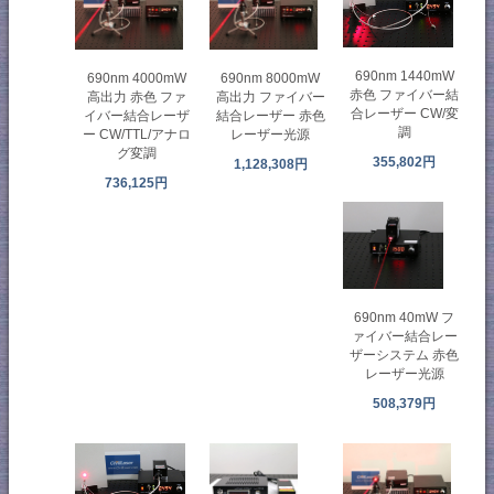
690nm 1440mW
690nm 4000mW
690nm 8000mW
赤色 ファイバー結
高出力 赤色 ファ
高出力 ファイバー
合レーザー CW/変
イバー結合レーザ
結合レーザー 赤色
調
ー CW/TTL/アナロ
レーザー光源
グ変調
355,802円
1,128,308円
736,125円
690nm 40mW フ
ァイバー結合レー
ザーシステム 赤色
レーザー光源
508,379円