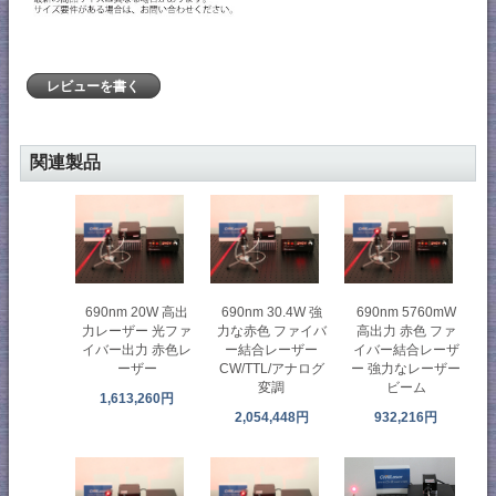
レビューを書く
関連製品
690nm 20W 高出
690nm 30.4W 強
690nm 5760mW
力レーザー 光ファ
力な赤色 ファイバ
高出力 赤色 ファ
イバー出力 赤色レ
ー結合レーザー
イバー結合レーザ
ーザー
CW/TTL/アナログ
ー 強力なレーザー
変調
ビーム
1,613,260円
2,054,448円
932,216円