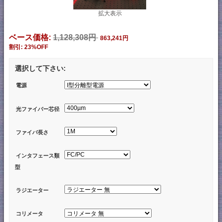
拡大表示
ベース価格:
1,128,308円
863,241円
割引: 23%OFF
選択して下さい:
電源
光ファイバー芯径
ファイバ長さ
インタフェース類
型
ラジエーター
コリメータ