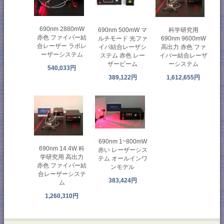
690nm 2880mW
690nm 500mW マ
科学研究用
赤色 ファイバー結
ルチモード 光ファ
690nm 9600mW
合レーザー ラボレ
イバ結合レーザシ
高出力 赤色 ファ
ーザーシステム
ステム 赤色 レー
イバー結合レーザ
ザービーム
ーシステム
540,033円
389,122円
1,612,655円
690nm 1~800mW
690nm 14.4W 科
赤い レーザーシス
学研究用 高出力
テム オールインワ
赤色 ファイバー結
ンモデル
合レーザーシステ
383,424円
ム
1,260,310円