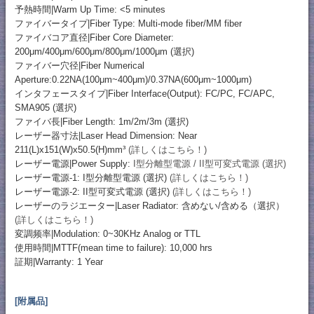
予熱時間|Warm Up Time: <5 minutes
ファイバータイプ|Fiber Type: Multi-mode fiber/MM fiber
ファイバコア直径|Fiber Core Diameter:
200μm/400μm/600μm/800μm/1000μm (選択)
ファイバー穴径|Fiber Numerical
Aperture:0.22NA(100μm~400μm)/0.37NA(600μm~1000μm)
インタフェースタイプ|Fiber Interface(Output): FC/PC, FC/APC,
SMA905 (選択)
ファイバ長|Fiber Length: 1m/2m/3m (選択)
レーザー器寸法|Laser Head Dimension: Near
211(L)x151(W)x50.5(H)mm³
(詳しくはこちら！)
レーザー電源|Power Supply:
I型分離型電源 / II型可変式電源 (選択)
レーザー電源-1: I型分離型電源 (選択)
(詳しくはこちら！)
レーザー電源-2: II型可変式電源 (選択)
(詳しくはこちら！)
レーザーのラジエーター|Laser Radiator: 含めない/含める（選択）
(詳しくはこちら！)
変調频率|Modulation: 0~30KHz Analog or TTL
使用時間|MTTF(mean time to failure): 10,000 hrs
証期|Warranty: 1 Year
[附属品]