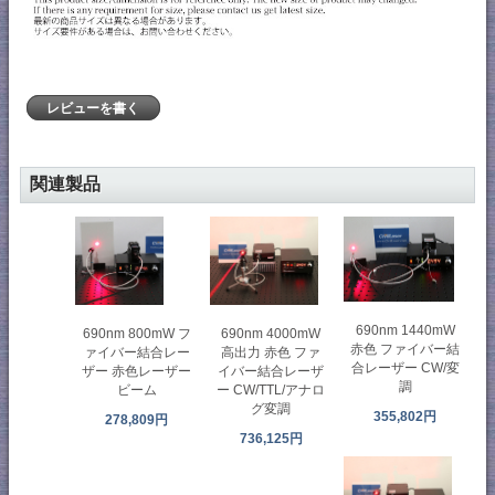
レビューを書く
関連製品
690nm 1440mW
690nm 800mW フ
690nm 4000mW
赤色 ファイバー結
ァイバー結合レー
高出力 赤色 ファ
合レーザー CW/変
ザー 赤色レーザー
イバー結合レーザ
調
ビーム
ー CW/TTL/アナロ
グ変調
355,802円
278,809円
736,125円