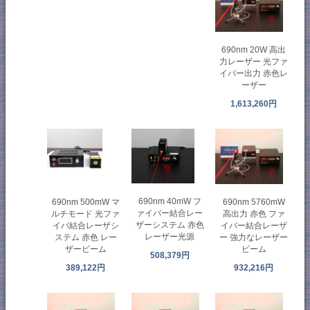
690nm 20W 高出
力レーザー 光ファ
イバー出力 赤色レ
ーザー
1,613,260円
690nm 40mW フ
690nm 500mW マ
690nm 5760mW
ァイバー結合レー
ルチモード 光ファ
高出力 赤色 ファ
ザーシステム 赤色
イバ結合レーザシ
イバー結合レーザ
レーザー光源
ステム 赤色 レー
ー 強力なレーザー
ザービーム
ビーム
508,379円
389,122円
932,216円