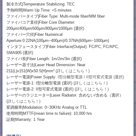
製冷方式|Temperature Stabilizing: TEC
予熱時間|Warm Up Time: <5 minutes
ファイバータイプ|Fiber Type: Multi-mode fiber/MM fiber
ファイバコア直径|Fiber Core Diameter:
200μm/400μm/600μm/800μm/1000μm (選択)
ファイバー穴径|Fiber Numerical
Aperture:0.22NA(100μm~400μm)/0.37NA(600μm~1000μm)
インタフェースタイプ|Fiber Interface(Output): FC/PC, FC/APC,
SMA905 (選択)
ファイバ長|Fiber Length: 1m/2m/3m (選択)
レーザー器寸法|Laser Head Dimension: Near
211(L)x151(W)x50.5(H)mm³
(詳しくはこちら！)
レーザー電源|Power Supply:
I型分離型電源 / II型可変式電源 (選択)
レーザー電源-1: I型分離型電源 (選択)
(詳しくはこちら！)
レーザー電源-2: II型可変式電源 (選択)
(詳しくはこちら！)
レーザーのラジエーター|Laser Radiator: 含めない/含める（選択）
(詳しくはこちら！)
変調频率|Modulation: 0~30KHz Analog or TTL
使用時間|MTTF(mean time to failure): 10,000 hrs
証期|Warranty: 1 Year