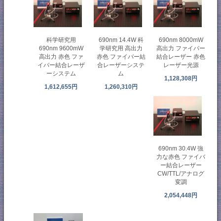
科学研究用
690nm 14.4W 科
690nm 8000mW
690nm 9600mW
学研究用 高出力
高出力 ファイバー
高出力 赤色 ファ
赤色 ファイバー結
結合レーザー 赤色
イバー結合レーザ
合レーザーシステ
レーザー光源
ーシステム
ム
1,128,308円
1,612,655円
1,260,310円
690nm 30.4W 強
力な赤色 ファイバ
ー結合レーザー
CW/TTL/アナログ
変調
2,054,448円