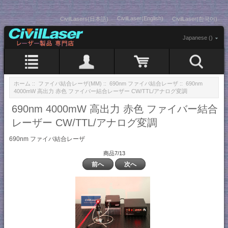
CivilLaser(English)
CivilLasers(日本語)
CivilLaser(한국어)
Japanese ()
ホーム
::
ファイバ結合レーザ(MM)
::
690nm ファイバ結合レーザ
:: 690nm
4000mW 高出力 赤色 ファイバー結合レーザー CW/TTL/アナログ変調
690nm 4000mW 高出力 赤色 ファイバー結合
レーザー CW/TTL/アナログ変調
690nm ファイバ結合レーザ
商品7/13
前へ
次へ