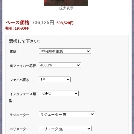
拡大表示
ベース価格:
736,125円
598,528円
割引: 19%OFF
選択して下さい:
電源
光ファイバー芯径
ファイバ長さ
インタフェース類
型
ラジエーター
コリメータ