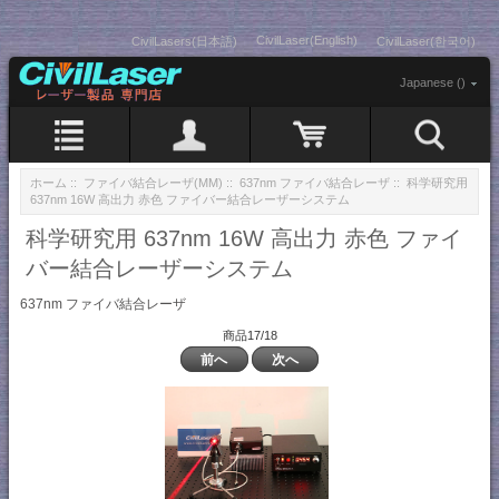
CivilLaser(English)
CivilLasers(日本語)
CivilLaser(한국어)
Japanese ()
ホーム
::
ファイバ結合レーザ(MM)
::
637nm ファイバ結合レーザ
:: 科学研究用
637nm 16W 高出力 赤色 ファイバー結合レーザーシステム
科学研究用 637nm 16W 高出力 赤色 ファイ
バー結合レーザーシステム
637nm ファイバ結合レーザ
商品17/18
前へ
次へ