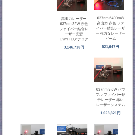
637nm 6400mW
高出力レーザー
高出力 赤色 ファ
637nm 32W 赤色
イバー結合レーザ
ファイバー結合レ
ー 強力なレーザー
ーザー光源
ビーム
CW/TTL/アナログ
521,647円
3,146,738円
637nm 9.6W パワ
フル ファイバー結
合レーザー 赤い
レーザーシステム
1,023,821円