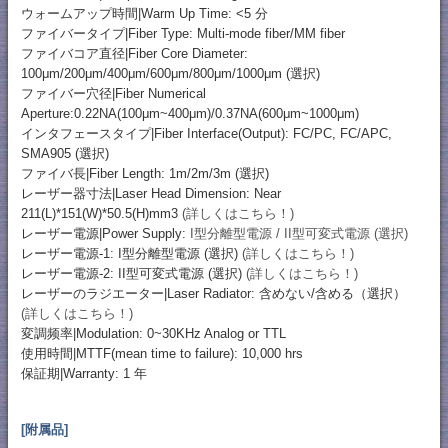
ウォームアップ時間|Warm Up Time: <5 分
ファイバータイプ|Fiber Type: Multi-mode fiber/MM fiber
ファイバコア直径|Fiber Core Diameter:
100μm/200μm/400μm/600μm/800μm/1000μm (選択)
ファイバー穴径|Fiber Numerical
Aperture:0.22NA(100μm~400μm)/0.37NA(600μm~1000μm)
インタフェースタイプ|Fiber Interface(Output): FC/PC, FC/APC,
SMA905 (選択)
ファイバ長|Fiber Length: 1m/2m/3m (選択)
レーザー器寸法|Laser Head Dimension: Near
211(L)*151(W)*50.5(H)mm3
(詳しくはこちら！)
レーザー電源|Power Supply:
I型分離型電源 / II型可変式電源 (選択)
レーザー電源-1: I型分離型電源 (選択)
(詳しくはこちら！)
レーザー電源-2: II型可変式電源 (選択)
(詳しくはこちら！)
レーザーのラジエーター|Laser Radiator: 含めない/含める（選択）
(詳しくはこちら！)
変調频率|Modulation: 0~30KHz Analog or TTL
使用時間|MTTF(mean time to failure): 10,000 hrs
保証期|Warranty: 1 年
[附属品]