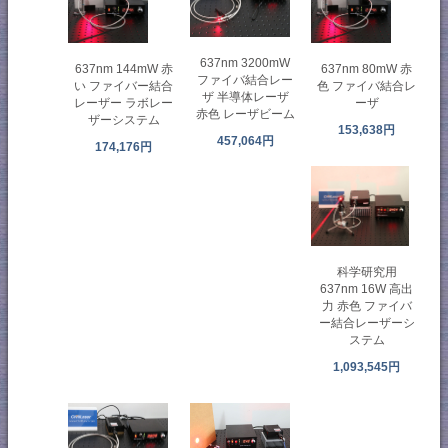
637nm 3200mW
637nm 144mW 赤
637nm 80mW 赤
ファイバ結合レー
い ファイバー結合
色 ファイバ結合レ
ザ 半導体レーザ
レーザー ラボレー
ーザ
赤色 レーザビーム
ザーシステム
153,638円
457,064円
174,176円
科学研究用
637nm 16W 高出
力 赤色 ファイバ
ー結合レーザーシ
ステム
1,093,545円