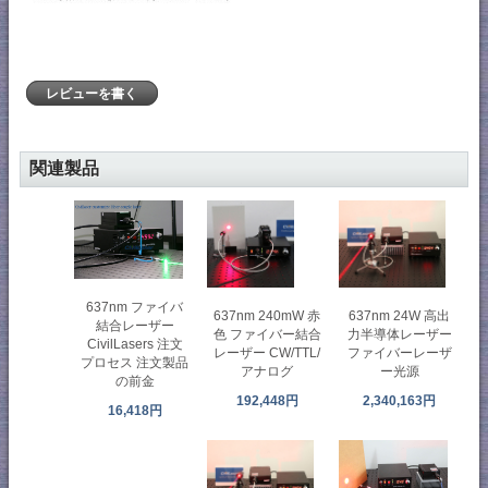
レビューを書く
関連製品
637nm ファイバ
637nm 240mW 赤
637nm 24W 高出
結合レーザー
色 ファイバー結合
力半導体レーザー
CivilLasers 注文
レーザー CW/TTL/
ファイバーレーザ
プロセス 注文製品
アナログ
ー光源
の前金
192,448円
2,340,163円
16,418円