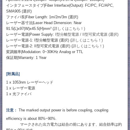
インタフェースタイプ|Fiber Interface(Output): FC/PC, FC/APC,
SMA905 (選択)
ファイバ長|Fiber Length: 1m/2m/3m (選択)
レーザー器寸法|Laser Head Dimension: Near
91.5(L)x97(W)x45.5(H)mm³
(詳しくはこちら！)
レーザー電源|Power Supply:
I型分離型電源 / II型可変式電源 (選択)
レーザー電源-1: I型分離型電源 (選択)
(詳しくはこちら！)
レーザー電源-2: II型可変式電源 (選択)
(詳しくはこちら！)
変調频率|Modulation: 0~30KHz Analog or TTL
保証期|Warranty: 1 Year
[附属品]
1 x 1053nm レーザーヘッド
1 x レーザー電源
1 x 光ファイバ
注意：
The marked output power is before coupling, coupling
efficiency is about 80%~90%.
マークされた出力電力は結合の前にあります、結合効率は約