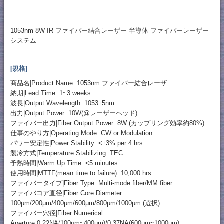
1053nm 8W IR ファイバー結合レーザー 半導体 ファイバーレーザー
システム
[規格]
商品名|Product Name: 1053nm ファイバー結合レーザ
納期|Lead Time: 1~3 weeks
波長|Output Wavelength: 1053±5nm
出力|Output Power: 10W(@レーザーヘッド)
ファイバー出力|Fiber Output Power: 8W (カップリング効率約80%)
仕事のやり方|Operating Mode: CW or Modulation
パワー安定性|Power Stability: <±3% per 4 hrs
製冷方式|Temperature Stabilizing: TEC
予熱時間|Warm Up Time: <5 minutes
使用時間|MTTF(mean time to failure): 10,000 hrs
ファイバータイプ|Fiber Type: Multi-mode fiber/MM fiber
ファイバコア直径|Fiber Core Diameter:
100μm/200μm/400μm/600μm/800μm/1000μm (選択)
ファイバー穴径|Fiber Numerical
Aperture:0.22NA(100μm~400μm)/0.37NA(600μm~1000μm)