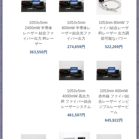
1053±5nm
1053±5nm
1053nm 80mW フ
2400mW 半導体
800mW 半導体レ
ァイバ結合レーザ
レーザー 結合ファ
ーザー結合光ファ
IRレーザー 出力調
イバー出力 IRレー
イバー出力
節可能なパワー
ザー
274,659円
522,269円
363,550円
1053±5nm
1053nm 400mW
4000mW 高出力
赤外線 ファイバ結
IR ファイバー結合
合レーザー インビ
レーザーシステム
ジブルレーザービ
ーム
461,597円
645,922円