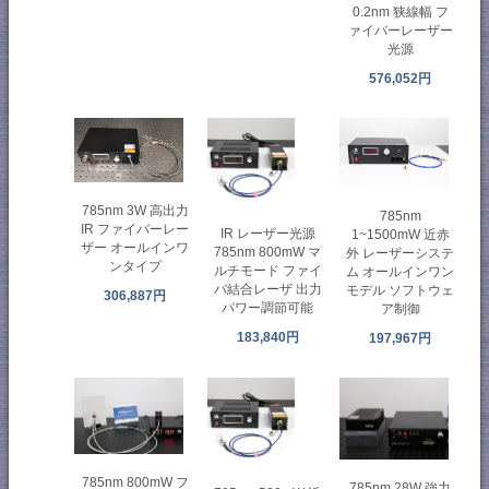
0.2nm 狭線幅 フ
ァイバーレーザー
光源
576,052円
785nm 3W 高出力
785nm
IR ファイバーレー
IR レーザー光源
1~1500mW 近赤
ザー オールインワ
785nm 800mW マ
外 レーザーシステ
ンタイプ
ルチモード ファイ
ム オールインワン
バ結合レーザ 出力
モデル ソフトウェ
306,887円
パワー調節可能
ア制御
183,840円
197,967円
785nm 800mW フ
785nm 28W 強力