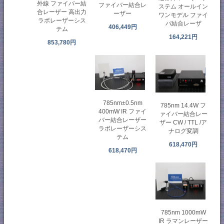
外線 ファイバー結
ファイバー結合レ
ステム オールイン
合レーザー 高出力
ーザー
ワンモデル ファイ
ラボレーザーシス
バ結合レーザ
406,449円
テム
164,221円
853,780円
785nm±0.5nm
785nm 14.4W フ
400mW IR ファイ
ァイバー結合レー
バー結合レーザー
ザー CW / TTL /ア
ラボレーザーシス
ナログ変調
テム
618,470円
618,470円
785nm 1000mW
IR ラマンレーザー