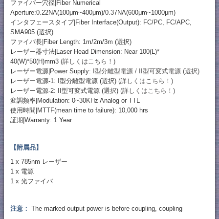
ファイバー穴径|Fiber Numerical
Aperture:0.22NA(100μm~400μm)/0.37NA(600μm~1000μm)
インタフェースタイプ|Fiber Interface(Output): FC/PC, FC/APC,
SMA905 (選択)
ファイバ長|Fiber Length: 1m/2m/3m (選択)
レーザー器寸法|Laser Head Dimension: Near 100(L)*
40(W)*50(H)mm3
(詳しくはこちら！)
レーザー電源|Power Supply:
I型分離型電源 / II型可変式電源 (選択)
レーザー電源-1: I型分離型電源 (選択)
(詳しくはこちら！)
レーザー電源-2: II型可変式電源 (選択)
(詳しくはこちら！)
変調频率|Modulation: 0~30KHz Analog or TTL
使用時間|MTTF(mean time to failure): 10,000 hrs
証期|Warranty: 1 Year
【附属品】
1 x 785nm レーザー
1 x 電源
1 x 光ファイバ
注意：
The marked output power is before coupling, coupling