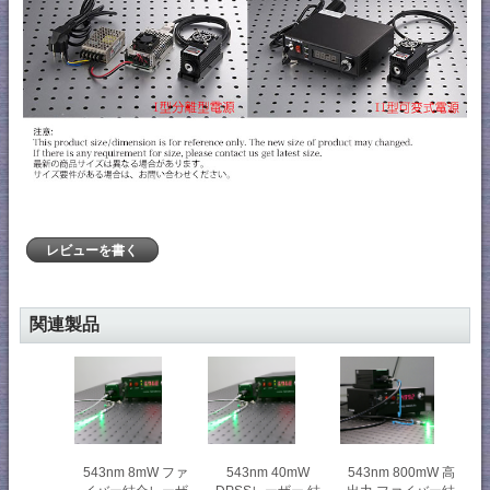
レビューを書く
関連製品
543nm 8mW ファ
543nm 40mW
543nm 800mW 高