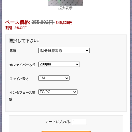
拡大表示
ベース価格:
355,802円
345,326円
割引: 3%OFF
選択して下さい:
電源
光ファイバー芯径
ファイバ長さ
インタフェース類
型
カートに入れる: