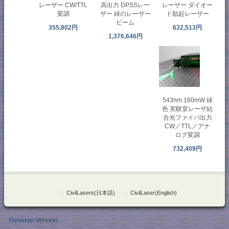
レーザー CW/TTL
レーザー ダイオー
高出力 DPSSレー
変調
ド励起レーザー
ザー 緑のレーザー
ビーム
355,802円
632,513円
1,376,646円
543nm 160mW 緑
色 実験室レーザ結
合光ファイバ出力
CW／TTL／アナ
ログ変調
732,409円
::
CivilLasers(日本語)
::
CivilLaser(English)
Desktop Version