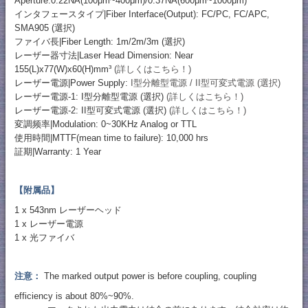
Aperture:0.22NA(100μm~400μm)/0.37NA(600μm~1000μm)
インタフェースタイプ|Fiber Interface(Output): FC/PC, FC/APC,
SMA905 (選択)
ファイバ長|Fiber Length: 1m/2m/3m (選択)
レーザー器寸法|Laser Head Dimension: Near
155(L)x77(W)x60(H)mm³
(詳しくはこちら！)
レーザー電源|Power Supply:
I型分離型電源 / II型可変式電源 (選択)
レーザー電源-1: I型分離型電源 (選択)
(詳しくはこちら！)
レーザー電源-2: II型可変式電源 (選択)
(詳しくはこちら！)
変調频率|Modulation: 0~30KHz Analog or TTL
使用時間|MTTF(mean time to failure): 10,000 hrs
証期|Warranty: 1 Year
【附属品】
1 x 543nm レーザーヘッド
1 x レーザー電源
1 x 光ファイバ
注意：
The marked output power is before coupling, coupling
efficiency is about 80%~90%.