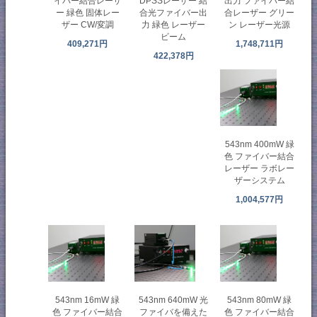
イバー結合レーザ
DPSSレーザー 結
出力 ファイバー結
ー 緑色 固体レー
合光ファイバー出
合レーザー グリー
ザー CW/変調
力 緑色 レーザー
ン レーザー光源
ビーム
409,271円
1,748,711円
422,378円
543nm 400mW 緑
色 ファイバー結合
レーザー ラボレー
ザーシステム
1,004,577円
543nm 16mW 緑
543nm 80mW 緑
543nm 640mW 光
色 ファイバー結合
色 ファイバー結合
ファイバを備えた