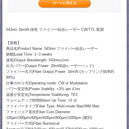
543nm 16mW 緑色 ファイバー結合レーザー CW/TTL 変調
【規格】
商品名|Product Name: 543nm ファイバー結合レーザー
納期|Lead Time: 1~3 weeks
波長|Output Wavelength: 543nm±1nm
出力パワー|Output Power: 20mW(@レーザーヘッド)
ファイバー出力|Fiber Output Power: 16mW (カップリング効率約
80%)
仕事のやり方|Operating mode: CW or Modulation
パワー安定性|Power Stability: <3% per 4 hrs
温度が安定化|Temperature Stabilizing: TEC
ウォームアップ時間|Warm Up Time: <5 分
ファイバータイプ|Fiber Type: Multi-mode fiber/MM fiber
ファイバコア直径|Fiber Core Diameter:
100μm/200μm/400μm/600μm/800μm/1000μm (選択)
ファイバー穴径|Fiber Numerical