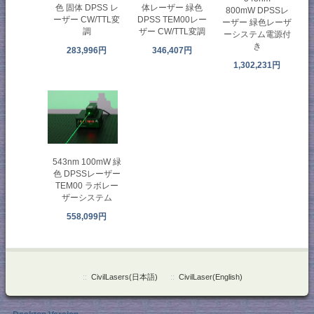
色 固体 DPSS レ
体レーザー 緑色
800mW DPSSレ
ーザー CW/TTL変
DPSS TEM00レー
ーザー 緑色レーザ
調
ザー CW/TTL変調
ーシステム電源付
き
283,996円
346,407円
1,302,231円
543nm 100mW 緑
色 DPSSレーザー
TEM00 ラボレー
ザーシステム
558,099円
::
CivilLasers(日本語)
::
CivilLaser(English)