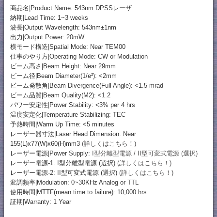
商品名|Product Name: 543nm DPSSレーザ
納期|Lead Time: 1~3 weeks
波長|Output Wavelength: 543nm±1nm
出力|Output Power: 20mW
横モード構造|Spatial Mode: Near TEM00
仕事のやり方|Operating Mode: CW or Modulation
ビーム高さ|Beam Height: Near 29mm
ビーム径|Beam Diameter(1/e²): <2mm
ビーム発散角|Beam Divergence(Full Angle): <1.5 mrad
ビーム品質|Beam Quality(M2): <1.2
パワー安定性|Power Stability: <3% per 4 hrs
温度安定化|Temperature Stabilizing: TEC
予熱時間|Warm Up Time: <5 minutes
レーザー器寸法|Laser Head Dimension: Near
155(L)x77(W)x60(H)mm3
(詳しくはこちら！)
レーザー電源|Power Supply:
I型分離型電源 / II型可変式電源 (選択)
レーザー電源-1: I型分離型電源 (選択)
(詳しくはこちら！)
レーザー電源-2: II型可変式電源 (選択)
(詳しくはこちら！)
変調频率|Modulation: 0~30KHz Analog or TTL
使用時間|MTTF(mean time to failure): 10,000 hrs
証期|Warranty: 1 Year