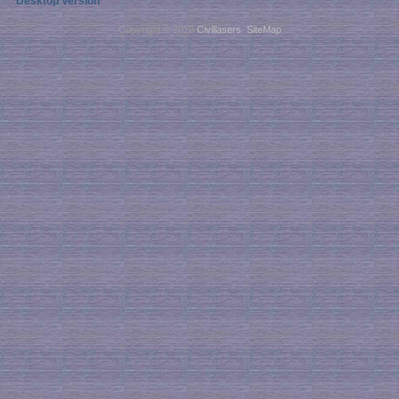
Desktop Version
Copyright © 2026
Civillasers
.
SiteMap