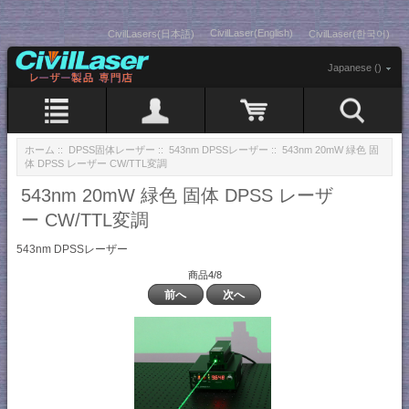
CivilLaser(English)
CivilLasers(日本語)
CivilLaser(한국어)
Japanese ()
ホーム
::
DPSS固体レーザー
::
543nm DPSSレーザー
:: 543nm 20mW 緑色 固
体 DPSS レーザー CW/TTL変調
543nm 20mW 緑色 固体 DPSS レーザ
ー CW/TTL変調
543nm DPSSレーザー
商品4/8
前へ
次へ