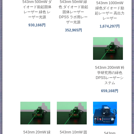
543nm 500mW ダ
543nm 50mW 緑
543nm 1000mW
イオード励起固体
色 ダイオード励起
緑色ダイオード励
レーザー 緑色 レ
固体レーザー
起レーザー 高出力
ーザー光源
DPSS ラボ用レー
レーザー
ザー光源
930,166円
1,674,297円
352,965円
543nm 200mW 科
学研究用の緑色
DPSSレーザーシ
ステム
659,168円
543nm 20mW 緑
543nm 10mW 固
543nm