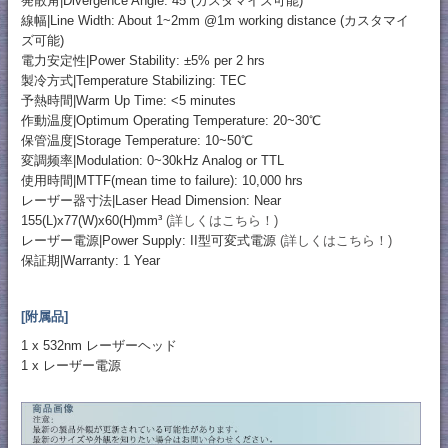
発散角|Divergence Angle: 45°(カスタマイズ可能)
線幅|Line Width: About 1~2mm @1m working distance (カスタマイ
ズ可能)
電力安定性|Power Stability: ±5% per 2 hrs
製冷方式|Temperature Stabilizing: TEC
予熱時間|Warm Up Time: <5 minutes
作動温度|Optimum Operating Temperature: 20~30℃
保管温度|Storage Temperature: 10~50℃
変調频率|Modulation: 0~30kHz Analog or TTL
使用時間|MTTF(mean time to failure): 10,000 hrs
レーザー器寸法|Laser Head Dimension: Near
155(L)x77(W)x60(H)mm³
(詳しくはこちら！)
レーザー電源|Power Supply: II型可変式電源
(詳しくはこちら！)
保証期|Warranty: 1 Year
[附属品]
1 x 532nm レーザーヘッド
1 x レーザー電源