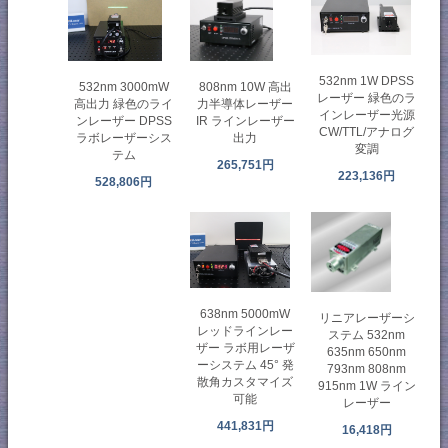
532nm 1W DPSS
532nm 3000mW
808nm 10W 高出
レーザー 緑色のラ
高出力 緑色のライ
力半導体レーザー
インレーザー光源
ンレーザー DPSS
IR ラインレーザー
CW/TTL/アナログ
ラボレーザーシス
出力
変調
テム
265,751円
223,136円
528,806円
638nm 5000mW
リニアレーザーシ
レッドラインレー
ステム 532nm
ザー ラボ用レーザ
635nm 650nm
ーシステム 45° 発
793nm 808nm
散角カスタマイズ
915nm 1W ライン
可能
レーザー
441,831円
16,418円