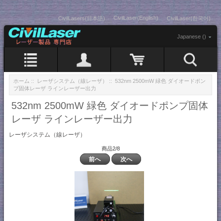
CivilLaser(English)
CivilLasers(日本語)
CivilLaser(한국어)
Japanese ()
ホーム
::
レーザシステム（線レーザ）
:: 532nm 2500mW 緑色 ダイオードポン
プ固体レーザ ラインレーザー出力
532nm 2500mW 緑色 ダイオードポンプ固体
レーザ ラインレーザー出力
レーザシステム（線レーザ）
商品2/8
前へ
次へ