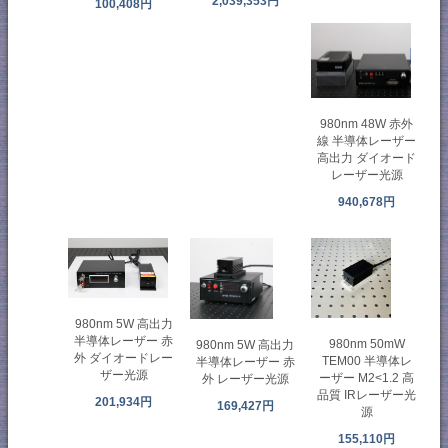
2,039,353円
100,408円
980nm 48W 赤外
線 半導体レーザー
高出力 ダイオード
レーザー光源
940,678円
980nm 5W 高出力
半導体レーザー 赤
980nm 50mW
980nm 5W 高出力
外 ダイオードレー
TEM00 半導体レ
半導体レーザー 赤
ザー光源
ーザー M2<1.2 高
外 レーザー光源
品質 IRレーザー光
201,934円
169,427円
源
155,110円