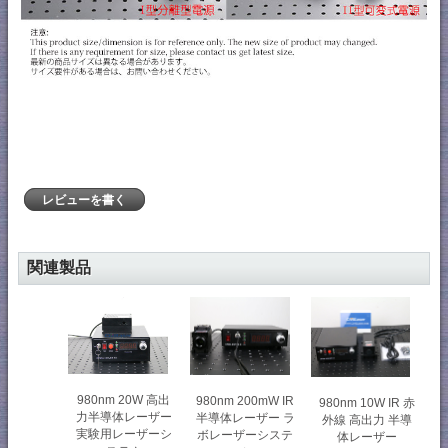
レビューを書く
関連製品
980nm 20W 高出
980nm 200mW IR
980nm 10W IR 赤
力半導体レーザー
半導体レーザー ラ
外線 高出力 半導
実験用レーザーシ
ボレーザーシステ
体レーザー