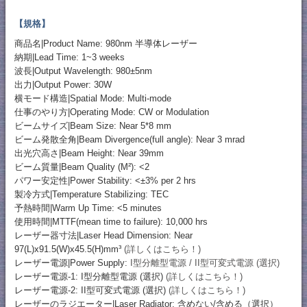
【規格】
商品名|Product Name: 980nm 半導体レーザー
納期|Lead Time: 1~3 weeks
波長|Output Wavelength: 980±5nm
出力|Output Power: 30W
横モード構造|Spatial Mode: Multi-mode
仕事のやり方|Operating Mode: CW or Modulation
ビームサイズ|Beam Size: Near 5*8 mm
ビーム発散全角|Beam Divergence(full angle): Near 3 mrad
出光穴高さ|Beam Height: Near 39mm
ビーム質量|Beam Quality (M²): <2
パワー安定性|Power Stability: <±3% per 2 hrs
製冷方式|Temperature Stabilizing: TEC
予熱時間|Warm Up Time: <5 minutes
使用時間|MTTF(mean time to failure): 10,000 hrs
レーザー器寸法|Laser Head Dimension: Near
97(L)x91.5(W)x45.5(H)mm³
(詳しくはこちら！)
レーザー電源|Power Supply:
I型分離型電源 / II型可変式電源 (選択)
レーザー電源-1: I型分離型電源 (選択)
(詳しくはこちら！)
レーザー電源-2: II型可変式電源 (選択)
(詳しくはこちら！)
レーザーのラジエーター|Laser Radiator: 含めない/含める（選択）