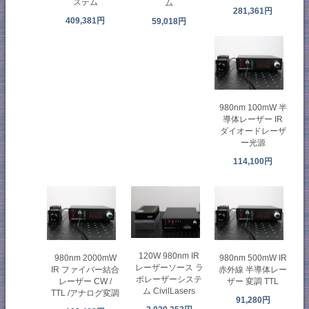
ステム
ム
281,361円
409,381円
59,018円
980nm 100mW 半
導体レーザー IR
ダイオードレーザ
ー光源
114,100円
120W 980nm IR
980nm 2000mW
980nm 500mW IR
レーザーソース ラ
IR ファイバー結合
赤外線 半導体レー
ボレーザーシステ
レーザー CW /
ザー 変調 TTL
ム CivilLasers
TTL /アナログ変調
91,280円