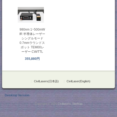
980nm 1~500mW
IR 半導体レーザー
シングルモード
0.7mmラウンドス
ポット TEM00レ
ーザー CW/TTL
355,880円
::
CivilLasers(日本語)
::
CivilLaser(English)
Desktop Version
Copyright © 2026
Civillasers
.
SiteMap