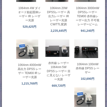
1064nm 20W
1064nm 4W ダイ
1064nm 3000mW
DPSSレーザー 高
オード励起固体レ
DPSSレーザー
出力レーザー IR
ーザー IR レーザ
TEM00 赤外線レ
レーザー光源
ー光源
ーザー出力 不可視
CW/TTL変調
レーザービーム
529,425円
2,235,445円
941,240円
赤外線 レーザー
1064nm 100mW
1064nm 4000mW
1064nm 5W
赤外線 DPSS レー
高出力 DPSS レー
DPSS レーザー 目
ザー
ザー TEM00 IR レ
に見えない レーザ
ーザー光源
102,690円
ー光源
1,215,769円
669,720円