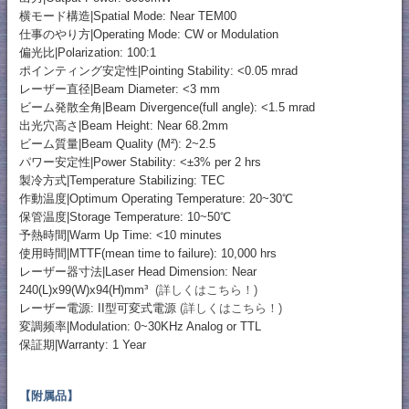
横モード構造|Spatial Mode: Near TEM00
仕事のやり方|Operating Mode: CW or Modulation
偏光比|Polarization: 100:1
ポインティング安定性|Pointing Stability: <0.05 mrad
レーザー直径|Beam Diameter: <3 mm
ビーム発散全角|Beam Divergence(full angle): <1.5 mrad
出光穴高さ|Beam Height: Near 68.2mm
ビーム質量|Beam Quality (M²): 2~2.5
パワー安定性|Power Stability: <±3% per 2 hrs
製冷方式|Temperature Stabilizing: TEC
作動温度|Optimum Operating Temperature: 20~30℃
保管温度|Storage Temperature: 10~50℃
予熱時間|Warm Up Time: <10 minutes
使用時間|MTTF(mean time to failure): 10,000 hrs
レーザー器寸法|Laser Head Dimension: Near
240(L)x99(W)x94(H)mm³
(詳しくはこちら！)
レーザー電源: II型可変式電源
(詳しくはこちら！)
変調频率|Modulation: 0~30KHz Analog or TTL
保証期|Warranty: 1 Year
【附属品】