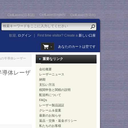
CivilLaser(English)
CivilLasers(日本語)
CivilLaser(한국어)
歓迎,
ログイン
|
First time visitor? Create a
新しい口座
あなたのカートは空です
緑色の半導体レーザー
重要なリンク
会社概要
の半導体レーザ
レーザーニュース
納期
支払い方法
税関申告と関税の説明
配送料について
FAQs
レーザー製品認証
クレーム＆提案
最新のお知らせ
返品・交換・返金ポリシー
私たちのお客様