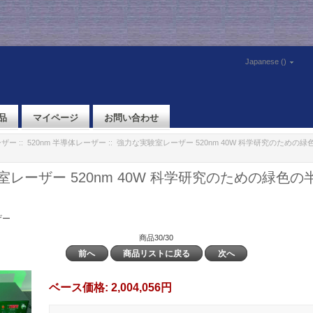
Japanese ()
品
マイページ
お問い合わせ
ーザー
::
520nm 半導体レーザー
:: 強力な実験室レーザー 520nm 40W 科学研究のための
レーザー 520nm 40W 科学研究のための緑色
ザー
商品30/30
前へ
商品リストに戻る
次へ
ベース価格:
2,004,056円