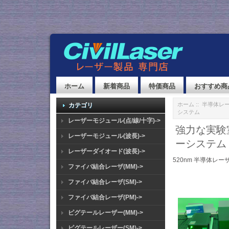
ホーム
新着商品
特価商品
おすすめ商
ホーム
::
半導体レ
カテゴリ
システム
レーザーモジュール(点/線/十字)->
強力な実験室
レーザーモジュール(波長)->
ーシステム
レーザーダイオード(波長)->
520nm 半導体レー
ファイバ結合レーザ(MM)->
ファイバ結合レーザ(SM)->
ファイバ結合レーザ(PM)->
ピグテールレーザー(MM)->
ピグテールレーザー(SM)->