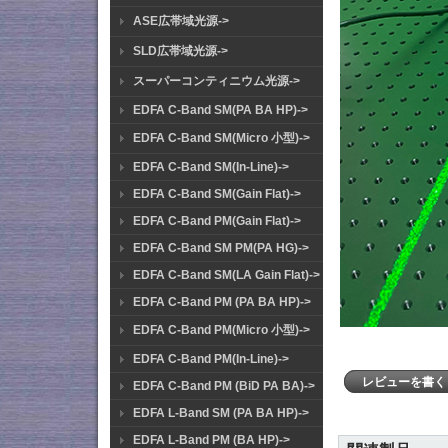
ASE広帯域光源->
SLD広帯域光源->
スーパーコンティニウム光源->
EDFA C-Band SM(PA BA HP)->
EDFA C-Band SM(Micro 小型)->
EDFA C-Band SM(In-Line)->
EDFA C-Band SM(Gain Flat)->
EDFA C-Band PM(Gain Flat)->
EDFA C-Band SM PM(PA HG)->
EDFA C-Band SM(LA Gain Flat)->
EDFA C-Band PM (PA BA HP)->
EDFA C-Band PM(Micro 小型)->
EDFA C-Band PM(In-Line)->
レビューを書
EDFA C-Band PM (BiD PA BA)->
EDFA L-Band SM (PA BA HP)->
EDFA L-Band PM (BA HP)->