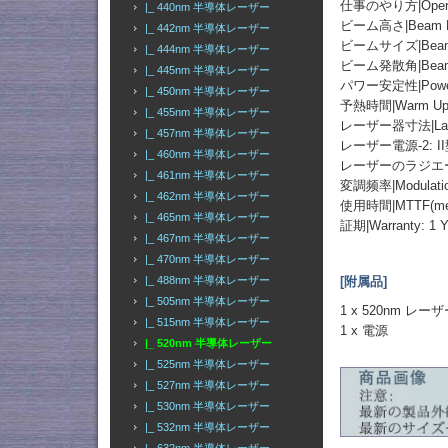
仕事のやり方|Operati
|_ 440nm 半導体レーザー
ビーム高さ|Beam He
|_ 442nm 半導体レーザー
ビームサイズ|Beam 
|_ 444nm 半導体レーザー
ビーム発散角|Beam Div
|_ 445nm 半導体レーザー
パワー安定性|Power St
|_ 450nm 半導体レーザー
予熱時間|Warm Up T
|_ 455nm 半導体レーザー
レーザー器寸法|Laser 
|_ 457nm 半導体レーザー
レーザー電源-2: 
|_ 460nm 半導体レーザー
レーザーのラジエーター
|_ 461nm 半導体レーザー
変調频率|Modulation
|_ 462nm 半導体レーザー
使用時間|MTTF(mean t
|_ 465nm 半導体レーザー
証期|Warranty: 1 Y
|_ 467nm 半導体レーザー
|_ 470nm 半導体レーザー
[附属品]
|_ 488nm 半導体レーザー
|_ 505nm 半導体レーザー
1 x 520nm レ
|_ 515nm 半導体レーザー
1 x 電源
|_ 520nm 半導体レーザー
|_ 525nm 半導体レーザー
|_ 527nm 半導体レーザー
|_ 530nm 半導体レーザー
|_ 532nm 半導体レーザー