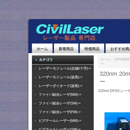
ホーム
新着商品
特価商品
おすすめ商
ホーム
::
DPSS固
カテゴリ
ー
レーザーモジュール(点/線/十字)->
320nm 2
レーザーモジュール(波長)->
ー
レーザーダイオード(波長)->
320nm DPSS レー
ファイバ結合レーザ(MM)->
ファイバ結合レーザ(SM)->
ファイバ結合レーザ(PM)->
ピグテールレーザー(MM)->
ピグテールレーザー(SM)->