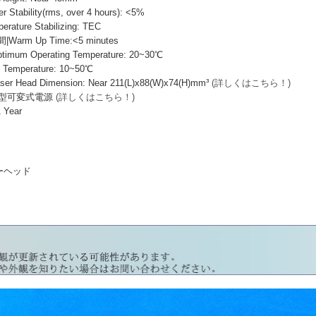
ability(rms, over 4 hours): <5%
ure Stabilizing: TEC
rm Up Time:<5 minutes
m Operating Temperature: 20~30℃
Temperature: 10~50℃
Head Dimension: Near 211(L)x88(W)x74(H)mm³
(詳しくはこちら！)
II型可変式電源
(詳しくはこちら！)
 Year
ザーヘッド