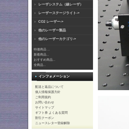
レーザシステム（線レーザ）
レーザーステージライト->
CO2 レーザー->
他のレーザー製品
他のレーザーカテゴリ->
特価商品 ...
新着商品...
おすすめ商品...
全商品...
インフォメーション
配送と返品について
個人情報保護方針
ご利用規約
お問い合わせ
サイトマップ
ギフト券 よくある質問
割引クーポン
ニュースレター登録解除