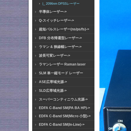
|_ 2096nm DPSSレーザー
半導体レーザー->
Q-スイッチレーザー->
超短パルスレーザー(ns/ps/fs)->
DFB 分布帰還型レーザー->
ラマン & 狭線幅レーザー->
波長可変レーザー->
ラマンレーザー Raman laser
SLM 単一縦モード レーザー
ASE広帯域光源->
SLD広帯域光源->
スーパーコンティニウム光源->
EDFA C-Band SM(PA BA HP)->
EDFA C-Band SM(Micro 小型)->
EDFA C-Band SM(In-Line)->