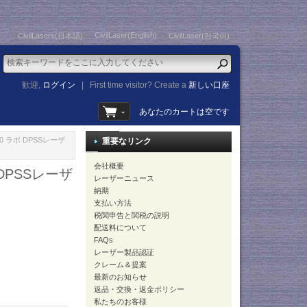
CivilLaser(English)
CivilLasers(日本語)
CivilLaser(한국어)
歓迎,
ログイン
|
First time visitor? Create a
新しい口座
あなたのカートは空です
0 ラボ DPSSレーザ
重要なリンク
会社概要
 DPSSレーザ
レーザーニュース
納期
支払い方法
税関申告と関税の説明
配送料について
FAQs
レーザー製品認証
クレーム＆提案
最新のお知らせ
返品・交換・返金ポリシー
私たちのお客様