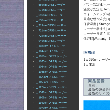
パワー安定性|Power St
|_ 589nm DPSSレーザー
温度が安定化|Temperat
|_ 671nm DPSSレーザー
ウォームアップ時間|Wa
|_ 696nm DPSSレーザー
最適な動作温度|Optimu
|_ 698nm DPSS レーザー
保管温度 | Storage 
|_ 719nm DPSS レーザー
レーザー器寸法|Laser 
|_ 721nm DPSS レーザー
レーザー電源-2: 
|_ 729nm DPSS レーザー
保証期|Warranty: 1
|_ 946nm DPSSレーザー
|_ 1030nm DPSS レーザー
|_ 1047nm DPSSレーザー
[附属品]
|_ 1050nm DPSS レーザー
1 x 320nmレー
|_ 1053nm DPSSレーザー
1 x 電源
|_ 1064nm DPSSレーザー
|_ 1085nm DPSSレーザー
|_ 1122nm DPSSレーザー
|_ 1150nm DPSSレーザー
|_ 1177nm DPSS レーザー
|_ 1342nm DPSSレーザー
|_ 1908nm DPSSレーザー
|_ 1940nm DPSSレーザー
|_ 2070nm DPSSレーザー