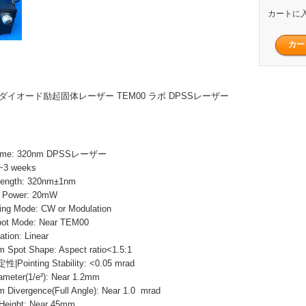
カートに
 UV ダイオード励起固体レーザー TEM00 ラボ DPSSレーザー
ame: 320nm DPSSレーザー
~3 weeks
ength: 320nm±1nm
Power: 20mW
 Mode: CW or Modulation
Mode: Near TEM00
ion: Linear
t Shape: Aspect ratio<1.5:1
nting Stability: <0.05 mrad
ter(1/e²): Near 1.2mm
ergence(Full Angle): Near 1.0 mrad
ight: Near 45mm