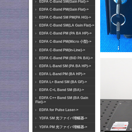
EDFA C-Band SM(Gain Flat)->
EDFA C-Band PM(Gain Flat)->
EDFA C-Band SM PM(PA HG)->
EDFA C-Band SM(LA Gain Flat)->
EDFA C-Band PM (PA BA HP)->
EDFA C-Band PM(Micro 小型)->
EDFA C-Band PM(In-Line)->
EDFA C-Band PM (BiD PA BA)->
EDFA L-Band SM (PA BA HP)->
EDFA L-Band PM (BA HP)->
EDFA L+ Band SM (BA GF)->
EDFA C+L Band SM (BA)->
EDFA C++ Band SM (BA Gain
Flat)->
EDFA for Pulse Laser->
YDFA SM 光ファイバ増幅器->
YDFA PM 光ファイバ増幅器->