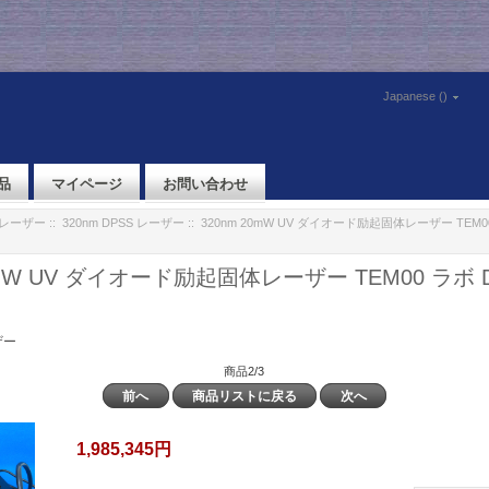
Japanese ()
品
マイページ
お問い合わせ
体レーザー
::
320nm DPSS レーザー
:: 320nm 20mW UV ダイオード励起固体レーザー TEM0
0mW UV ダイオード励起固体レーザー TEM00 ラボ
ザー
商品2/3
前へ
商品リストに戻る
次へ
1,985,345円