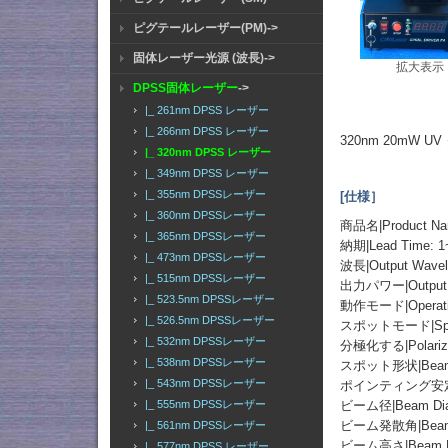
ピグテールレーザー(PM)->
固体レーザー光源 (波長)->
拡大表示
DPSS固体レーザー
->
|_ 261nm DPSS レーザー
|_ 266nm DPSS レーザー
320nm 20mW
|_ 320nm DPSS レーザー
|_ 349nm DPSS レーザー
|_ 355nm DPSSレーザー
[仕様］
|_ 360nm DPSSレーザー
商品名|Product N
|_ 365nm DPSSレーザー
納期|Lead Time: 1
|_ 473nm DPSSレーザー
波長|Output Wavel
|_ 515nm DPSSレーザー
出力パワー|Output 
|_ 523.5nm DPSSレーザー
動作モード|Operating
|_ 526.5nm DPSSレーザー
スポットモード|Spot 
|_ 532nm DPSSレーザー
分極化する|Polarizat
|_ 538nm DPSSレーザー
スポット形状|Beam Spo
|_ 543nm DPSSレーザー
ポインティング安定性|Poi
ビーム径|Beam Diame
|_ 555nm DPSSレーザー
ビーム発散角|Beam Div
|_ 561nm DPSSレーザー
ビーム高さ|Beam He
|_ 577nm DPSS レーザー