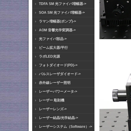
TDFA SM 光ファイバ増幅器->
SOA SM 光ファイバ増幅器->
ラマン増幅器(ポンプ)->
AOM 音響光学変調器->
光ファイバ部品->
ビーム拡大器/平行
ラボLED光源
フォトダイオード(PD)->
パルスレーザダイオード->
赤外線レーザー照明
レーザーパワーメータ->
レーザー 彫刻機
レーザーレンズ->
レーザー結晶/光学結晶->
レーザーシステム（Software）->