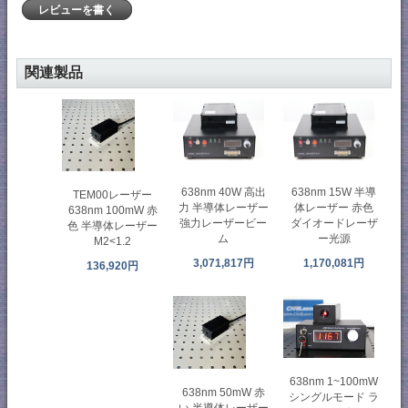
レビューを書く
関連製品
638nm 40W 高出
638nm 15W 半導
TEM00レーザー
力 半導体レーザー
体レーザー 赤色
638nm 100mW 赤
強力レーザービー
ダイオードレーザ
色 半導体レーザー
ム
ー光源
M2<1.2
3,071,817円
1,170,081円
136,920円
638nm 1~100mW
638nm 50mW 赤
シングルモード ラ
い 半導体レーザー