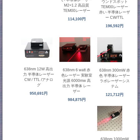
ウンドスポット
M2<1.2 高品質
TEM00レーザー
TEM00レーザー
赤い 半導体レーザ
ー CW/TTL
114,100円
196,592円
638nm 12W 高出
638nm 6 watt 赤
638nm 300mW 赤
力 半導体レーザー
色レーザー 実験室
色 半導体レーザー
CW / TTL /アナロ
光源 6000mw 高
ラボレーザーシス
グ
出力 半導体 レー
テム
ザー
950,691円
121,712円
984,875円
638nm 1000mW