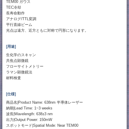
TEM00 ガウス
TEC冷却
長寿命動作
アナログ/TTL変調
平行直線ビーム
光点は遠方、近方ともに対称で円形になります。
[用途]
生化学のスキャン
共焦点顕微鏡
フローサイトメトリー
ラマン顕微鏡法
材料検査
[仕様]
商品名|Product Name: 638nm 半導体レーザー
納期|Lead Time: 1~3 weeks
波長|Wavelength: 638±3 nm
出力|Output Power: 150mW
スポットモード|Spatial Mode: Near TEM00