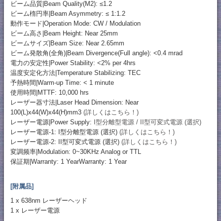
ビーム品質|Beam Quality(M2): ≤1.2
ビーム楕円率|Beam Asymmetry: ≤ 1:1.2
動作モード|Operation Mode: CW / Modulation
ビーム高さ|Beam Height: Near 25mm
ビームサイズ|Beam Size: Near 2.65mm
ビーム発散角(全角)|Beam Divergence(Full angle): <0.4 mrad
電力の安定性|Power Stability: <2% per 4hrs
温度安定化方法|Temperature Stabilizing: TEC
予熱時間|Warm-up Time: < 1 minute
使用時間|MTTF: 10,000 hrs
レーザー器寸法|Laser Head Dimension: Near
100(L)x44(W)x44(H)mm3
(詳しくはこちら！)
レーザー電源|Power Supply:
I型分離型電源 / II型可変式電源 (選択)
レーザー電源-1: I型分離型電源 (選択)
(詳しくはこちら！)
レーザー電源-2: II型可変式電源 (選択)
(詳しくはこちら！)
変調频率|Modulation: 0~30KHz Analog or TTL
保証期|Warranty: 1 YearWarranty: 1 Year
[附属品]
1 x 638nm レーザーヘッド
1 x レーザー電源