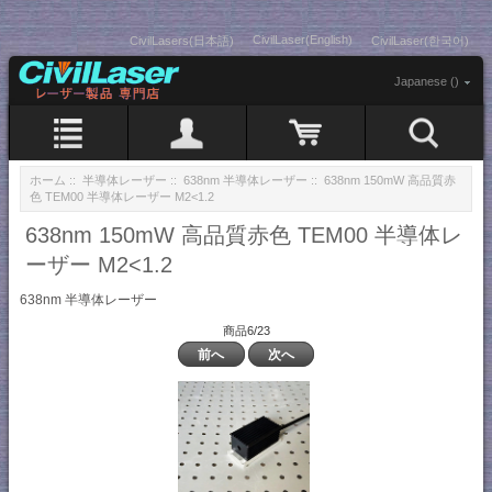
CivilLaser(English)
CivilLasers(日本語)
CivilLaser(한국어)
Japanese ()
ホーム
::
半導体レーザー
::
638nm 半導体レーザー
:: 638nm 150mW 高品質赤
色 TEM00 半導体レーザー M2<1.2
638nm 150mW 高品質赤色 TEM00 半導体レ
ーザー M2<1.2
638nm 半導体レーザー
商品6/23
前へ
次へ