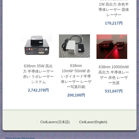
1W 高出力 赤色半
導体レーザー 固体
レーザー
170,217円
638nm
638nm 35W 高出
638nm 10000mW
10mW~50mW 赤
力 半導体レーザー
高出力 半導体レー
いダイオード半導
赤い ラボレーザー
ザー 赤色 レーザ
体レーザー レーザ
システム
ー光源
ー写真印刷
2,742,378円
531,047円
200,100円
::
CivilLasers(日本語)
::
CivilLaser(English)
Desktop Version