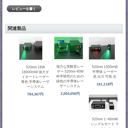
レビューを書く
関連製品
強力な実験室レー
520nm 1500mW
520nm 18W
ザー 520nm 40W
半導体 レーザー
18000mW 強力ダ
科学研究のための
高 出力 可視 光
イオードレーザー
緑色の半導体レー
青色 半導体レーザ
161,119円
ザーシステム
ーシステム
2,004,056円
784,367円
520nm 1~40mW
シングルモード ラ