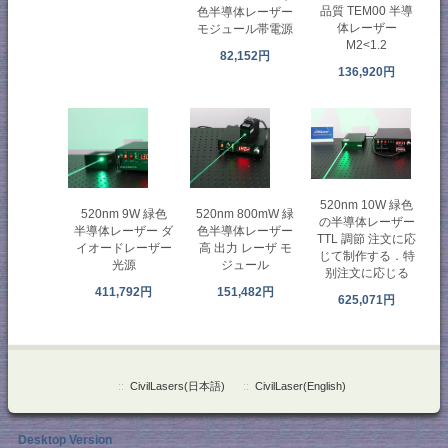
品質 TEM00 半導
色半導体レーザー
体レーザー
モジュール帯電源
M2<1.2
82,152円
136,920円
520nm 10W 緑色
520nm 9W 緑色
520nm 800mW 緑
の半導体レーザー
半導体レーザー ダ
色半導体レーザー
TTL 調節 注文に応
イオードレーザー
高 出力 レーザ モ
じて制作する．特
光源
ジュール
别注文に応じる
411,792円
151,482円
625,071円
::
CivilLasers(日本語)
::
CivilLaser(English)
Desktop Version