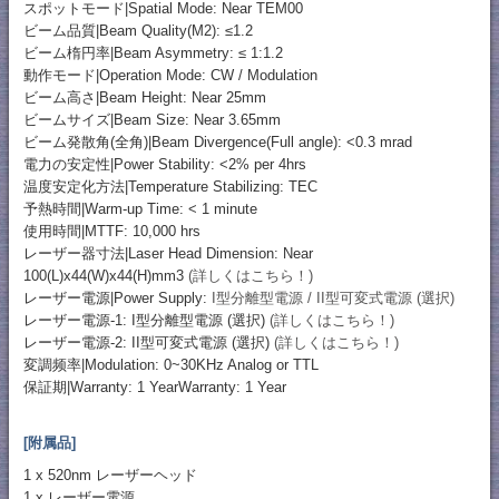
スポットモード|Spatial Mode: Near TEM00
ビーム品質|Beam Quality(M2): ≤1.2
ビーム楕円率|Beam Asymmetry: ≤ 1:1.2
動作モード|Operation Mode: CW / Modulation
ビーム高さ|Beam Height: Near 25mm
ビームサイズ|Beam Size: Near 3.65mm
ビーム発散角(全角)|Beam Divergence(Full angle): <0.3 mrad
電力の安定性|Power Stability: <2% per 4hrs
温度安定化方法|Temperature Stabilizing: TEC
予熱時間|Warm-up Time: < 1 minute
使用時間|MTTF: 10,000 hrs
レーザー器寸法|Laser Head Dimension: Near
100(L)x44(W)x44(H)mm3
(詳しくはこちら！)
レーザー電源|Power Supply:
I型分離型電源 / II型可変式電源 (選択)
レーザー電源-1: I型分離型電源 (選択)
(詳しくはこちら！)
レーザー電源-2: II型可変式電源 (選択)
(詳しくはこちら！)
変調频率|Modulation: 0~30KHz Analog or TTL
保証期|Warranty: 1 YearWarranty: 1 Year
[附属品]
1 x 520nm レーザーヘッド
1 x レーザー電源