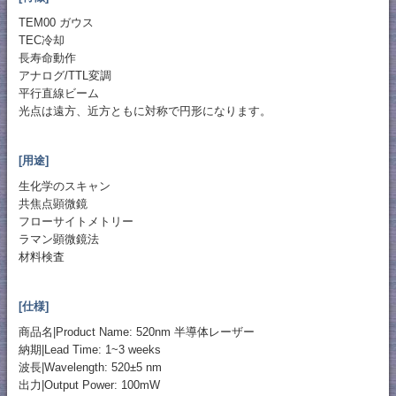
TEM00 ガウス
TEC冷却
長寿命動作
アナログ/TTL変調
平行直線ビーム
光点は遠方、近方ともに対称で円形になります。
[用途]
生化学のスキャン
共焦点顕微鏡
フローサイトメトリー
ラマン顕微鏡法
材料検査
[仕様]
商品名|Product Name: 520nm 半導体レーザー
納期|Lead Time: 1~3 weeks
波長|Wavelength: 520±5 nm
出力|Output Power: 100mW