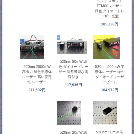
ウンドスポット
TEM00レーザー
緑色 ダイオードレ
ーザー光源
185,238円
520nm 80mW 緑
520nm 500mW 半
520nm 2800mW
色 ダイオードレー
導体レーザー 緑の
高出力 緑色半導体
ザー 調整可能な電
ダイオードレーザ
レーザー 高い安定
源付き
ービーム
性 レーザー
117,936円
104,972円
271,592円
520nm 50mW 高
520nm 20mW 緑