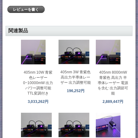
レビューを書く
関連製品
405nm 3W 青紫色
405nm 10W 青紫
405nm 8000mW
高出力半導体レー
色レーザー
青紫色 高出力 半
ザー 出力調整可能
0~10000mW 出力
導体レーザー 電源
パワー調整可能
を含む 出力調節可
196,252円
TTL変調付き
能
3,033,262円
2,889,447円