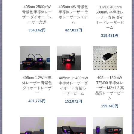
405nm 2500mW
405nm 4W 青紫色
TEM00 405nm
青紫色 半導体レー
半導体レーザー ラ
500mW 半導体レ
ザー ダイオードレ
ボレーザーシステ
ーザー 青色 ダイ
ーザー光源
ム
オードレーザービ
ーム
354,142円
427,811円
319,481円
405nm 1.2W 半導
405nm 150mW
405nm 1~400mW
体レーザー 青紫色
TEM00 半導体レ
半導体レーザーダ
ダイオードレーザ
ーザー M2<1.2 高
イオード 青紫 レ
ー
品質レーザービー
ーザービーム
ム
401,776円
152,072円
159,740円