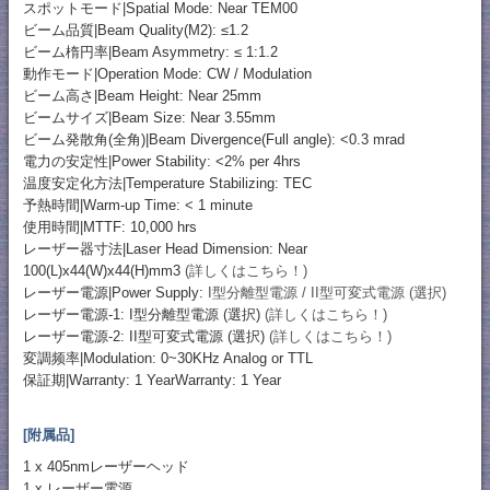
スポットモード|Spatial Mode: Near TEM00
ビーム品質|Beam Quality(M2): ≤1.2
ビーム楕円率|Beam Asymmetry: ≤ 1:1.2
動作モード|Operation Mode: CW / Modulation
ビーム高さ|Beam Height: Near 25mm
ビームサイズ|Beam Size: Near 3.55mm
ビーム発散角(全角)|Beam Divergence(Full angle): <0.3 mrad
電力の安定性|Power Stability: <2% per 4hrs
温度安定化方法|Temperature Stabilizing: TEC
予熱時間|Warm-up Time: < 1 minute
使用時間|MTTF: 10,000 hrs
レーザー器寸法|Laser Head Dimension: Near
100(L)x44(W)x44(H)mm3
(詳しくはこちら！)
レーザー電源|Power Supply:
I型分離型電源 / II型可変式電源 (選択)
レーザー電源-1: I型分離型電源 (選択)
(詳しくはこちら！)
レーザー電源-2: II型可変式電源 (選択)
(詳しくはこちら！)
変調频率|Modulation: 0~30KHz Analog or TTL
保証期|Warranty: 1 YearWarranty: 1 Year
[附属品]
1 x 405nmレーザーヘッド
1 x レーザー電源