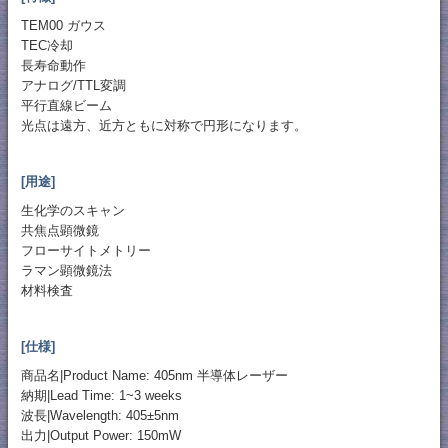
TEM00 ガウス
TEC冷却
長寿命動作
アナログ/TTL変調
平行直線ビーム
光点は遠方、近方ともに対称で円形になります。
[用途]
生化学のスキャン
共焦点顕微鏡
フローサイトメトリー
ラマン顕微鏡法
材料検査
[仕様]
商品名|Product Name: 405nm 半導体レーザー
納期|Lead Time: 1~3 weeks
波長|Wavelength: 405±5nm
出力|Output Power: 150mW