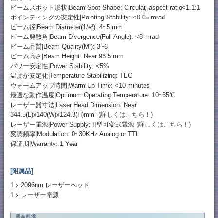
ビームスポット形状|Beam Spot Shape: Circular, aspect ratio<1.1:1
ポインティングの安定性|Pointing Stability: <0.05 mrad
ビーム径|Beam Diameter(1/e²): 4~5 mm
ビーム発散角|Beam Divergence(Full Angle): <8 mrad
ビーム品質|Beam Quality(M²): 3~6
ビーム高さ|Beam Height: Near 93.5 mm
パワー安定性|Power Stability: <5%
温度が安定化|Temperature Stabilizing: TEC
ウォームアップ時間|Warm Up Time: <10 minutes
最適な動作温度|Optimum Operating Temperature: 10~35℃
レーザー器寸法|Laser Head Dimension: Near
344.5(L)x140(W)x124.3(H)mm³
(詳しくはこちら！)
レーザー電源|Power Supply: II型可変式電源
(詳しくはこちら！)
変調频率|Modulation: 0~30KHz Analog or TTL
保証期|Warranty: 1 Year
[附属品]
1 x 2096nm レーザーヘッド
1 x レーザー電源