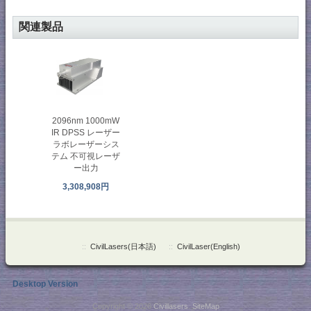
関連製品
2096nm 1000mW
IR DPSS レーザー
ラボレーザーシス
テム 不可視レーザ
ー出力
3,308,908円
::
CivilLasers(日本語)
::
CivilLaser(English)
Desktop Version
Copyright © 2026
Civillasers
.
SiteMap