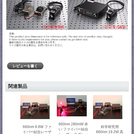
レビューを書く
関連製品
660nm 280mW 赤
660nm 8.8W ファ
科学研究用
い ファイバー結合
イバー結合レーザ
660nm 19.2W 高