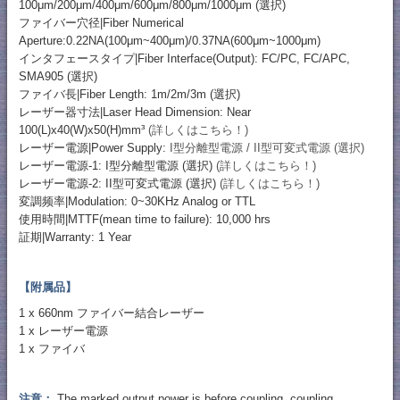
100μm/200μm/400μm/600μm/800μm/1000μm (選択)
ファイバー穴径|Fiber Numerical
Aperture:0.22NA(100μm~400μm)/0.37NA(600μm~1000μm)
インタフェースタイプ|Fiber Interface(Output): FC/PC, FC/APC,
SMA905 (選択)
ファイバ長|Fiber Length: 1m/2m/3m (選択)
レーザー器寸法|Laser Head Dimension: Near
100(L)x40(W)x50(H)mm³
(詳しくはこちら！)
レーザー電源|Power Supply:
I型分離型電源 / II型可変式電源 (選択)
レーザー電源-1: I型分離型電源 (選択)
(詳しくはこちら！)
レーザー電源-2: II型可変式電源 (選択)
(詳しくはこちら！)
変調频率|Modulation: 0~30KHz Analog or TTL
使用時間|MTTF(mean time to failure): 10,000 hrs
証期|Warranty: 1 Year
【附属品】
1 x 660nm ファイバー結合レーザー
1 x レーザー電源
1 x ファイバ
注意：
The marked output power is before coupling, coupling