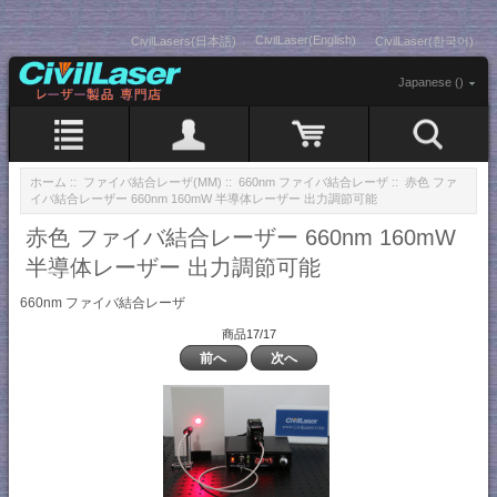
CivilLaser(English)
CivilLasers(日本語)
CivilLaser(한국어)
Japanese ()
ホーム
::
ファイバ結合レーザ(MM)
::
660nm ファイバ結合レーザ
:: 赤色 ファ
イバ結合レーザー 660nm 160mW 半導体レーザー 出力調節可能
赤色 ファイバ結合レーザー 660nm 160mW
半導体レーザー 出力調節可能
660nm ファイバ結合レーザ
商品17/17
前へ
次へ