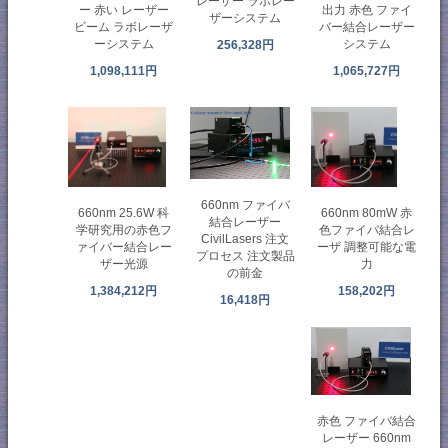
レーザー ラボレー
ー 赤い レーザー
出力 赤色 ファイ
ザーシステム
ビーム ラボレーザ
バー結合レーザー
ーシステム
システム
256,328円
1,098,111円
1,065,727円
660nm ファイバ
660nm 80mW 赤
660nm 25.6W 科
結合レーザー
色ファイバ結合レ
学研究用の赤色フ
CivilLasers 注文
ーザ 調整可能な電
ァイバー結合レー
プロセス 注文製品
力
ザー光源
の前金
158,202円
1,384,212円
16,418円
赤色 ファイバ結合
レーザー 660nm