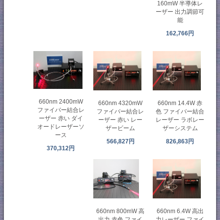
160mW 半導体レ
ーザー 出力調節可
能
162,766円
660nm 2400mW
660nm 4320mW
660nm 14.4W 赤
ファイバー結合レ
ファイバー結合レ
色 ファイバー結合
ーザー 赤い ダイ
ーザー 赤い レー
レーザー ラボレー
オードレーザーソ
ザービーム
ザーシステム
ース
566,827円
826,863円
370,312円
660nm 800mW 高
660nm 6.4W 高出
出力 赤色 ファイ
力レーザー ファイ