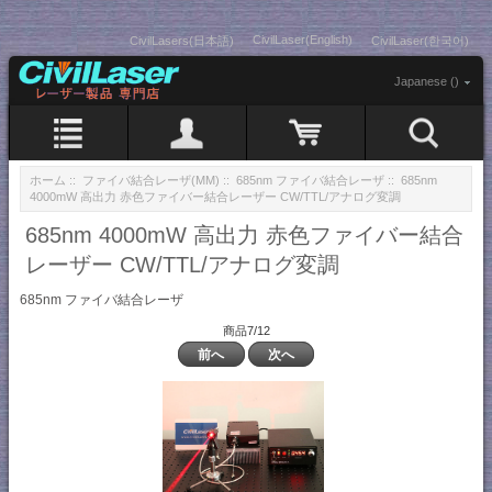
CivilLaser(English)
CivilLasers(日本語)
CivilLaser(한국어)
Japanese ()
ホーム
::
ファイバ結合レーザ(MM)
::
685nm ファイバ結合レーザ
:: 685nm
4000mW 高出力 赤色ファイバー結合レーザー CW/TTL/アナログ変調
685nm 4000mW 高出力 赤色ファイバー結合
レーザー CW/TTL/アナログ変調
685nm ファイバ結合レーザ
商品7/12
前へ
次へ