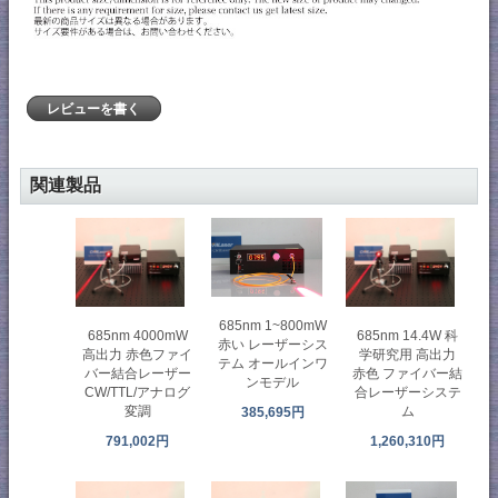
レビューを書く
関連製品
685nm 1~800mW
685nm 4000mW
685nm 14.4W 科
赤い レーザーシス
高出力 赤色ファイ
学研究用 高出力
テム オールインワ
バー結合レーザー
赤色 ファイバー結
ンモデル
CW/TTL/アナログ
合レーザーシステ
変調
ム
385,695円
791,002円
1,260,310円