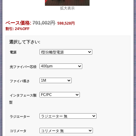
拡大表示
ベース価格:
791,002円
598,528円
割引: 24%OFF
選択して下さい:
電源
光ファイバー芯径
ファイバ長さ
インタフェース類
型
ラジエーター
コリメータ