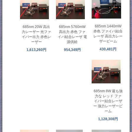
685nm 1440mW
685nm 20W 高出
685nm 5760mW
赤色 ファイバ結合
力レーザー 光ファ
高出力 赤色 ファ
レーザ 高出力レー
イバー出力 赤色レ
イバ結合レーザ 電
ザービーム
ーザー
源供給
430,481円
1,613,260円
954,349円
685nm 8W 最も強
力な レッド ファ
イバー結合レーザ
ー 強力レーザービ
ーム
1,128,308円