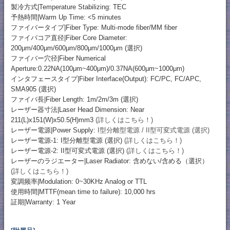
製冷方式|Temperature Stabilizing: TEC
予熱時間|Warm Up Time: <5 minutes
ファイバータイプ|Fiber Type: Multi-mode fiber/MM fiber
ファイバコア直径|Fiber Core Diameter:
200μm/400μm/600μm/800μm/1000μm (選択)
ファイバー穴径|Fiber Numerical
Aperture:0.22NA(100μm~400μm)/0.37NA(600μm~1000μm)
インタフェースタイプ|Fiber Interface(Output): FC/PC, FC/APC,
SMA905 (選択)
ファイバ長|Fiber Length: 1m/2m/3m (選択)
レーザー器寸法|Laser Head Dimension: Near
211(L)x151(W)x50.5(H)mm3
(詳しくはこちら！)
レーザー電源|Power Supply:
I型分離型電源 / II型可変式電源 (選択)
レーザー電源-1: I型分離型電源 (選択)
(詳しくはこちら！)
レーザー電源-2: II型可変式電源 (選択)
(詳しくはこちら！)
レーザーのラジエーター|Laser Radiator: 含めない/含める（選択）
(詳しくはこちら！)
変調频率|Modulation: 0~30KHz Analog or TTL
使用時間|MTTF(mean time to failure): 10,000 hrs
証期|Warranty: 1 Year