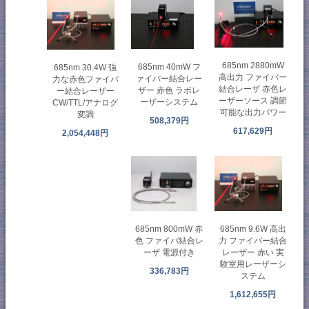
685nm 2880mW
685nm 40mW フ
685nm 30.4W 強
高出力 ファイバー
ァイバー結合レー
力な赤色ファイバ
結合レーザ 赤色レ
ザー 赤色 ラボレ
ー結合レーザー
ーザーソース 調節
ーザーシステム
CW/TTL/アナログ
可能な出力パワー
変調
508,379円
617,629円
2,054,448円
685nm 800mW 赤
685nm 9.6W 高出
色 ファイバ結合レ
力 ファイバー結合
ーザ 電源付き
レーザー 赤い 実
験室用レーザーシ
336,783円
ステム
1,612,655円