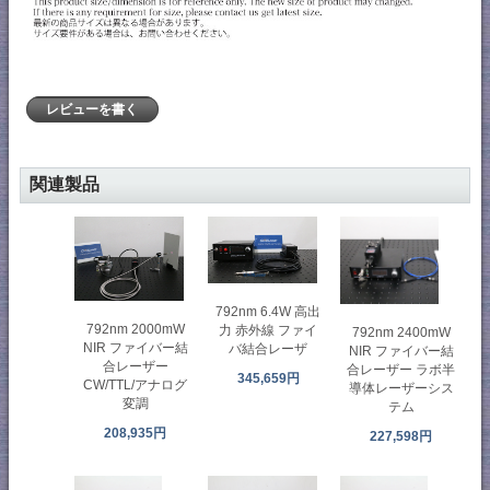
レビューを書く
関連製品
792nm 6.4W 高出
792nm 2000mW
力 赤外線 ファイ
792nm 2400mW
NIR ファイバー結
バ結合レーザ
NIR ファイバー結
合レーザー
合レーザー ラボ半
345,659円
CW/TTL/アナログ
導体レーザーシス
変調
テム
208,935円
227,598円