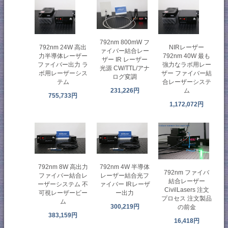
792nm 800mW フ
792nm 24W 高出
NIRレーザー
ァイバー結合レー
力半導体レーザー
792nm 40W 最も
ザー IR レーザー
ファイバー出力 ラ
強力なラボ用レー
光源 CW/TTL/アナ
ボ用レーザーシス
ザー ファイバー結
ログ変調
テム
合レーザーシステ
ム
231,226円
755,733円
1,172,072円
792nm 8W 高出力
792nm 4W 半導体
792nm ファイバ
ファイバー結合レ
レーザー結合光フ
結合レーザー
ーザーシステム 不
ァイバー IRレーザ
CivilLasers 注文
可視レーザービー
ー出力
プロセス 注文製品
ム
300,219円
の前金
383,159円
16,418円