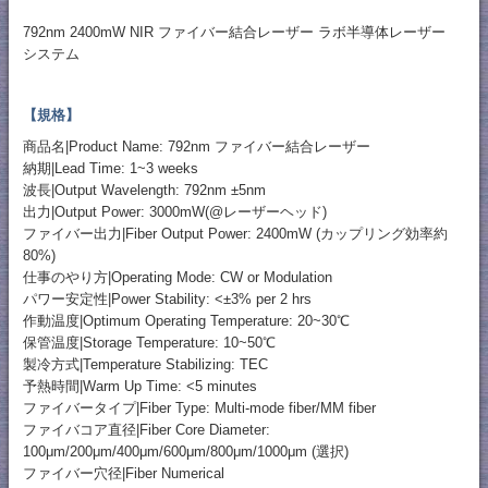
792nm 2400mW NIR ファイバー結合レーザー ラボ半導体レーザー
システム
【規格】
商品名|Product Name: 792nm ファイバー結合レーザー
納期|Lead Time: 1~3 weeks
波長|Output Wavelength: 792nm ±5nm
出力|Output Power: 3000mW(@レーザーヘッド)
ファイバー出力|Fiber Output Power: 2400mW (カップリング効率約
80%)
仕事のやり方|Operating Mode: CW or Modulation
パワー安定性|Power Stability: <±3% per 2 hrs
作動温度|Optimum Operating Temperature: 20~30℃
保管温度|Storage Temperature: 10~50℃
製冷方式|Temperature Stabilizing: TEC
予熱時間|Warm Up Time: <5 minutes
ファイバータイプ|Fiber Type: Multi-mode fiber/MM fiber
ファイバコア直径|Fiber Core Diameter:
100μm/200μm/400μm/600μm/800μm/1000μm (選択)
ファイバー穴径|Fiber Numerical