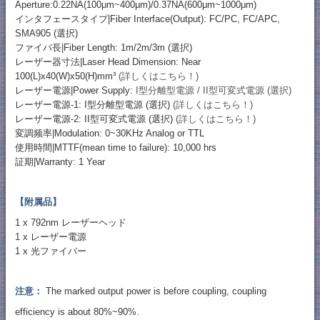
Aperture:0.22NA(100μm~400μm)/0.37NA(600μm~1000μm)
インタフェースタイプ|Fiber Interface(Output): FC/PC, FC/APC,
SMA905 (選択)
ファイバ長|Fiber Length: 1m/2m/3m (選択)
レーザー器寸法|Laser Head Dimension: Near
100(L)x40(W)x50(H)mm³
(詳しくはこちら！)
レーザー電源|Power Supply:
I型分離型電源 / II型可変式電源 (選択)
レーザー電源-1: I型分離型電源 (選択)
(詳しくはこちら！)
レーザー電源-2: II型可変式電源 (選択)
(詳しくはこちら！)
変調频率|Modulation: 0~30KHz Analog or TTL
使用時間|MTTF(mean time to failure): 10,000 hrs
証期|Warranty: 1 Year
【附属品】
1 x 792nm レーザーヘッド
1 x レーザー電源
1 x 光ファイバー
注意：
The marked output power is before coupling, coupling
efficiency is about 80%~90%.