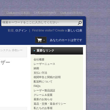
CivilLaser(English)
CivilLasers(日本語)
CivilLaser(한국어)
歓迎,
ログイン
|
First time visitor? Create a
新しい口座
あなたのカートは空です
ザーシステム 赤色レー
重要なリンク
会社概要
ーザー
レーザーニュース
納期
支払い方法
税関申告と関税の説明
配送料について
FAQs
レーザー製品認証
クレーム＆提案
最新のお知らせ
返品・交換・返金ポリシー
私たちのお客様