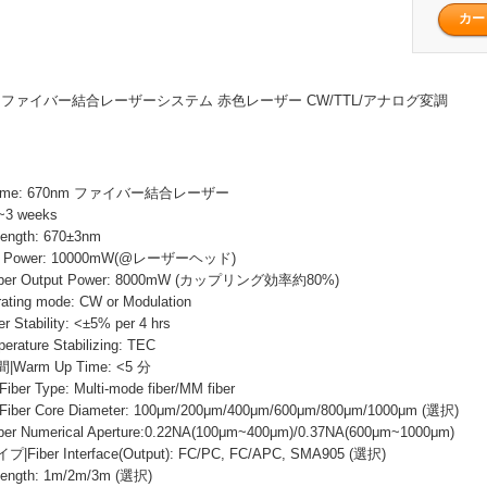
出力 ファイバー結合レーザーシステム 赤色レーザー CW/TTL/アナログ変調
 Name: 670nm ファイバー結合レーザー
~3 weeks
ength: 670±3nm
 Power: 10000mW(@レーザーヘッド)
r Output Power: 8000mW (カップリング効率約80%)
ng mode: CW or Modulation
ability: <±5% per 4 hrs
ure Stabilizing: TEC
rm Up Time: <5 分
Type: Multi-mode fiber/MM fiber
 Core Diameter: 100μm/200μm/400μm/600μm/800μm/1000μm (選択)
Numerical Aperture:0.22NA(100μm~400μm)/0.37NA(600μm~1000μm)
er Interface(Output): FC/PC, FC/APC, SMA905 (選択)
ngth: 1m/2m/3m (選択)