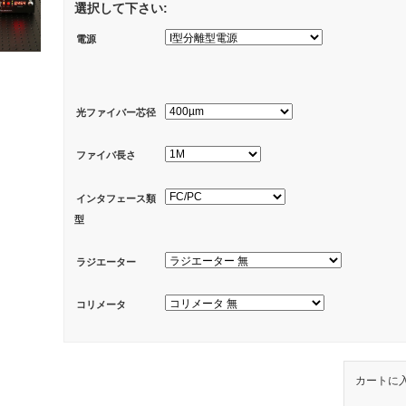
選択して下さい:
電源
光ファイバー芯径
ファイバ長さ
インタフェース類
型
ラジエーター
コリメータ
カートに