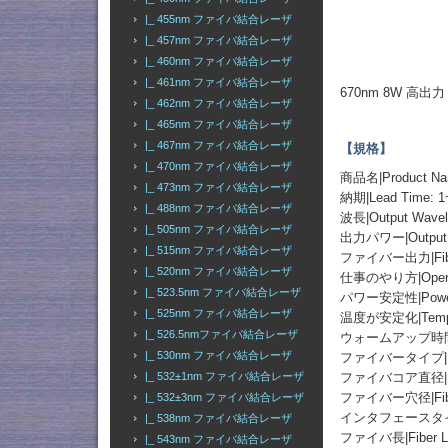
|_ 455nm ファイバ結合レーザ
|_ 457nm ファイバ結合レーザ
|_ 460nm ファイバ結合レーザ
|_ 461nm ファイバ結合レーザ
670nm 8W 高
|_ 462nm ファイバ結合レーザ
|_ 465nm ファイバ結合レーザ
|_ 467nm ファイバ結合レーザ
【規格】
|_ 470nm ファイバ結合レーザ
商品名|Product
|_ 473nm ファイバ結合レーザ
納期|Lead Time: 1
|_ 488nm ファイバ結合レーザ
波長|Output Wavel
|_ 505nm ファイバ結合レーザ
出力パワー|Output
|_ 515nm ファイバ結合レーザ
ファイバー出力|Fibe
|_ 520nm ファイバ結合レーザ
仕事のやり方|Operati
|_ 523.5nm ファイバ結合レーザ
パワー安定性|Power St
|_ 525nm ファイバ結合レーザ
温度が安定化|Temperat
|_ 526.5nmファイバ結合レーザ
ウォームアップ時間|Wa
|_ 530nm ファイバ結合レーザ
ファイバータイプ|Fiber 
ファイバコア直径|Fiber
|_ 532±1nm ファイバ結合レーザ
ファイバー穴径|Fiber 
|_ 532±3nm ファイバ結合レーザ
インタフェースタイプ|Fib
|_ 538nm ファイバ結合レーザ
ファイバ長|Fiber Le
|_ 543nm ファイバ結合レーザ