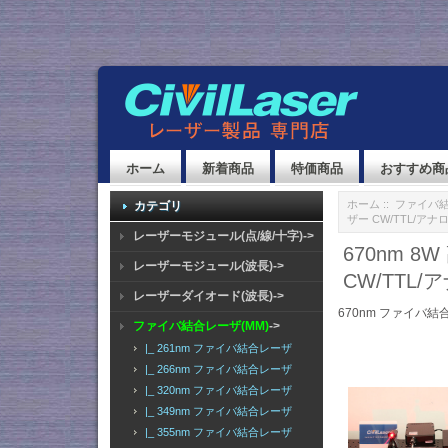
ホーム
新着商品
特価商品
おすすめ商
ホーム
::
ファイバ結
カテゴリ
ザー CW/TTL/アナ
レーザーモジュール(点/線/十字)->
670nm 
レーザーモジュール(波長)->
CW/TTL
レーザーダイオード(波長)->
670nm ファイバ結
ファイバ結合レーザ(MM)
->
|_ 261nm ファイバ結合レーザ
|_ 266nm ファイバ結合レーザ
|_ 320nm ファイバ結合レーザ
|_ 349nm ファイバ結合レーザ
|_ 355nm ファイバ結合レーザ