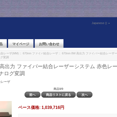
Japanese ()
品
マイページ
お問い合わせ
合レーザ(MM)
::
670nm ファイバ結合レーザ
:: 670nm 8W 高出力 ファイバー結合レー
ログ変調
8W 高出力 ファイバー結合レーザーシステム 赤色レ
/アナログ変調
合レーザ
商品9/9
前へ
商品リストに戻る
次へ
ベース価格:
1,039,716円