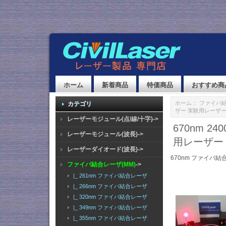
ホーム
新着商品
特価商品
おすすめ商
ホーム
::
ファイバ結
カテゴリ
ザー 実験用レーザ
レーザーモジュール(点/線/十字)->
670nm 
レーザーモジュール(波長)->
用レーザー
レーザーダイオード(波長)->
670nm ファイバ結
ファイバ結合レーザ(MM)
->
|_ 261nm ファイバ結合レーザ
|_ 266nm ファイバ結合レーザ
|_ 320nm ファイバ結合レーザ
|_ 349nm ファイバ結合レーザ
|_ 355nm ファイバ結合レーザ