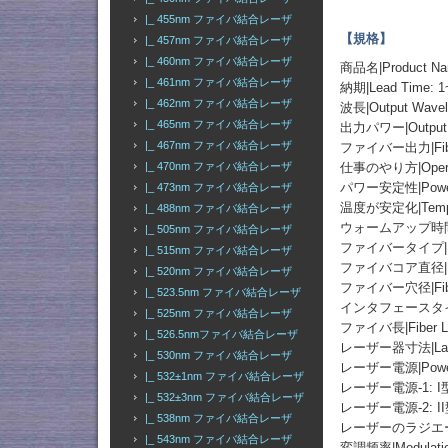
|_ 455nm ファイバ結合レーザ
【規格】
|_ 457nm ファイバ結合レーザ
|_ 460nm ファイバ結合レーザ
商品名|Product
|_ 461nm ファイバ結合レーザ
納期|Lead Time: 1
|_ 462nm ファイバ結合レーザ
波長|Output Wavel
|_ 465nm ファイバ結合レーザ
出力パワー|Output
|_ 467nm ファイバ結合レーザ
ファイバー出力|Fibe
|_ 470nm ファイバ結合レーザ
仕事のやり方|Operati
パワー安定性|Power St
|_ 473nm ファイバ結合レーザ
温度が安定化|Temperat
|_ 488nm ファイバ結合レーザ
ウォームアップ時間|Wa
|_ 505nm ファイバ結合レーザ
ファイバータイプ|Fiber 
|_ 515nm ファイバ結合レーザ
ファイバコア直径|Fiber
|_ 520nm ファイバ結合レーザ
ファイバー穴径|Fiber 
|_ 523.5nm ファイバ結合レーザ
インタフェースタイプ|Fib
|_ 525nm ファイバ結合レーザ
ファイバ長|Fiber Le
|_ 526.5nmファイバ結合レーザ
レーザー器寸法|Laser 
|_ 530nm ファイバ結合レーザ
レーザー電源|Power
|_ 532±1nm ファイバ結合レーザ
レーザー電源-1: 
|_ 532±3nm ファイバ結合レーザ
レーザー電源-2: I
|_ 538nm ファイバ結合レーザ
レーザーのラジエーター
|_ 543nm ファイバ結合レーザ
変調频率|Modulation