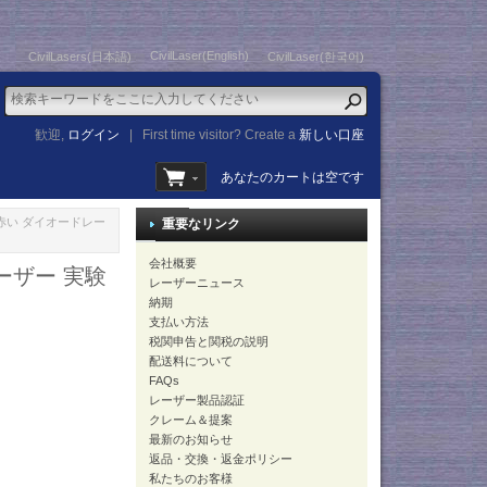
CivilLaser(English)
CivilLasers(日本語)
CivilLaser(한국어)
歓迎,
ログイン
|
First time visitor? Create a
新しい口座
あなたのカートは空です
ー 赤い ダイオードレー
重要なリンク
会社概要
ーザー 実験
レーザーニュース
納期
支払い方法
税関申告と関税の説明
配送料について
FAQs
レーザー製品認証
クレーム＆提案
最新のお知らせ
返品・交換・返金ポリシー
私たちのお客様