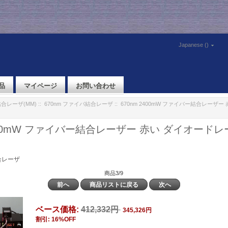
Japanese ()
品
マイページ
お問い合わせ
合レーザ(MM)
::
670nm ファイバ結合レーザ
:: 670nm 2400mW ファイバー結合レーザ
ー
2400mW ファイバー結合レーザー 赤い ダイオードレ
合レーザ
商品3/9
前へ
商品リストに戻る
次へ
ベース価格:
412,332円
345,326円
割引: 16%OFF