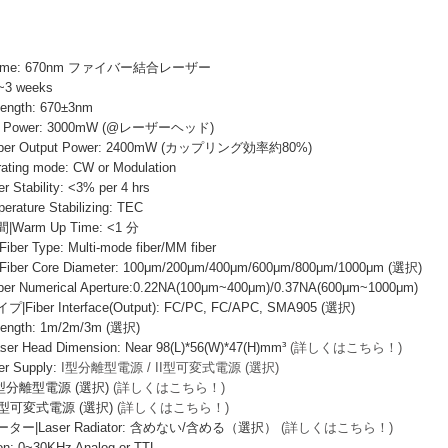
 Name: 670nm ファイバー結合レーザー
~3 weeks
ength: 670±3nm
 Power: 3000mW (@レーザーヘッド)
r Output Power: 2400mW (カップリング効率約80%)
ng mode: CW or Modulation
ability: <3% per 4 hrs
ure Stabilizing: TEC
rm Up Time: <1 分
Type: Multi-mode fiber/MM fiber
 Core Diameter: 100μm/200μm/400μm/600μm/800μm/1000μm (選択)
Numerical Aperture:0.22NA(100μm~400μm)/0.37NA(600μm~1000μm)
er Interface(Output): FC/PC, FC/APC, SMA905 (選択)
ngth: 1m/2m/3m (選択)
Head Dimension: Near 98(L)*56(W)*47(H)mm³
(詳しくはこちら！)
 Supply:
I型分離型電源 / II型可変式電源 (選択)
I型分離型電源 (選択)
(詳しくはこちら！)
I型可変式電源 (選択)
(詳しくはこちら！)
|Laser Radiator: 含めない/含める（選択）
(詳しくはこちら！)
: 0~30KHz Analog or TTL