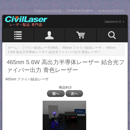
CivilLaser(English)
CivilLasers(日本語)
CivilLaser(한국어)
Japanese ()
ホーム
::
ファイバ結合レーザ(MM)
::
465nm ファイバ結合レーザ
:: 465nm
5.6W 高出力半導体レーザー 結合光ファイバー出力 青色レーザー
465nm 5.6W 高出力半導体レーザー 結合光フ
ァイバー出力 青色レーザー
465nm ファイバ結合レーザ
商品9/13
前へ
次へ