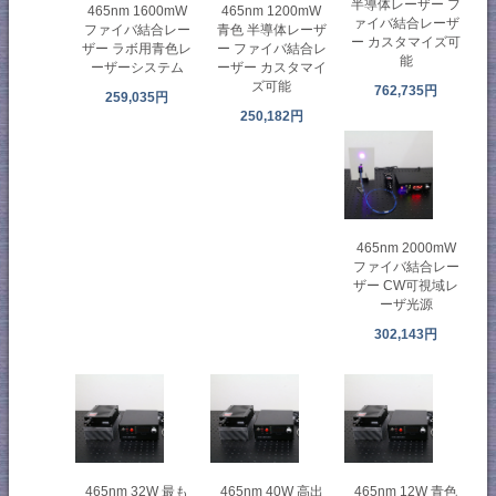
半導体レーザー フ
465nm 1600mW
465nm 1200mW
ァイバ結合レーザ
ファイバ結合レー
青色 半導体レーザ
ー カスタマイズ可
ザー ラボ用青色レ
ー ファイバ結合レ
能
ーザーシステム
ーザー カスタマイ
ズ可能
762,735円
259,035円
250,182円
465nm 2000mW
ファイバ結合レー
ザー CW可視域レ
ーザ光源
302,143円
465nm 32W 最も
465nm 40W 高出
465nm 12W 青色