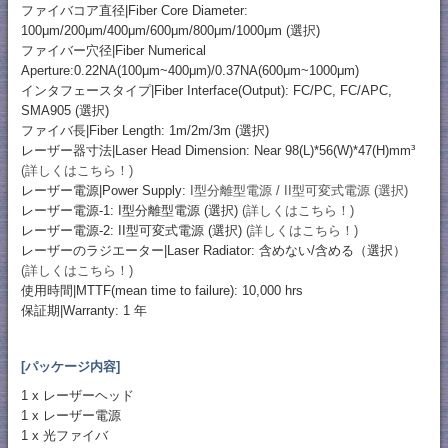
ファイバコア直径|Fiber Core Diameter:
100μm/200μm/400μm/600μm/800μm/1000μm (選択)
ファイバー穴径|Fiber Numerical
Aperture:0.22NA(100μm~400μm)/0.37NA(600μm~1000μm)
インタフェースタイプ|Fiber Interface(Output): FC/PC, FC/APC,
SMA905 (選択)
ファイバ長|Fiber Length: 1m/2m/3m (選択)
レーザー器寸法|Laser Head Dimension: Near 98(L)*56(W)*47(H)mm³
(詳しくはこちら！)
レーザー電源|Power Supply:
I型分離型電源 / II型可変式電源 (選択)
レーザー電源-1: I型分離型電源 (選択)
(詳しくはこちら！)
レーザー電源-2: II型可変式電源 (選択)
(詳しくはこちら！)
レーザーのラジエーター|Laser Radiator: 含めない/含める（選択）
(詳しくはこちら！)
使用時間|MTTF(mean time to failure): 10,000 hrs
保証期|Warranty: 1 年
[パッケージ内容]
1 x レーザーヘッド
1 x レーザー電源
1 x 光ファイバ