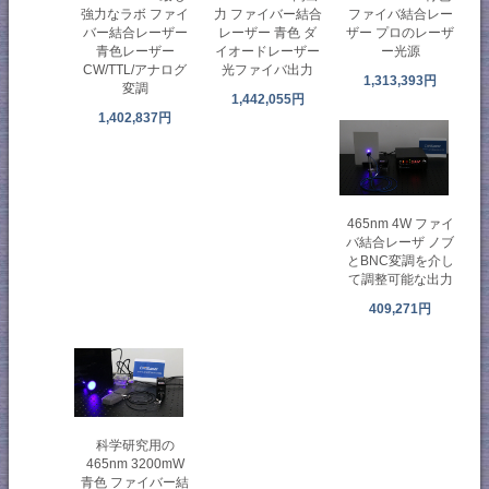
強力なラボ ファイ
力 ファイバー結合
ファイバ結合レー
バー結合レーザー
レーザー 青色 ダ
ザー プロのレーザ
青色レーザー
イオードレーザー
ー光源
CW/TTL/アナログ
光ファイバ出力
1,313,393円
変調
1,442,055円
1,402,837円
465nm 4W ファイ
バ結合レーザ ノブ
とBNC変調を介し
て調整可能な出力
409,271円
科学研究用の
465nm 3200mW
青色 ファイバー結