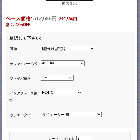
拡大表示
ベース価格:
512,686円
299,686円
割引: 42%OFF
選択して下さい:
電源
光ファイバー芯径
ファイバ長さ
インタフェース類
型
ラジエーター
カートに入れる: