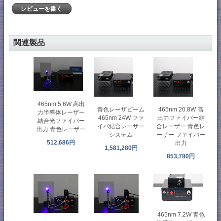
レビューを書く
関連製品
465nm 5.6W 高出
青色レーザビーム
465nm 20.8W 高
力半導体レーザー
465nm 24W ファ
出力ファイバー結
結合光ファイバー
イバ結合レーザー
合レーザー 青色レ
出力 青色レーザー
システム
ーザー ファイバー
512,686円
出力
1,581,280円
853,780円
465nm 7.2W 青色