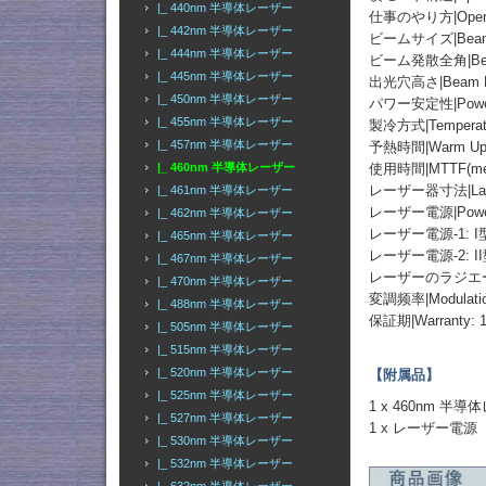
|_ 440nm 半導体レーザー
仕事のやり方|Operati
|_ 442nm 半導体レーザー
ビームサイズ|Beam S
|_ 444nm 半導体レーザー
ビーム発散全角|Beam Di
|_ 445nm 半導体レーザー
出光穴高さ|Beam He
|_ 450nm 半導体レーザー
パワー安定性|Power St
|_ 455nm 半導体レーザー
製冷方式|Temperatur
|_ 457nm 半導体レーザー
予熱時間|Warm Up T
使用時間|MTTF(mean t
|_ 460nm 半導体レーザー
レーザー器寸法|Laser 
|_ 461nm 半導体レーザー
レーザー電源|Power
|_ 462nm 半導体レーザー
レーザー電源-1: 
|_ 465nm 半導体レーザー
レーザー電源-2: I
|_ 467nm 半導体レーザー
レーザーのラジエーター
|_ 470nm 半導体レーザー
変調频率|Modulation
|_ 488nm 半導体レーザー
保証期|Warranty: 1
|_ 505nm 半導体レーザー
|_ 515nm 半導体レーザー
|_ 520nm 半導体レーザー
【附属品】
|_ 525nm 半導体レーザー
1 x 460nm 半
|_ 527nm 半導体レーザー
1 x レーザー電源
|_ 530nm 半導体レーザー
|_ 532nm 半導体レーザー