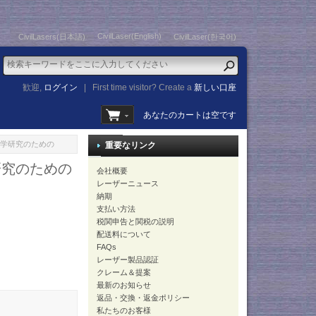
CivilLaser(English)
CivilLasers(日本語)
CivilLaser(한국어)
歓迎,
ログイン
|
First time visitor? Create a
新しい口座
あなたのカートは空です
 科学研究のための
重要なリンク
研究のための
会社概要
レーザーニュース
納期
支払い方法
税関申告と関税の説明
配送料について
FAQs
レーザー製品認証
クレーム＆提案
最新のお知らせ
返品・交換・返金ポリシー
私たちのお客様