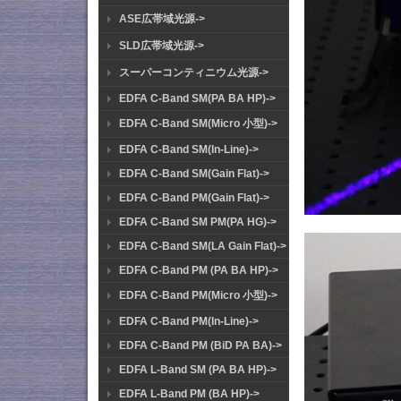
ASE広帯域光源->
SLD広帯域光源->
スーパーコンティニウム光源->
EDFA C-Band SM(PA BA HP)->
EDFA C-Band SM(Micro 小型)->
EDFA C-Band SM(In-Line)->
EDFA C-Band SM(Gain Flat)->
EDFA C-Band PM(Gain Flat)->
EDFA C-Band SM PM(PA HG)->
EDFA C-Band SM(LA Gain Flat)->
EDFA C-Band PM (PA BA HP)->
EDFA C-Band PM(Micro 小型)->
EDFA C-Band PM(In-Line)->
EDFA C-Band PM (BiD PA BA)->
EDFA L-Band SM (PA BA HP)->
EDFA L-Band PM (BA HP)->