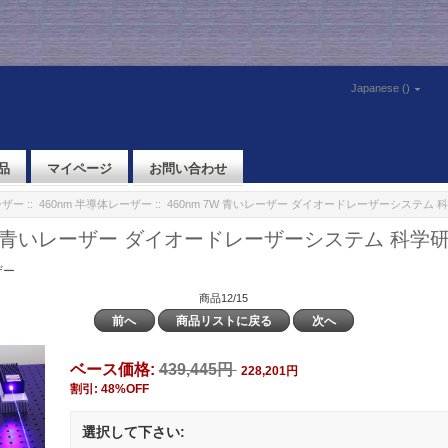
Japanese ()
品
マイページ
お問い合わせ
ーザー
::
460nm 半導体レーザー
:: 460nm 7W 青いレーザー ダイオードレーザーシステム
7W 青いレーザー ダイオードレーザーシステム 科学
ザー
商品12/15
前へ
商品リストに戻る
次へ
ベース価格:
439,445円
228,201円
割引: 48%OFF
選択して下さい: