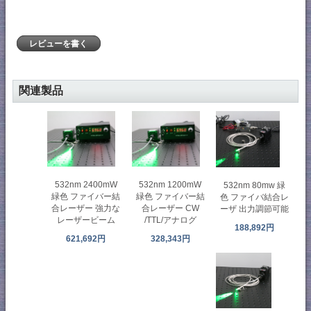
レビューを書く
関連製品
532nm 2400mW
532nm 1200mW
532nm 80mw 緑
緑色 ファイバー結
緑色 ファイバー結
色 ファイバ結合レ
合レーザー 強力な
合レーザー CW
ーザ 出力調節可能
レーザービーム
/TTL/アナログ​
188,892円
621,692円
328,343円