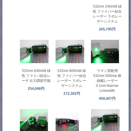
532nm 240mW 緑
色 ファイバー結合
レーザー ラボレー
ザーシステム
205,795円
532nm 640mW 緑
532nm 800mW 緑
ラマン実験用
色 ファイバ結合レ
色 ファイバー結合
532nm 500mw 狭
ーザ 出力調節可能
レーザー ラボレー
線幅レーザー
ザーシステム
0.1nm Narrow
254,046円
Linewidth
272,302円
459,407円