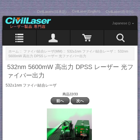
CivilLaser(English)
CivilLasers(日本語)
CivilLaser(한국어)
Japanese ()
ホーム
::
ファイバ結合レーザ(MM)
::
532±1nm ファイバ結合レーザ
:: 532nm
5600mW 高出力 DPSS レーザー 光ファイバー出力
532nm 5600mW 高出力 DPSS レーザー 光フ
ァイバー出力
532±1nm ファイバ結合レーザ
商品22/33
前へ
次へ