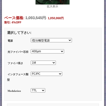
拡大表示
ベース価格:
1,093,545円
1,050,068円
割引: 4%OFF
選択して下さい:
電源
光ファイバー芯径
ファイバ長さ
インタフェース類
型
Modulation