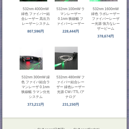
532nm 4000mW
532nm 100mW ラ
532nm 1600mW
緑色 ファイバー結
マンレーザー
緑色 ラボレーザー
合レーザー 高出力
0.1nm 狭線幅 フ
ファイバーレーザ
レーザーシステム
ァイバーレーザー
ー光源 強力なレー
ザービーム
807,596円
228,444円
378,674円
532nm 300mW 緑
532nm 480mW フ
色 ファイバ結合ラ
ァイバー結合レー
マンレーザ 0.1nm
ザー 緑色レーザー
狭線幅 ラマン分光
光源 CW / TTL /ア
システム
ナログ
373,211円
231,150円