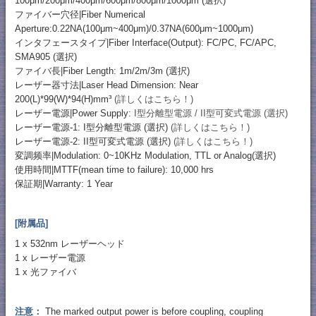
100μm/200μm/400μm/600μm/800μm/1000μm (選択)
ファイバー穴径|Fiber Numerical
Aperture:0.22NA(100μm~400μm)/0.37NA(600μm~1000μm)
インタフェースタイプ|Fiber Interface(Output): FC/PC, FC/APC,
SMA905 (選択)
ファイバ長|Fiber Length: 1m/2m/3m (選択)
レーザー器寸法|Laser Head Dimension: Near
200(L)*99(W)*94(H)mm³
(詳しくはこちら！)
レーザー電源|Power Supply:
I型分離型電源 / II型可変式電源 (選択)
レーザー電源-1: I型分離型電源 (選択)
(詳しくはこちら！)
レーザー電源-2: II型可変式電源 (選択)
(詳しくはこちら！)
変調频率|Modulation: 0~10KHz Modulation, TTL or Analog(選択)
使用時間|MTTF(mean time to failure): 10,000 hrs
保証期|Warranty: 1 Year
[附属品]
1 x 532nm レーザーヘッド
1 x レーザー電源
1 x 光ファイバ
注意：
The marked output power is before coupling, coupling