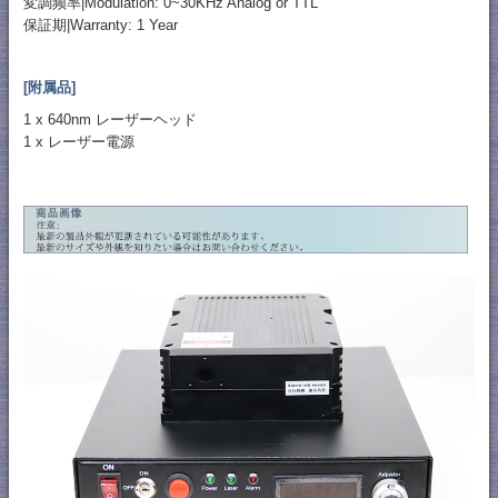
変調频率|Modulation: 0~30KHz Analog or TTL
保証期|Warranty: 1 Year
[附属品]
1 x 640nm レーザーヘッド
1 x レーザー電源