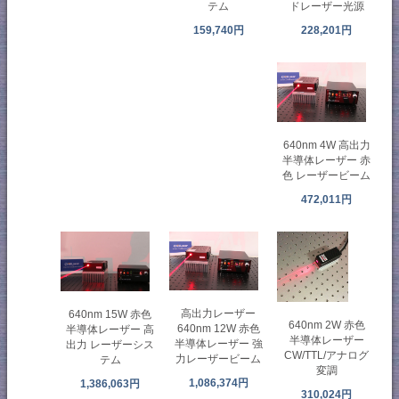
ドレーザー光源
テム
228,201円
159,740円
640nm 4W 高出力
半導体レーザー 赤
色 レーザービーム
472,011円
高出力レーザー
640nm 15W 赤色
640nm 2W 赤色
640nm 12W 赤色
半導体レーザー 高
半導体レーザー
半導体レーザー 強
出力 レーザーシス
CW/TTL/アナログ
力レーザービーム
テム
変調
1,086,374円
1,386,063円
310,024円