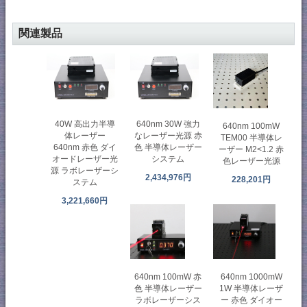
関連製品
40W 高出力半導
640nm 30W 強力
640nm 100mW
体レーザー
なレーザー光源 赤
TEM00 半導体レ
640nm 赤色 ダイ
色 半導体レーザー
ーザー M2<1.2 赤
オードレーザー光
システム
色レーザー光源
源 ラボレーザーシ
2,434,976円
228,201円
ステム
3,221,660円
640nm 1000mW
640nm 100mW 赤
1W 半導体レーザ
色 半導体レーザー
ー 赤色 ダイオー
ラボレーザーシス