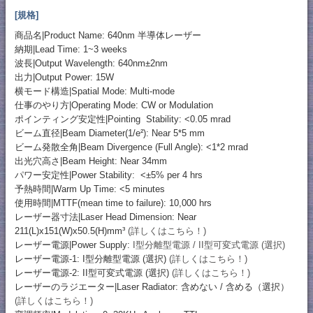
[規格]
商品名|Product Name: 640nm 半導体レーザー
納期|Lead Time: 1~3 weeks
波長|Output Wavelength: 640nm±2nm
出力|Output Power: 15W
横モード構造|Spatial Mode: Multi-mode
仕事のやり方|Operating Mode: CW or Modulation
ポインティング安定性|Pointing Stability: <0.05 mrad
ビーム直径|Beam Diameter(1/e²): Near 5*5 mm
ビーム発散全角|Beam Divergence (Full Angle): <1*2 mrad
出光穴高さ|Beam Height: Near 34mm
パワー安定性|Power Stability: <±5% per 4 hrs
予熱時間|Warm Up Time: <5 minutes
使用時間|MTTF(mean time to failure): 10,000 hrs
レーザー器寸法|Laser Head Dimension: Near
211(L)x151(W)x50.5(H)mm³
(詳しくはこちら！)
レーザー電源|Power Supply:
I型分離型電源 / II型可変式電源 (選択)
レーザー電源-1: I型分離型電源 (選択)
(詳しくはこちら！)
レーザー電源-2: II型可変式電源 (選択)
(詳しくはこちら！)
レーザーのラジエーター|Laser Radiator: 含めない / 含める（選択）
(詳しくはこちら！)