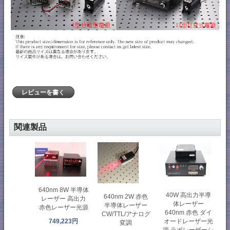
レビューを書く
関連製品
640nm 8W 半導体
40W 高出力半導
640nm 2W 赤色
レーザー 高出力
体レーザー
半導体レーザー
赤色レーザー光源
640nm 赤色 ダイ
CW/TTL/アナログ
オードレーザー光
749,223円
変調
源 ラボレーザーシ