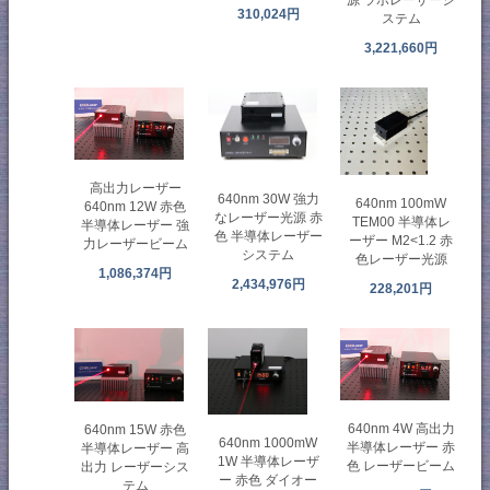
310,024円
ステム
3,221,660円
高出力レーザー
640nm 30W 強力
640nm 100mW
640nm 12W 赤色
なレーザー光源 赤
TEM00 半導体レ
半導体レーザー 強
色 半導体レーザー
ーザー M2<1.2 赤
力レーザービーム
システム
色レーザー光源
1,086,374円
2,434,976円
228,201円
640nm 4W 高出力
640nm 15W 赤色
640nm 1000mW
半導体レーザー 赤
半導体レーザー 高
1W 半導体レーザ
色 レーザービーム
出力 レーザーシス
ー 赤色 ダイオー
テム