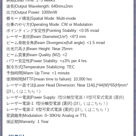
納期|Lead Time: 1~3 weeks
波長|Output Wavelength: 640nm±2nm
出力|Output Power: 1000mW
横モード構造|Spatial Mode: Multi-mode
仕事のやり方|Operating Mode: CW or Modulation
ポインティング安定性|Pointing Stability: <0.05 mrad
レーザー直径|Beam Diameter(1/e²): <6*3 mm
ビーム発散全角|Beam Divergence(full angle): <1.5 mrad
出光穴高さ|Beam Height: Near 25mm
ビーム質量|Beam Quality (M2): <2
パワー安定性|Power Stability: <±3% per 4 hrs
製冷方式|Temperature Stabilizing: TEC
予熱時間|Warm Up Time: <1 minute
使用時間|MTTF(mean time to failure): 10,000 hrs
レーザー器寸法|Laser Head Dimension: Near 114(L)*44(W)*65(H)mm³
(詳しくはこちら！)
レーザー電源|Power Supply:
I型分離型電源 / II型可変式電源 (選択)
レーザー電源-1: I型分離型電源 (選択)
(詳しくはこちら！)
レーザー電源-2: II型可変式電源 (選択)
(詳しくはこちら！)
変調频率|Modulation: 0~30KHz Analog or TTL
保証期|Warranty: 1 Year