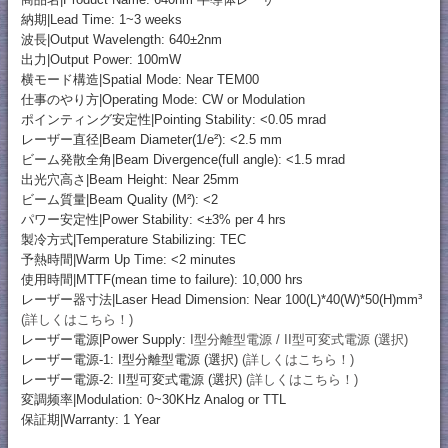
納期|Lead Time: 1~3 weeks
波長|Output Wavelength: 640±2nm
出力|Output Power: 100mW
横モード構造|Spatial Mode: Near TEM00
仕事のやり方|Operating Mode: CW or Modulation
ポインティング安定性|Pointing Stability: <0.05 mrad
レーザー直径|Beam Diameter(1/e²): <2.5 mm
ビーム発散全角|Beam Divergence(full angle): <1.5 mrad
出光穴高さ|Beam Height: Near 25mm
ビーム質量|Beam Quality (M²): <2
パワー安定性|Power Stability: <±3% per 4 hrs
製冷方式|Temperature Stabilizing: TEC
予熱時間|Warm Up Time: <2 minutes
使用時間|MTTF(mean time to failure): 10,000 hrs
レーザー器寸法|Laser Head Dimension: Near 100(L)*40(W)*50(H)mm³
(詳しくはこちら！)
レーザー電源|Power Supply:
I型分離型電源 / II型可変式電源 (選択)
レーザー電源-1: I型分離型電源 (選択)
(詳しくはこちら！)
レーザー電源-2: II型可変式電源 (選択)
(詳しくはこちら！)
変調频率|Modulation: 0~30KHz Analog or TTL
保証期|Warranty: 1 Year