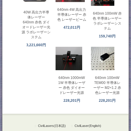
640nm 4W 高出力
40W 高出力半導
640nm 100mW 赤
半導体レーザー 赤
体レーザー
色 半導体レーザー
色 レーザービーム
640nm 赤色 ダイ
ラボレーザーシス
オードレーザー光
472,011円
テム
源 ラボレーザーシ
159,740円
ステム
3,221,660円
640nm 1000mW
640nm 100mW
1W 半導体レーザ
TEM00 半導体レ
ー 赤色 ダイオー
ーザー M2<1.2 赤
ドレーザー光源
色レーザー光源
228,201円
228,201円
::
CivilLasers(日本語)
::
CivilLaser(English)