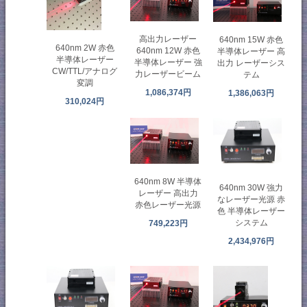
高出力レーザー
640nm 15W 赤色
640nm 2W 赤色
640nm 12W 赤色
半導体レーザー 高
半導体レーザー
半導体レーザー 強
出力 レーザーシス
CW/TTL/アナログ
力レーザービーム
テム
変調
1,086,374円
1,386,063円
310,024円
640nm 8W 半導体
640nm 30W 強力
レーザー 高出力
なレーザー光源 赤
赤色レーザー光源
色 半導体レーザー
システム
749,223円
2,434,976円