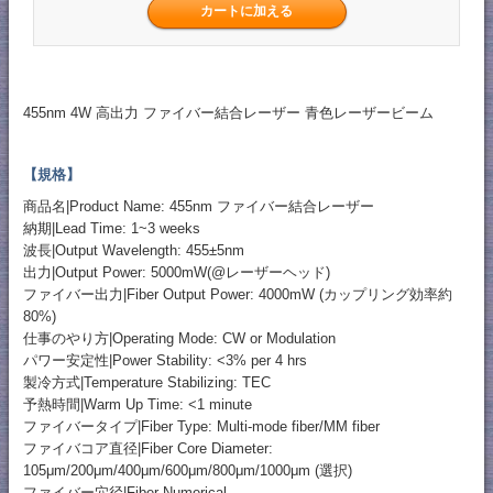
455nm 4W 高出力 ファイバー結合レーザー 青色レーザービーム
【規格】
商品名|Product Name: 455nm ファイバー結合レーザー
納期|Lead Time: 1~3 weeks
波長|Output Wavelength: 455±5nm
出力|Output Power: 5000mW(@レーザーヘッド)
ファイバー出力|Fiber Output Power: 4000mW (カップリング効率約
80%)
仕事のやり方|Operating Mode: CW or Modulation
パワー安定性|Power Stability: <3% per 4 hrs
製冷方式|Temperature Stabilizing: TEC
予熱時間|Warm Up Time: <1 minute
ファイバータイプ|Fiber Type: Multi-mode fiber/MM fiber
ファイバコア直径|Fiber Core Diameter:
105μm/200μm/400μm/600μm/800μm/1000μm (選択)
ファイバー穴径|Fiber Numerical