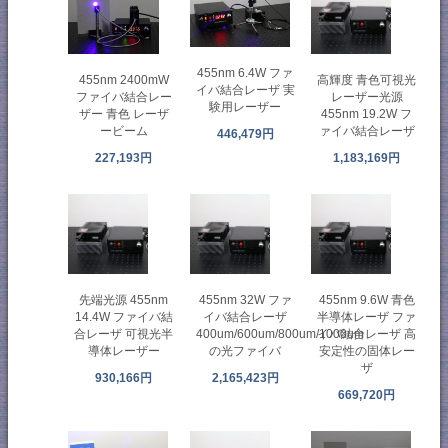
455nm 6.4W ファ
455nm 2400mW
高輝度 青色可視光
イバ結合レーザ 実
ファイバ結合レー
レーザー光源
験用レーザー
ザー 青色 レーザ
455nm 19.2W フ
ービーム
ァイバ結合レーザ
446,479円
227,193円
1,183,169円
先端光源 455nm
455nm 32W ファ
455nm 9.6W 青色
14.4W ファイバ結
イバ結合レーザ
半導体レーザ ファ
合レーザ 可視光半
400um/600um/800um/1000um
イバ結合レーザ 高
導体レーザー
の光ファイバ
安定性の固体レー
ザ
930,166円
2,165,423円
669,720円