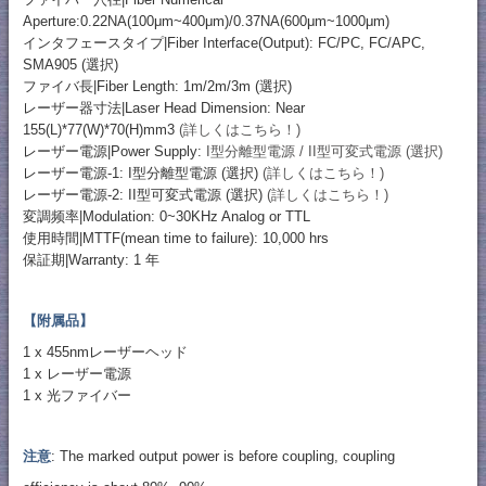
Aperture:0.22NA(100μm~400μm)/0.37NA(600μm~1000μm)
インタフェースタイプ|Fiber Interface(Output): FC/PC, FC/APC,
SMA905 (選択)
ファイバ長|Fiber Length: 1m/2m/3m (選択)
レーザー器寸法|Laser Head Dimension: Near
155(L)*77(W)*70(H)mm3
(詳しくはこちら！)
レーザー電源|Power Supply:
I型分離型電源 / II型可変式電源 (選択)
レーザー電源-1: I型分離型電源 (選択)
(詳しくはこちら！)
レーザー電源-2: II型可変式電源 (選択)
(詳しくはこちら！)
変調频率|Modulation: 0~30KHz Analog or TTL
使用時間|MTTF(mean time to failure): 10,000 hrs
保証期|Warranty: 1 年
【附属品】
1 x 455nmレーザーヘッド
1 x レーザー電源
1 x 光ファイバー
注意
: The marked output power is before coupling, coupling