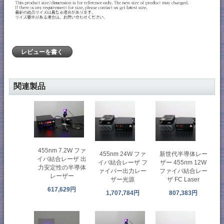
レビューを書く
関連製品
455nm 7.2W ファ
455nm 24W ファ
新世代半導体レー
イバ結合レーザ 出
イバ結合レーザ フ
ザー 455nm 12W
力安定性の半導体
ァイバー出力レー
ファイバ結合レー
レーザー
ザー光源
ザ FC Laser
617,629円
1,707,784円
807,383円