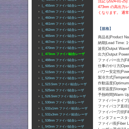
注記 (2024-01-25):
|_ 455nm ファイバ結合レーザ
473nm の高
|_ 457nm ファイバ結合レーザ
くなります。 通
|_ 460nm ファイバ結合レーザ
|_ 461nm ファイバ結合レーザ
【規格】
|_ 462nm ファイバ結合レーザ
|_ 465nm ファイバ結合レーザ
商品名|Product
|_ 467nm ファイバ結合レーザ
納期|Lead Time: 1
|_ 470nm ファイバ結合レーザ
波長|Output Wavel
|_ 473nm ファイバ結合レーザ
出力|Output Po
ファイバー出力|Fibe
|_ 488nm ファイバ結合レーザ
仕事のやり方|Operati
|_ 505nm ファイバ結合レーザ
パワー安定性|Power St
|_ 515nm ファイバ結合レーザ
製冷方式|Temperatur
|_ 520nm ファイバ結合レーザ
作動温度|Optimum Op
|_ 523.5nm ファイバ結合レーザ
保管温度|Storage T
|_ 525nm ファイバ結合レーザ
予熱時間|Warm Up T
|_ 526.5nmファイバ結合レーザ
ファイバータイプ|Fiber 
|_ 530nm ファイバ結合レーザ
ファイバコア直径|Fiber
|_ 532±1nm ファイバ結合レーザ
ファイバー穴径|Fiber 
|_ 532±3nm ファイバ結合レーザ
インタフェースタイプ|Fib
|_ 538nm ファイバ結合レーザ
ファイバ長|Fiber Le
|_ 543nm ファイバ結合レーザ