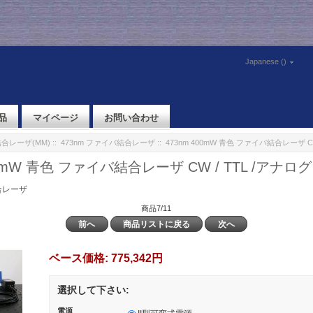
Japanese ()
品
マイページ
お問い合わせ
合レーザ(MM)
::
473nm ファイバ結合レーザ
:: 473nm 400mW 青色 ファイバ結合レーザ CW
00mW 青色 ファイバ結合レーザ CW / TTL /アナログ
合レーザ
商品7/11
前へ
商品リストに戻る
次へ
ベース価格:
775,342円
選択して下さい:
電源