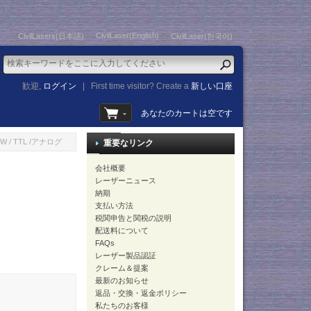
CivilLaser(English)
CivilLasers(日本語)
CivilLaser(한국어)
歓迎,
ログイン
|
First time visitor? Create a
新しい口座
あなたのカートは空です
 / TTL /アナログ
重要なリンク
会社概要
レーザーニュース
納期
支払い方法
税関申告と関税の説明
配送料について
FAQs
レーザー製品認証
クレーム＆提案
最新のお知らせ
返品・交換・返金ポリシー
私たちのお客様