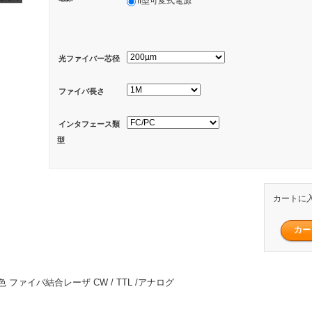
II型可変式電源
光ファイバー芯径
ファイバ長さ
インタフェース類
型
カートに
 青色 ファイバ結合レーザ CW / TTL /アナログ