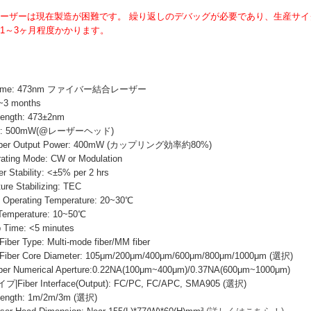
出力レーザーは現在製造が困難です。 繰り返しのデバッグが必要であり、生産サ
常1～3ヶ月程度かかります。
 Name: 473nm ファイバー結合レーザー
~3 months
ength: 473±2nm
wer: 500mW(@レーザーヘッド)
r Output Power: 400mW (カップリング効率約80%)
ng Mode: CW or Modulation
ability: <±5% per 2 hrs
e Stabilizing: TEC
erating Temperature: 20~30℃
emperature: 10~50℃
ime: <5 minutes
Type: Multi-mode fiber/MM fiber
 Core Diameter: 105μm/200μm/400μm/600μm/800μm/1000μm (選択)
Numerical Aperture:0.22NA(100μm~400μm)/0.37NA(600μm~1000μm)
er Interface(Output): FC/PC, FC/APC, SMA905 (選択)
ngth: 1m/2m/3m (選択)