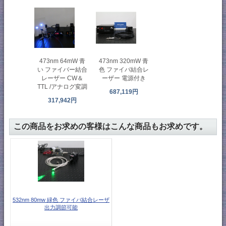
473nm 64mW 青
473nm 320mW 青
い ファイバー結合
色 ファイバ結合レ
レーザー CW＆
ーザー 電源付き
TTL /アナログ変調
687,119円
317,942円
この商品をお求めの客様はこんな商品もお求めです。
532nm 80mw 緑色 ファイバ結合レーザ
出力調節可能