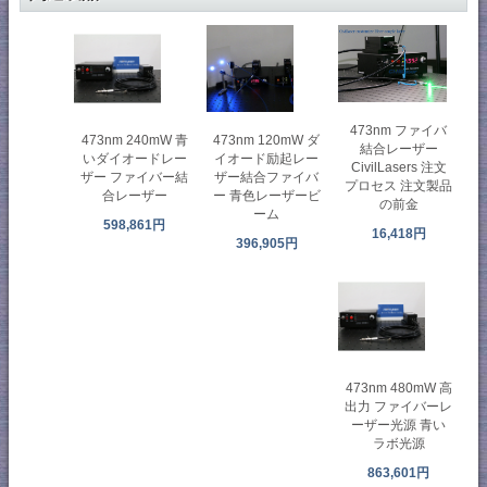
473nm ファイバ
473nm 240mW 青
473nm 120mW ダ
結合レーザー
いダイオードレー
イオード励起レー
CivilLasers 注文
ザー ファイバー結
ザー結合ファイバ
プロセス 注文製品
合レーザー
ー 青色レーザービ
の前金
ーム
598,861円
16,418円
396,905円
473nm 480mW 高
出力 ファイバーレ
ーザー光源 青い
ラボ光源
863,601円