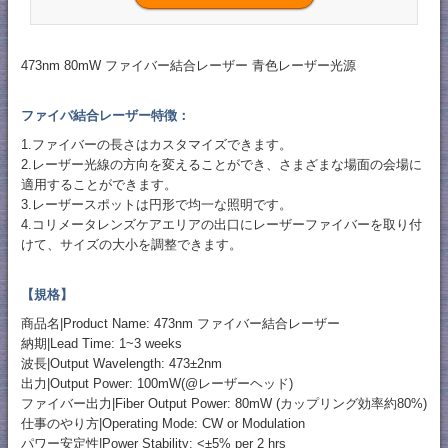
473nm 80mW ファイバー結合レーザー 青色レーザー光源
ファイバ結合レーザー特徴：
1.ファイバーの長さはカスタマイズできます。
2.レーザー光線の方向を変えることができ、さまざまな場面の会場に
適用することができます。
3.レーザースポットは円形で均一な照明です。
4.コリメータレンズケアエリアの出口にレーザーファイバーを取り付
けて、サイズの大小を調整できます。
【規格】
商品名|Product Name: 473nm ファイバー結合レーザー
納期|Lead Time: 1~3 weeks
波長|Output Wavelength: 473±2nm
出力|Output Power: 100mW(@レーザーヘッド)
ファイバー出力|Fiber Output Power: 80mW (カップリング効率約80%)
仕事のやり方|Operating Mode: CW or Modulation
パワー安定性|Power Stability: <±5% per 2 hrs