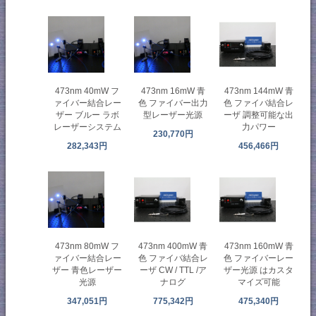
473nm 40mW フ
473nm 16mW 青
473nm 144mW 青
ァイバー結合レー
色 ファイバー出力
色 ファイバ結合レ
ザー ブルー ラボ
型レーザー光源
ーザ 調整可能な出
レーザーシステム
力パワー
230,770円
282,343円
456,466円
473nm 80mW フ
473nm 400mW 青
473nm 160mW 青
ァイバー結合レー
色 ファイバ結合レ
色 ファイバーレー
ザー 青色レーザー
ーザ CW / TTL /ア
ザー光源 はカスタ
光源
ナログ
マイズ可能
347,051円
775,342円
475,340円