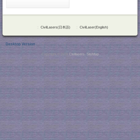
::
CivilLasers(日本語)
::
CivilLaser(English)
Desktop Version
Copyright © 2026
Civillasers
.
SiteMap