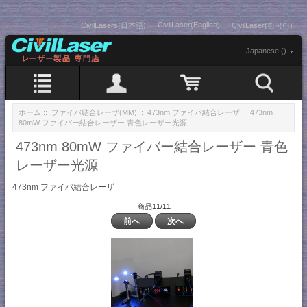
CivilLaser(English)
CivilLasers(日本語)
CivilLaser(한국어)
Japanese ()
ホーム
::
ファイバ結合レーザ(MM)
::
473nm ファイバ結合レーザ
:: 473nm
80mW ファイバー結合レーザー 青色レーザー光源
473nm 80mW ファイバー結合レーザー 青色
レーザー光源
473nm ファイバ結合レーザ
商品11/11
前へ
次へ