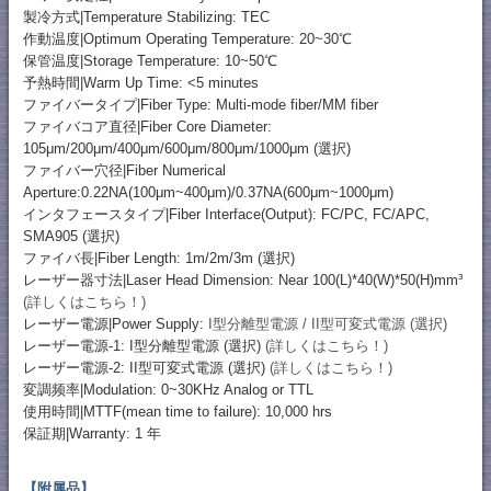
製冷方式|Temperature Stabilizing: TEC
作動温度|Optimum Operating Temperature: 20~30℃
保管温度|Storage Temperature: 10~50℃
予熱時間|Warm Up Time: <5 minutes
ファイバータイプ|Fiber Type: Multi-mode fiber/MM fiber
ファイバコア直径|Fiber Core Diameter:
105μm/200μm/400μm/600μm/800μm/1000μm (選択)
ファイバー穴径|Fiber Numerical
Aperture:0.22NA(100μm~400μm)/0.37NA(600μm~1000μm)
インタフェースタイプ|Fiber Interface(Output): FC/PC, FC/APC,
SMA905 (選択)
ファイバ長|Fiber Length: 1m/2m/3m (選択)
レーザー器寸法|Laser Head Dimension: Near 100(L)*40(W)*50(H)mm³
(詳しくはこちら！)
レーザー電源|Power Supply:
I型分離型電源 / II型可変式電源 (選択)
レーザー電源-1: I型分離型電源 (選択)
(詳しくはこちら！)
レーザー電源-2: II型可変式電源 (選択)
(詳しくはこちら！)
変調频率|Modulation: 0~30KHz Analog or TTL
使用時間|MTTF(mean time to failure): 10,000 hrs
保証期|Warranty: 1 年
【附属品】